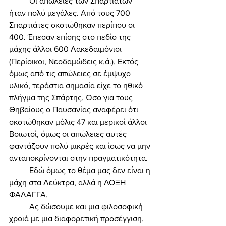
	Οι απώλειες των Σπαρτιατών 
ήταν πολύ μεγάλες. Από τους 700 
Σπαρτιάτες σκοτώθηκαν περίπου οι 
400. Έπεσαν επίσης στο πεδίο της 
μάχης άλλοι 600 Λακεδαιμόνιοι 
(Περίοικοι, Νεοδαμώδεις κ.ά.). Εκτός 
όμως από τις απώλειες σε έμψυχο 
υλικό, τεράστια σημασία είχε το ηθικό 
πλήγμα της Σπάρτης. Όσο για τους 
Θηβαίους ο Παυσανίας αναφέρει ότι 
σκοτώθηκαν μόλις 47 και μερικοί άλλοι 
Βοιωτοί, όμως οι απώλειες αυτές 
φαντάζουν πολύ μικρές και ίσως να μην 
ανταποκρίνονται στην πραγματικότητα. 
	Εδώ όμως το θέμα μας δεν είναι η 
μάχη στα Λεύκτρα, αλλά η ΛΟΞΗ 
ΦΑΛΑΓΓΑ. 
	Ας δώσουμε και μια φιλοσοφική 
χροιά με μια διαφορετική προσέγγιση. 