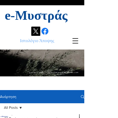
e-Μυστράς
Ιστολόγιο Άποψης
Contact info:
ikonandassociates@gmail.com
Ανάρτηση
All Posts
.