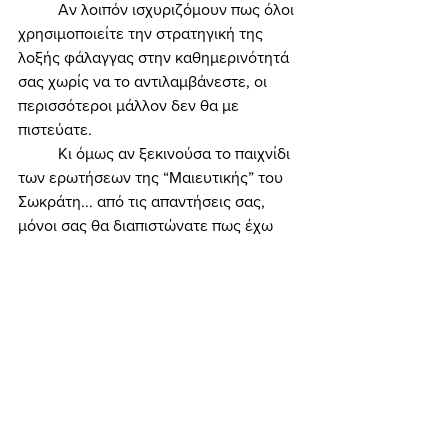
	Αν λοιπόν ισχυριζόμουν πως όλοι 
χρησιμοποιείτε την στρατηγική της 
λοξής φάλαγγας στην καθημερινότητά 
σας χωρίς να το αντιλαμβάνεστε, οι 
περισσότεροι μάλλον δεν θα με 
πιστεύατε. 
	Κι όμως αν ξεκινούσα το παιχνίδι 
των ερωτήσεων της “Μαιευτικής” του 
Σωκράτη... από τις απαντήσεις σας, 
μόνοι σας θα διαπιστώνατε πως έχω 
δίκιο. 
	Επειδή... η ουσία της στρατηγικής 
της λοξής φάλαγγας δεν έχει τόση 
σχέση με το σχήμα της παράταξης, όσο 
με την ποσόστωση των υπέρ και των 
κατά. Των πλεονεκτημάτων και των 
μειονεκτημάτων. Ελάτε... το κάνουμε 
όλοι. Είναι στην ανθρώπινη εγωιστική 
φύση μας. 