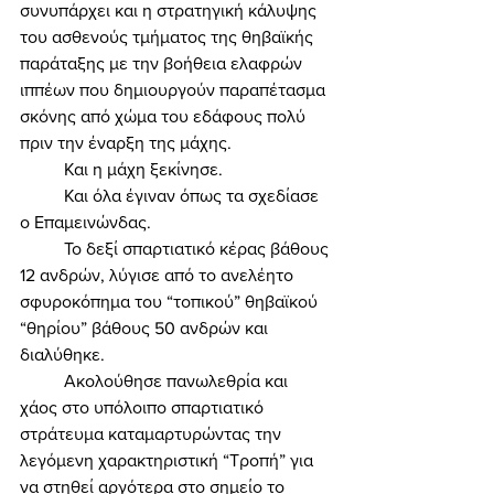
συνυπάρχει και η στρατηγική κάλυψης 
του ασθενούς τμήματος της θηβαϊκής 
παράταξης με την βοήθεια ελαφρών 
ιππέων που δημιουργούν παραπέτασμα 
σκόνης από χώμα του εδάφους πολύ 
πριν την έναρξη της μάχης. 
	Και η μάχη ξεκίνησε. 
	Και όλα έγιναν όπως τα σχεδίασε 
ο Επαμεινώνδας. 
	Το δεξί σπαρτιατικό κέρας βάθους 
12 ανδρών, λύγισε από το ανελέητο 
σφυροκόπημα του “τοπικού” θηβαϊκού 
“θηρίου” βάθους 50 ανδρών και 
διαλύθηκε. 
	Ακολούθησε πανωλεθρία και 
χάος στο υπόλοιπο σπαρτιατικό 
στράτευμα καταμαρτυρώντας την 
λεγόμενη χαρακτηριστική “Τροπή” για 
να στηθεί αργότερα στο σημείο το 