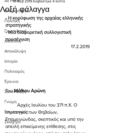
All Posts
17 Φεβ 2019
διαβάστηκε 4 λεπτά
Λοξή φάλαγγα
Επικαιρότητα
- Η κορύφωση της αρχαίας ελληνικής 
Πολιτική
στρατηγικής 
Γεωπολιτική
- Μια διαφορετική συλλογιστική 
προσέγγιση 
Ανάλυση
17.2.2019
Αποκάλυψη
Ιστορία
Πολιτισμός
Έρευνα
Του 
Μάθιου Αρώνη 
Συνέντευξη
Γνώμη
	Αρχές Ιουλίου του 371 π.Χ. Ο 
Εσωτερισμός
στρατηγός των Θηβαίων, 
Επαμεινώνδας, σκεπτικός και υπό την 
Σκιάχτρο
απειλή επικείμενης επίθεσης, στις 