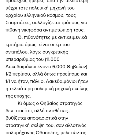
προσεχείς ημέρες, από την τελειότερη 
μέχρι τότε πολεμική μηχανή του 
αρχαίου ελληνικού κόσμου, τους 
Σπαρτιάτες, συλλογίζεται τρόπους για 
πιθανή νικηφόρα αντιμετώπισή τους. 
	Οι πιθανότητες με αντικειμενικά 
κριτήρια όμως, είναι υπέρ του 
αντιπάλου, λόγω συγκριτικής 
υπεραριθμίας του (11.000 
Λακεδαιμόνιοι έναντι 6.000 Θηβαίων) 
1/2 περίπου, αλλά όπως προείπαμε και 
1/1 να ήταν, πάλι οι Λακεδαιμόνιοι ήταν 
η τελειότερη πολεμική μηχανή εκείνης 
της εποχής. 
	Κι όμως ο Θηβαίος στρατηγός 
δεν πτοείται, αλλά αντιθέτως... 
βυθίζεται αποφασιστικά στην 
στρατηγική σκέψη του, σαν αλλοτινός 
πολυμήχανος Οδυσσέας, μελετώντας 