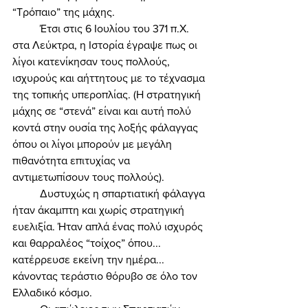
“Τρόπαιο” της μάχης. 
	Έτσι στις 6 Ιουλίου του 371 π.Χ. 
στα Λεύκτρα, η Ιστορία έγραψε πως οι 
λίγοι κατενίκησαν τους πολλούς, 
ισχυρούς και αήττητους με το τέχνασμα 
της τοπικής υπεροπλίας. (Η στρατηγική 
μάχης σε “στενά” είναι και αυτή πολύ 
κοντά στην ουσία της λοξής φάλαγγας 
όπου οι λίγοι μπορούν με μεγάλη 
πιθανότητα επιτυχίας να 
αντιμετωπίσουν τους πολλούς). 
	Δυστυχώς η σπαρτιατική φάλαγγα 
ήταν άκαμπτη και χωρίς στρατηγική 
ευελιξία. Ήταν απλά ένας πολύ ισχυρός 
και θαρραλέος “τοίχος” όπου... 
κατέρρευσε εκείνη την ημέρα... 
κάνοντας τεράστιο θόρυβο σε όλο τον 
Ελλαδικό κόσμο. 