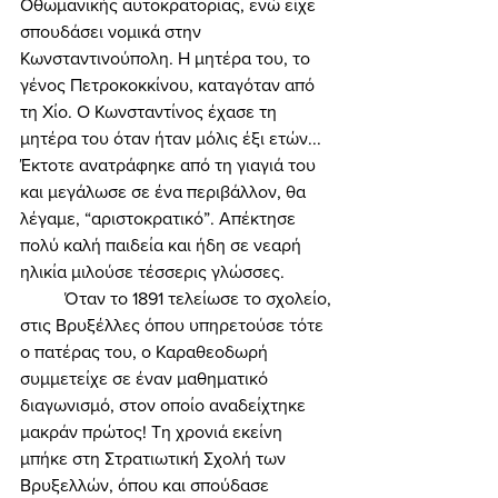
Οθωμανικής αυτοκρατορίας, ενώ είχε 
σπουδάσει νομικά στην 
Κωνσταντινούπολη. Η μητέρα του, το 
γένος Πετροκοκκίνου, καταγόταν από 
τη Χίο. Ο Κωνσταντίνος έχασε τη 
μητέρα του όταν ήταν μόλις έξι ετών... 
Έκτοτε ανατράφηκε από τη γιαγιά του 
και μεγάλωσε σε ένα περιβάλλον, θα 
λέγαμε, “αριστοκρατικό”. Απέκτησε 
πολύ καλή παιδεία και ήδη σε νεαρή 
ηλικία μιλούσε τέσσερις γλώσσες. 
	Όταν το 1891 τελείωσε το σχολείο, 
στις Βρυξέλλες όπου υπηρετούσε τότε 
ο πατέρας του, ο Καραθεοδωρή 
συμμετείχε σε έναν μαθηματικό 
διαγωνισμό, στον οποίο αναδείχτηκε 
μακράν πρώτος! Τη χρονιά εκείνη 
μπήκε στη Στρατιωτική Σχολή των 
Βρυξελλών, όπου και σπούδασε 