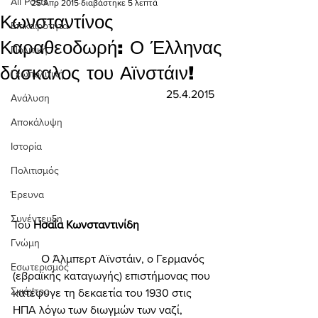
All Posts
25 Απρ 2015
διαβάστηκε 5 λεπτά
Κωνσταντίνος
Επικαιρότητα
Καραθεοδωρή: Ο Έλληνας
Πολιτική
δάσκαλος του Αϊνστάιν!
Γεωπολιτική
25.4.2015
Ανάλυση
Αποκάλυψη
Ιστορία
Πολιτισμός
Έρευνα
Συνέντευξη
Του 
Ησαΐα Κωνσταντινίδη 
Γνώμη
	Ο Άλμπερτ Αϊνστάιν, ο Γερμανός 
Εσωτερισμός
(εβραϊκής καταγωγής) επιστήμονας που 
Σκιάχτρο
κατέφυγε τη δεκαετία του 1930 στις 
ΗΠΑ λόγω των διωγμών των ναζί, 