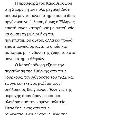
	Η προσφορά του Καραθεοδωρή 
στη Σμύρνη ήταν πολύ μεγάλη! Διότι 
μπορεί μεν το πανεπιστήμιο που ο ίδιος 
οργάνωσε να έκλεισε, όμως ο Έλληνας 
επιστήμονας κατόρθωσε με αυτοθυσία 
να σώσει τη βιβλιοθήκη του 
πανεπιστημίου αυτού, αλλά και πολλά 
επιστημονικά όργανα, τα οποία και 
μετέφερε με κίνδυνο της ζωής του στο 
πανεπιστήμιο Αθηνών. 
	Ο Καραθεοδωρή έζησε την 
πυρπόληση της Σμύρνης από τους 
Τούρκους, τον Αύγουστο του 1922, και 
έφυγε και εκείνος μαζί με τους 
υπόλοιπους διωγμένους Έλληνες της 
περιοχής άρον-άρον με κάποιο 
πλοιάριο από την καμένη πολιτεία... 
Ήταν δηλ. ένας από τους 
“συνωστισμένους” στον λιμένα της 