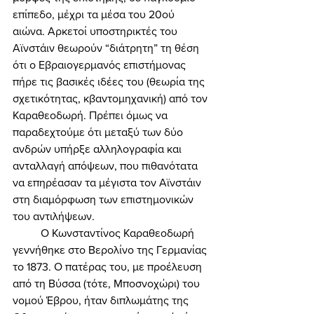
επίπεδο, μέχρι τα μέσα του 20ού 
αιώνα. Αρκετοί υποστηρικτές του 
Αϊνστάιν θεωρούν “διάτρητη” τη θέση 
ότι ο Εβραιογερμανός επιστήμονας 
πήρε τις βασικές ιδέες του (θεωρία της 
σχετικότητας, κβαντομηχανική) από τον 
Καραθεοδωρή. Πρέπει όμως να 
παραδεχτούμε ότι μεταξύ των δύο 
ανδρών υπήρξε αλληλογραφία και 
ανταλλαγή απόψεων, που πιθανότατα 
να επηρέασαν τα μέγιστα τον Αϊνστάιν 
στη διαμόρφωση των επιστημονικών 
του αντιλήψεων. 
	Ο Κωνσταντίνος Καραθεοδωρή 
γεννήθηκε στο Βερολίνο της Γερμανίας 
το 1873. Ο πατέρας του, με προέλευση 
από τη Βύσσα (τότε, Μποσνοχώρι) του 
νομού Έβρου, ήταν διπλωμάτης της 