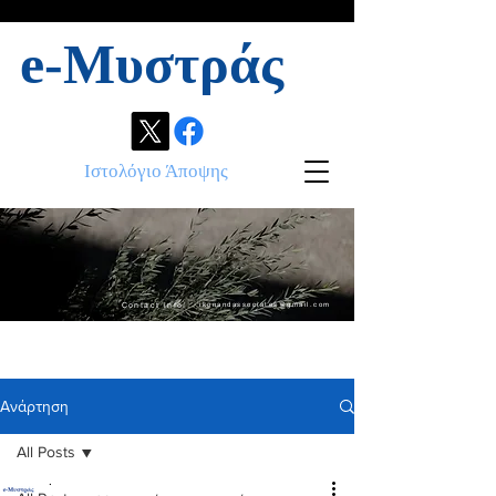
e-Μυστράς
Ιστολόγιο Άποψης
Contact info:
ikonandassociates@gmail.com
Ανάρτηση
All Posts
.