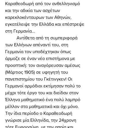
Καραθεοδωρή από τον ανθελληνισμό 
και την αδικία των ασχέτων 
καρεκλοκένταυρων των Αθηνών, 
εγκατέλειψε την Ελλάδα και επέστρεψε 
στη Γερμανία... 
	Αντίθετα από τη συμπεριφορά 
των Ελλήνων απέναντί του, στη 
Γερμανία τον υποδέχτηκαν όπως 
άρμοζε σε έναν νέο επιστήμονα με 
προοπτική: τον αναγόρευσαν αμέσως 
(Μάρτιος 1905) σε υφηγητή του 
πανεπιστημίου του Γκέτινγκεν! Οι 
Γερμανοί αρμόδιοι εκτίμησαν πολύ το 
μέχρι τότε έργο του και διείδαν στον 
Έλληνα μαθηματικό ένα πολύ λαμπρό 
μέλλον στα μαθηματικά και όχι μόνο. 
Την ίδια περίοδο ο Καραθεοδωρή 
γνώρισε μία Ελληνίδα, την 24χρονη 
τότε Ευφροσύνη, με την οποία και 