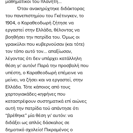
μαθηματικοί του πλανήτη... 
	Όταν ανακηρύχτηκε διδάκτορας 
του πανεπιστημίου του Γκέτινγκεν, το 
1904, ο Καραθεοδωρή ζήτησε να 
εργαστεί στην Ελλάδα, θέλοντας να 
βοηθήσει την πατρίδα του. Όμως οι 
γραικύλοι που κυβερνούσαν (και τότε) 
τον τόπο αυτό τον... απαξίωσαν, 
λέγοντας ότι δεν υπάρχει κατάλληλη 
θέση γι' αυτόν! Παρά την προσβολή που 
υπέστη, ο Καραθεοδωρή επέμεινε να 
μείνει, να ζήσει και να εργαστεί, στην 
Ελλάδα. Τότε κάποιος από τους 
χαρτογιακάδες-κηφήνες που 
καταστρέφουν συστηματικά επί αιώνες 
αυτή την πατρίδα τού απάντησε ότι 
“βρέθηκε” μία θέση γι' αυτόν: να 
διδάξει ως απλός δάσκαλος σε 
δημοτικό σχολείο! Πικραμένος ο 