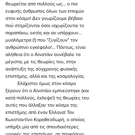
θεωρείται από πολλούς ως... ο πιο 
ευφυής άνθρωπος όλων των εποχών 
στον κόσμο! Δεν γνωρίζουμε βέβαια 
πού στηρίζονται όσοι ισχυρίζονται το 
παραπάνω, εκτός και αν υπάρχουν... 
μυαλόμετρα (!) που “ζυγίζουν” τον 
ανθρώπινο εγκέφαλο!... Πάντως, είναι 
αλήθεια ότι ο Αϊνστάιν συνέβαλε τα 
μέγιστα, με τις θεωρίες του, στην 
ανάπτυξη της σύγχρονης φυσικής 
επιστήμης, αλλά και της κοσμολογίας. 
	Ελάχιστοι όμως στον κόσμο 
ξέρουν ότι ο Αϊνστάιν εμπνεύστηκε (και 
κατά πολλούς, έκλεψε!) τις θεωρίες του 
αυτές που άλλαξαν τον κόσμο της 
επιστήμης από έναν Έλληνα! Τον 
Κωνσταντίνο Καραθεοδωρή, ο οποίος 
υπήρξε μία από τις σπουδαιότερες 
μορφές της επιστήμης, σε παγκόσμιο 