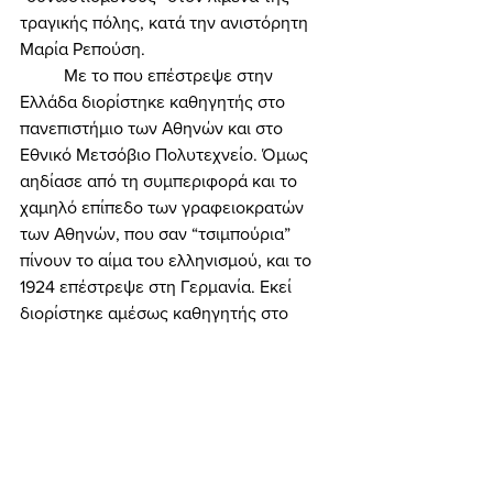
τραγικής πόλης, κατά την ανιστόρητη 
Μαρία Ρεπούση. 
	Με το που επέστρεψε στην 
Ελλάδα διορίστηκε καθηγητής στο 
πανεπιστήμιο των Αθηνών και στο 
Εθνικό Μετσόβιο Πολυτεχνείο. Όμως 
αηδίασε από τη συμπεριφορά και το 
χαμηλό επίπεδο των γραφειοκρατών 
των Αθηνών, που σαν “τσιμπούρια” 
πίνουν το αίμα του ελληνισμού, και το 
1924 επέστρεψε στη Γερμανία. Εκεί 
διορίστηκε αμέσως καθηγητής στο 
πανεπιστήμιο του Μονάχου, όπου για 
μια ακόμη φορά διακρίθηκε. Βλέποντας 
αυτά οι γραικύλοι του ελλαδικού 
κρατιδίου, ίσως και από τύψεις 
συνειδήσεων, τον κάλεσαν στην 
Ελλάδα, όπου το 1926 ανακηρύχτηκε 