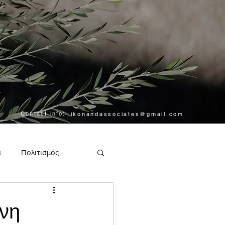
Contact info:
ikonandassociates@gmail.com
α
Πολιτισμός
ενη