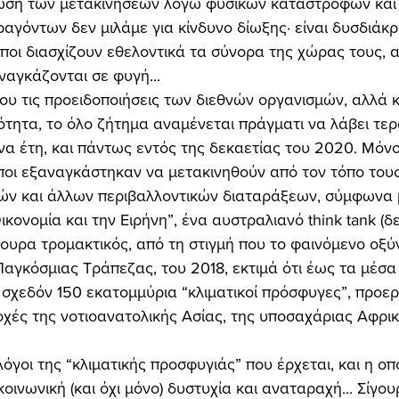
ωση των μετακινήσεων λόγω φυσικών καταστροφών και
αγόντων δεν μιλάμε για κίνδυνο δίωξης· είναι δυσδιάκρι
ποι διασχίζουν εθελοντικά τα σύνορα της χώρας τους, α
ναγκάζονται σε φυγή... 
ότητα, το όλο ζήτημα αναμένεται πράγματι να λάβει τερ
να έτη, και πάντως εντός της δεκαετίας του 2020. Μόνο 
οι εξαναγκάστηκαν να μετακινηθούν από τον τόπο του
ν και άλλων περιβαλλοντικών διαταράξεων, σύμφωνα μ
Οικονομία και την Ειρήνη”, ένα αυστραλιανό think tank (
γουρα τρομακτικός, από τη στιγμή που το φαινόμενο οξύ
Παγκόσμιας Τράπεζας, του 2018, εκτιμά ότι έως τα μέσα
σχεδόν 150 εκατομμύρια “κλιματικοί πρόσφυγες”, προερ
οχές της νοτιοανατολικής Ασίας, της υποσαχάριας Αφρικ
 
οινωνική (και όχι μόνο) δυστυχία και αναταραχή... Σίγο