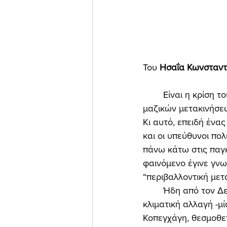
Του 
Ησαΐα Κωνσταντ
	Είναι η κρίση του μεταναστευτικού (“προσφυγικού”), η έσχατη κρίση αθρόων και 
μαζικών μετακινήσεω
Κι αυτό, επειδή ένα
και οι υπεύθυνοι πολ
πάνω κάτω στις παγκ
φαινόμενο έγινε γνω
“περιβαλλοντική μετα
	Ήδη από τον Δεκέμβριο του 2009, στη διάρκεια της διάσκεψης του ΟΗΕ για την 
κλιματική αλλαγή -μ
Κοπεγχάγη, θεσμοθετ