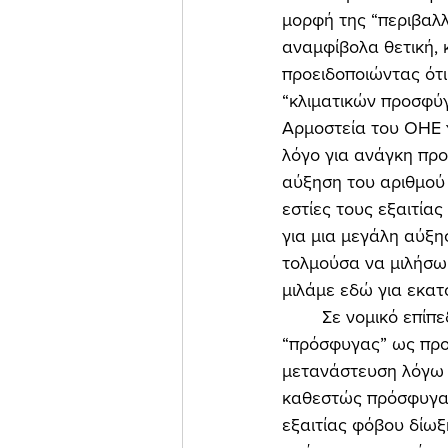
μορφή της “περιβαλ
αναμφίβολα θετική, 
προειδοποιώντας ότι
“κλιματικών προσφύγ
Αρμοστεία του ΟΗΕ γ
λόγο για ανάγκη πρ
αύξηση του αριθμού 
εστίες τους εξαιτίας
για μια μεγάλη αύξη
τολμούσα να μιλήσω 
μιλάμε εδώ για εκατ
	Σε νομικό επίπεδο, πολλοί εξέφρασαν την αντίρρησή τους στη χρήση της λέξης 
“πρόσφυγας” ως προς
μετανάστευση λόγω τ
καθεστώς πρόσφυγα 
εξαιτίας φόβου δίωξ