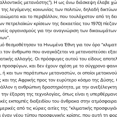
βαλλοντικός μετανάστης”). Η ως άνω διάσκεψη έλαβε χώ
ν της λεγόμενης κοινωνίας των πολιτών, δηλαδή δικτύ
καιώματα και το περιβάλλον, που τουλάχιστον από τη δε
ων πετρελαϊκών κρίσεων της δεκαετίας του 1970) πίεζαν
θνείς οργανισμούς για την αναγνώριση των δικαιωμάτων
ων”. 
ι τον άνθρωπο που αναγκάζεται να μεταναστεύσει εξαι
ατικής αλλαγής. Οι πρόσφυγες αυτού του είδους αποτελ
α προσφύγων, και δεν έχουν σχέση με το σύγχρονο φαιν
ή και των παράτυπων μεταναστών, οι οποίοι μετακινού
 και της Αφρικής προς τον ευρύτερο κόσμο της Δύσης. 
άλλον η ανθρώπινη δραστηριότητα, με την ανεξέλεγκτη
 την έξαρση της τεχνολογίας, όπως είναι η υπερθέρμαν
ικές εκπομπές διοξειδίου του άνθρακα στην ατμόσφαιρα
ερικές από τις κύριες αιτίες της “κλιματικής προσφυγιάς