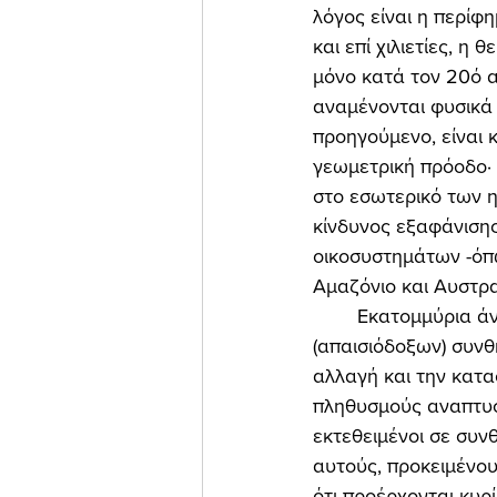
λόγος είναι η περίφ
και επί χιλιετίες, η
μόνο κατά τον 20ό α
αναμένονται φυσικά 
προηγούμενο, είναι 
γεωμετρική πρόοδο· 
στο εσωτερικό των ηπ
κίνδυνος εξαφάνιση
οικοσυστημάτων -όπω
Αμαζόνιο και Αυστρα
	Εκατομμύρια άνθρωποι, λοιπόν, οδεύουν απ' ευθείας στη δυστυχία των νέων 
(απαισιόδοξων) συνθ
αλλαγή και την κατα
πληθυσμούς αναπτυσ
εκτεθειμένοι σε συνθ
αυτούς, προκειμένου
ότι προέρχονται κυρ