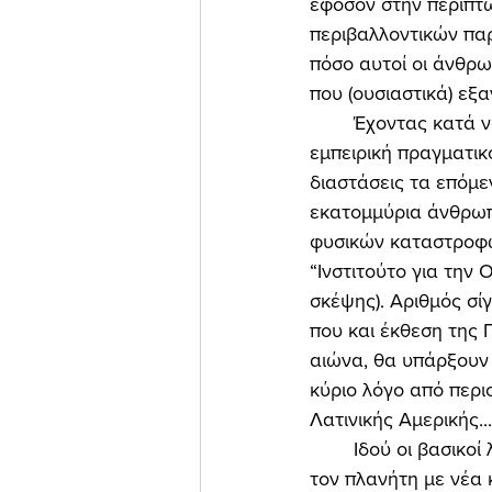
εφόσον στην περίπτ
περιβαλλοντικών παρ
πόσο αυτοί οι άνθρω
που (ουσιαστικά) εξα
	Έχοντας κατά νου τις προειδοποιήσεις των διεθνών οργανισμών, αλλά και την ίδια την 
εμπειρική πραγματικ
διαστάσεις τα επόμε
εκατομμύρια άνθρωπ
φυσικών καταστροφώ
“Ινστιτούτο για την 
σκέψης). Αριθμός σί
που και έκθεση της 
αιώνα, θα υπάρξουν 
κύριο λόγο από περι
Λατινικής Αμερικής...
	Ιδού οι βασικοί λόγοι της “κλιματικής προσφυγιάς” που έρχεται, και η οποία θα γεμίσει 
τον πλανήτη με νέα κ