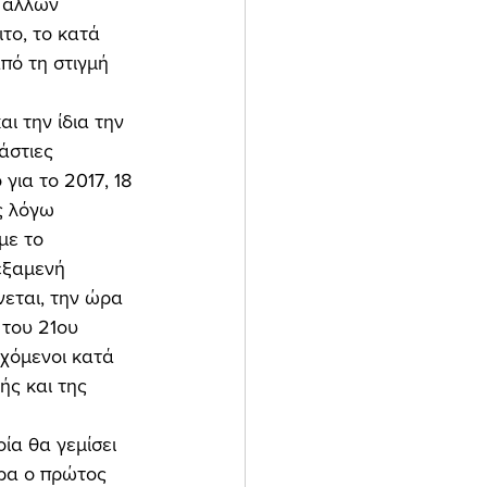
 άλλων 
το, το κατά 
πό τη στιγμή 
άστιες 
για το 2017, 18 
ς λόγω 
ε το 
δεξαμενή 
νεται, την ώρα 
 του 21ου 
χόμενοι κατά 
ής και της 
υρα ο πρώτος 