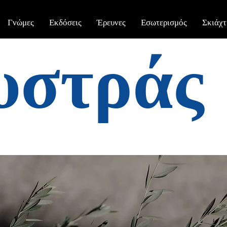
Γνώμες
Εκδόσεις
Έρευνες
Εσωτερισμός
Σκιάχτ
υστράς