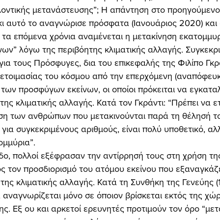
λοντικής μετανάστευσης”; Η απάντηση στο προηγούμενο
κι αυτό το αναγνώρισε πρόσφατα (Ιανουάριος 2020) και ο
 τα επόμενα χρόνια αναμένεται η μετακίνηση εκατομμυ
ων” λόγω της περιβόητης κλιματικής αλλαγής. Συγκεκρι
ια τους Πρόσφυγες, δια του επικεφαλής της Φιλίπο Γκρά
οετοιμασίας του κόσμου από την επερχόμενη (αναπόφευκ
των προσφύγων εκείνων, οι οποίοι πρόκειται να εγκαταλ
 της κλιματικής αλλαγής. Κατά τον Γκράντι: “Πρέπει να 
ση των ανθρώπων που μετακινούνται παρά τη θέλησή το
για συγκεκριμένους αριθμούς, είναι πολύ υποθετικό, α
ομμύρια”. 
 τον προσδιορισμό του ατόμου εκείνου που εξαναγκάζε
ης κλιματικής αλλαγής. Κατά τη Συνθήκη της Γενεύης (1
αναγνωρίζεται μόνο σε όποιον βρίσκεται εκτός της χώρ
ης. Εξ ου και αρκετοί ερευνητές προτιμούν τον όρο “μετ