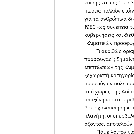
επίσης και ως “περι
πιέσεις πολλών ετώ
για τα ανθρώπινα δι
1980 (ως συνέπεια τ
κυβερνήσεις και διε
“κλιματικών προσφύγ
	Τι ακριβώς ορισμό θεσμοθέτησαν τα Ηνωμένα Έθνη για τον όρο “κλιματικός 
πρόσφυγας”; Σημαίνε
επιπτώσεων της κλιμ
ξεχωριστή κατηγορί
προσφύγων πολέμου, 
από χώρες της Ασίας
προξένησε στο περιβ
βιομηχανοποίηση και
πλανήτη, οι υπερβολ
όζοντος, αποτελούν μ
	Πάμε λοιπόν για έναν νέου τύπου προσφυγικής κρίσης, που αυτή τη φορά θα έχει τη 