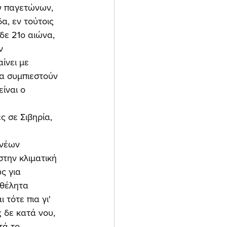
ν παγετώνων, 
α, εν τούτοις 
δε 21ο αιώνα, 
ν 
ίνει με 
α συμπιεστούν 
ίναι ο 
 
 σε Σιβηρία, 
την κλιματική 
ς για 
θέλητα 
τότε πια γι' 
 δε κατά νου, 
τά το 