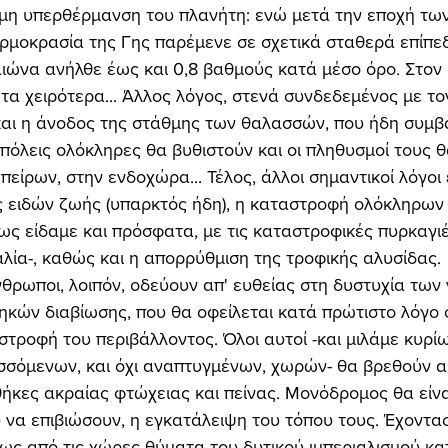
ημη υπερθέρμανση του πλανήτη: ενώ μετά την εποχή τω
 θερμοκρασία της Γης παρέμενε σε σχετικά σταθερά επίπεδ
ιώνα ανήλθε έως και 0,8 βαθμούς κατά μέσο όρο. Στον 
τα χειρότερα... Άλλος λόγος, στενά συνδεδεμένος με το
και η άνοδος της στάθμης των θαλασσών, που ήδη συμβα
πόλεις ολόκληρες θα βυθιστούν και οι πληθυσμοί τους θ
είρων, στην ενδοχώρα... Τέλος, άλλοι σημαντικοί λόγοι ε
ς ειδών ζωής (υπαρκτός ήδη), η καταστροφή ολόκληρων
ς είδαμε και πρόσφατα, με τις καταστροφικές πυρκαγιές
λία-, καθώς και η απορρύθμιση της τροφικής αλυσίδας. 
ηκών διαβίωσης, που θα οφείλεται κατά πρώτιστο λόγο σ
στροφή του περιβάλλοντος. Όλοι αυτοί -και μιλάμε κυρίω
σόμενων, και όχι αναπτυγμένων, χωρών- θα βρεθούν α
ήκες ακραίας φτώχειας και πείνας. Μονόδρομος θα είναι 
 να επιβιώσουν, η εγκατάλειψη του τόπου τους. Έχοντας
ίως από τις χώρες-θύματα του δυτικού ιμπεριαλισμού κα