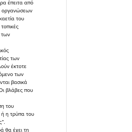
ρα έπειτα από 
ων οργανώσεων 
καετία του 
 τοπικές 
 των 
τίας των 
ούν έκτοτε 
όμενο των 
νται βασικά 
Οι βλάβες που 
 
ση του 
 ή η τρύπα του 
”. 