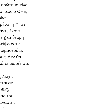
 ερώτημα είναι 
 ίδιος ο ΟΗΕ, 
ρίων 
μένα, η Ύπατη 
ντι, έκανε 
τη) απότομη 
είψουν τις 
ετοιμαστούμε 
υς. Δεν θα 
λλά οπωσδήποτε 
ται σε 
951), 
ας του 
ανάστης”, 