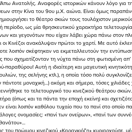
 Άπω Ανατολής. Αναφορές ιστορικών κάνουν λόγο για τ
ων στην Κίνα του 9ου μ.Χ. αιώνα. Είναι όμως παραπάν
 δημιουργήσει το θέατρο σκιών τους τουλάχιστον μερικούς
κή περίοδο, ως μία θρησκευτικού χαρακτήρα τελετουργί
ων και γεγονότων που είχαν λάβει χώρα πάνω στον πλα
οτε λοιπόν σκέφτηκαν να εκμεταλλευτούν την εντύπωση
ς που σχηματίζονταν τη νύχτα πάνω στη φωτισμένη απ’
ού-παραθύρου! Αυτή η ιδιαίτερη και μαγευτική κινητικότ
υλιών, της σελήνης κτλ.), η οποία τόσο πολύ συγκλονίζε
πάντοτε μοναχική...) ακόμη και σήμερα, τόσες χιλιάδες χ
εννήθηκε το τελετουργικό του κινεζικού θεάτρου σκιών
ρα (όπως και τα πάντα την εποχή εκείνη) και σχετιζόταν
ν είναι λοιπόν καθόλου τυχαίο που το πανί στο οποίο πα
άλογες ονομασίες: «πανί των ονείρων», «πανί των συννέ
ανάτου»... 