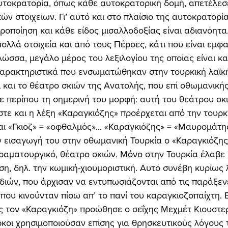
κών στοιχείων. Γι’ αυτό και στο πλαίσιο της αυτοκρατορία
ροποίηση και κάθε είδος μισαλλοδοξίας είναι αδιανόητα
ολλά στοιχεία και από τους Πέρσες, κάτι που είναι εμφα
λώσσα, μεγάλο μέρος του λεξιλογίου της οποίας είναι κ
χαρακτηριστικά που ενσωματώθηκαν στην τουρκική λαϊκ
ι και το θέατρο σκιών της Ανατολής, που επί οθωμανικής
 περίπου τη σημερινή του μορφή: αυτή του θεάτρου σκ
τε και η λέξη «Καραγκιόζης» προέρχεται από την τουρκ
αι «Γκιοζ» = «οφθαλμός»... «Καραγκιόζης» = «Μαυρομάτης
δραματουργικό, θέατρο σκιών. Μόνο στην Τουρκία έλαβε 
ση, δηλ. την κωμική-χιουμοριστική. Αυτό συνέβη κυρίως 
ιών, που άρχισαν να εντυπωσιάζονται από τις παράξενε
που κινούνταν πίσω απ’ το πανί του καραγκιοζοπαίχτη. Ε
 τον «Καραγκιόζη» προώθησε ο σεΐχης Μεχμέτ Κιουστερ
ύρκοι χρησιμοποιούσαν επίσης για θρησκευτικούς λόγους 