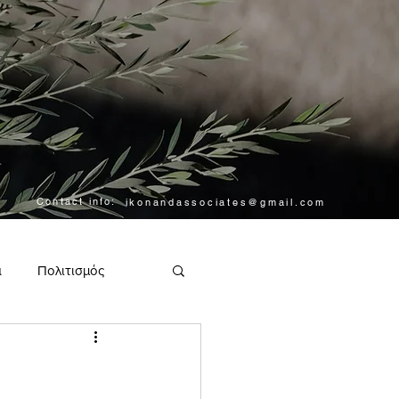
Contact info:
ikonandassociates@gmail.com
α
Πολιτισμός