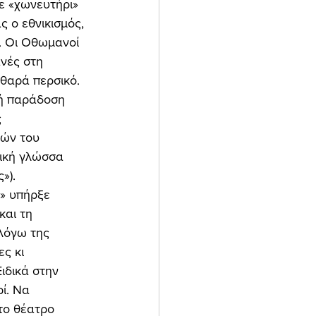
ς ο εθνικισμός, 
. Οι Οθωμανοί 
νές στη 
αθαρά περσικό. 
ή παράδοση 
 
ιών του 
ική γλώσσα 
»). 
και τη 
λόγω της 
ς κι 
ιδικά στην 
ί. Να 
το θέατρο 