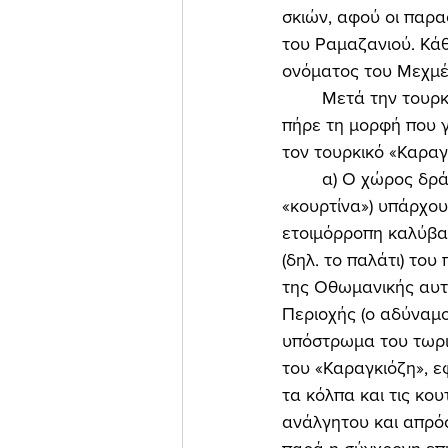
σκιών, αφού οι παρ
του Ραμαζανιού. Κάθ
ονόματος του Μεχμέτ 
	Μετά την τουρκοκρατία, γύρω στη δεκαετία του 1850, ο ελληνικός «Καραγκιόζης» 
πήρε τη μορφή που γ
τον τουρκικό «Καραγ
	α) Ο χώρος δράσης είναι ο ίδιος. Πάνω στον «μπερντέ» (από το τουρκικό «περντέ» = 
«κουρτίνα») υπάρχουν
ετοιμόρροπη καλύβα
(δηλ. το παλάτι) το
της Οθωμανικής αυτο
Περιοχής (ο αδύναμο
υπόστρωμα του τωρι
του «Καραγκιόζη», ε
τα κόλπα και τις κου
ανάλγητου και απρόσ