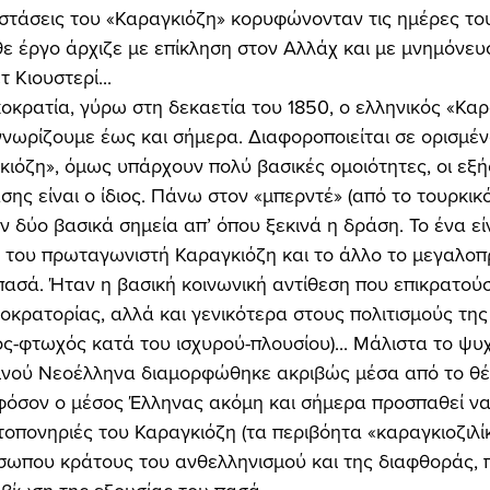
αστάσεις του «Καραγκιόζη» κορυφώνονταν τις ημέρες το
ε έργο άρχιζε με επίκληση στον Αλλάχ και με μνημόνευ
Κιουστερί... 
νωρίζουμε έως και σήμερα. Διαφοροποιείται σε ορισμέν
κιόζη», όμως υπάρχουν πολύ βασικές ομοιότητες, οι εξής
 δύο βασικά σημεία απ’ όπου ξεκινά η δράση. Το ένα είν
 του πρωταγωνιστή Καραγκιόζη και το άλλο το μεγαλοπ
υ πασά. Ήταν η βασική κοινωνική αντίθεση που επικρατού
κρατορίας, αλλά και γενικότερα στους πολιτισμούς της
ς-φτωχός κατά του ισχυρού-πλουσίου)... Μάλιστα το ψυ
νού Νεοέλληνα διαμορφώθηκε ακριβώς μέσα από το θέ
φόσον ο μέσος Έλληνας ακόμη και σήμερα προσπαθεί να 
τοπονηριές του Καραγκιόζη (τα περιβόητα «καραγκιοζιλίκ
ωπου κράτους του ανθελληνισμού και της διαφθοράς, π