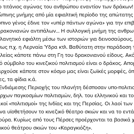
ο τιτάνιος αγώνας του ανθρώπου εναντίον των δράκων!
πινης μνήμης από μία εφιαλτική περίοδο της απώτατης 
πινο γένος έδινε τον «υπέρ πάντων αγώνα» για την επιβ
 δρακονιανών αντιπάλων... Η συλλογική μνήμη της ανθρ
λανητικό εφιάλτη μέσω των ιστοριών για δεινοσαύρους,
πως π.χ. η Λερναία Ύδρα κτλ. Βαθύτατη στην παράδοση τ
λείας κάποτε πάνω στη Γη του δρακονιανού είδους. Ακόμ
ό σύμβολο του κινεζικού πολιτισμού είναι ο δράκος. Απο
αρχούσε κάποτε στον κόσμο μας είναι ζωϊκές μορφές, όπ
ς, τα φίδια κ.ά. 
ρχων παγκοσμίων πολιτισμών, δηλ. του ελληνικού και του
ακοί «πολιτισμοί» της Ινδίας και της Περσίας. Οι λαοί των
α υϊοθετήσουν το κινεζικό θέατρο σκιών και να το εντά
τούρα. Κυρίως από τους Πέρσες προέρχονται τα βασικά 
ικού θεάτρου σκιών του «Καραγκιόζη». 