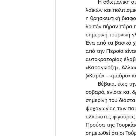
	Η οθωμανική αυτοκρατορία, όπως κάθε αυτοκρατορική δομή, απετέλεσε «χωνευτήρι» 
λαϊκών και πολιτισμι
η θρησκευτική διαφο
λοιπόν πήραν πάρα π
σημερινή τουρκική γ
Ένα από τα βασικά 
από την Περσία είνα
αυτοκρατορίας έλαβε
«Καραγκιόζη». Άλλωσ
(«Καρά» = «μαύρο» κ
	Βέβαια, έως την εισαγωγή του στην οθωμανική Τουρκία ο «Καραγκιόζης» υπήρξε 
σοβαρό, ενίοτε και 
σημερινή του διάστα
ψυχαγωγίας των παιδ
αλλόκοτες φιγούρες 
Προύσα της Τουρκίας
σημειωθεί ότι οι Το