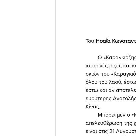
Του 
Ησαΐα Κωνσταντι
	Ο «Καραγκιόζης», το δημοφιλές λαϊκό θέατρο σκιών της Ελλάδας, έχει βαθύτατες 
ιστορικές ρίζες και
σκιών του «Καραγκιόζ
όλου του λαού, έστω 
έστω και αν αποτελ
ευρύτερης Ανατολής:
Κίνας. 
	Μπορεί μεν ο «Καραγκιόζης» να πρωτοπαίχτηκε στην Ελλάδα λίγο μετά την 
απελευθέρωση της χ
είναι στις 21 Αυγούσ