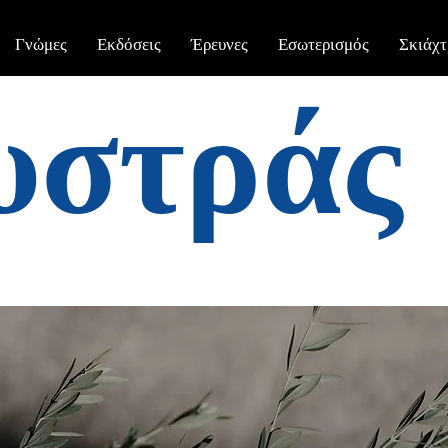
Γνώμες
Εκδόσεις
Έρευνες
Εσωτερισμός
Σκιάχτ
υστράς