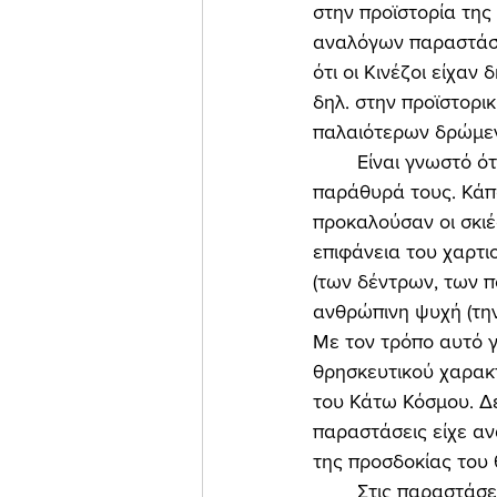
στην προϊστορία της
αναλόγων παραστάσε
ότι οι Κινέζοι είχαν
δηλ. στην προϊστορι
παλαιότερων δρώμεν
	Είναι γνωστό ότι οι Κινέζοι ανακάλυψαν πρώτοι το χαρτί. Με αυτό έκλειναν τα 
παράθυρά τους. Κάπ
προκαλούσαν οι σκιέ
επιφάνεια του χαρτι
(των δέντρων, των πο
ανθρώπινη ψυχή (την 
Με τον τρόπο αυτό γ
θρησκευτικού χαρακτή
του Κάτω Κόσμου. Δε
παραστάσεις είχε αν
της προσδοκίας του θ
	Στις παραστάσεις του πρώιμου κινεζικού «Καραγκιόζη» κυριαρχούσε, μέσα στο ημίφως 