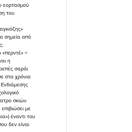
υ εορτασμού 
ση του 
α σημεία από 
: 
αι η 
ρεπές σαράι 
σε στα χρόνια 
 Ενδιάμεσης 
χολογικό 
ατρο σκιών 
επιβιώσει με 
ια») έναντι του 
ου δεν είναι 