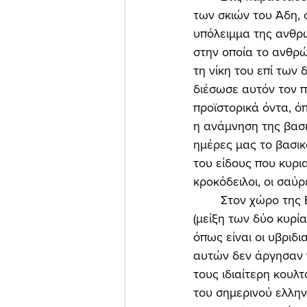
των σκιών του Άδη, 
υπόλειμμα της ανθρώ
στην οποία το ανθρώ
τη νίκη του επί των
διέσωσε αυτόν τον π
προϊστορικά όντα, ό
η ανάμνηση της βασι
ημέρες μας το βασικ
του είδους που κυρι
κροκόδειλοι, οι σαύρε
	Στον χώρο της Ενδιάμεσης Περιοχής του πλανήτη δέσποσαν υπο-πολιτισμικά σύνολα 
(μείξη των δύο κυρία
όπως είναι οι υβριδι
αυτών δεν άργησαν ν
τους ιδιαίτερη κουλ
του σημερινού ελλην