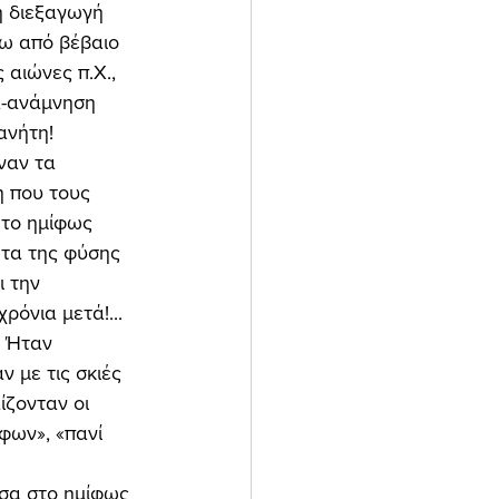
η διεξαγωγή 
ω από βέβαιο 
 αιώνες π.Χ., 
α-ανάμνηση 
νήτη! 
 που τους 
 το ημίφως 
ητα της φύσης 
ι την 
ρόνια μετά!... 
. Ήταν 
 με τις σκιές 
ίζονταν οι 
φων», «πανί 