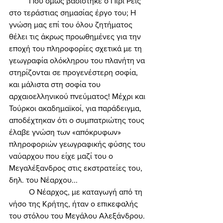
	Πού όμως βασίστηκε ο Πιρί Ρεΐς 
στο τεράστιας σημασίας έργο του; Η 
γνώση μας επί του όλου ζητήματος 
θέλει τις άκρως προωθημένες για την 
εποχή του πληροφορίες σχετικά με τη 
γεωγραφία ολόκληρου του πλανήτη να 
στηρίζονται σε προγενέστερη σοφία, 
και μάλιστα στη σοφία του 
αρχαιοελληνικού πνεύματος! Μέχρι και 
Τούρκοι ακαδημαϊκοί, για παράδειγμα, 
αποδέχτηκαν ότι ο συμπατριώτης τους 
έλαβε γνώση των «απόκρυφων» 
πληροφοριών γεωγραφικής φύσης του 
ναύαρχου που είχε μαζί του ο 
Μεγαλέξανδρος στις εκστρατείες του, 
δηλ. του Νέαρχου... 
	Ο Νέαρχος, με καταγωγή από τη 
νήσο της Κρήτης, ήταν ο επικεφαλής 
του στόλου του Μεγάλου Αλεξάνδρου. 