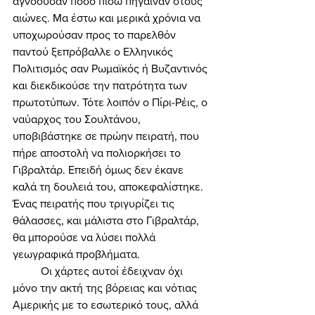
αγνοούσαν πόσο πίσω πήγαιναν στους 
αιώνες. Μα έστω και μερικά χρόνια να 
υποχωρούσαν προς το παρελθόν 
παντού ξεπρόβαλλε ο Ελληνικός 
Πολιτισμός σαν Ρωμαϊκός ή Βυζαντινός 
και διεκδικούσε την πατρότητα των 
πρωτοτύπων. Τότε λοιπόν ο Πίρι-Ρέις, ο 
ναύαρχος του Σουλτάνου, 
υποβιβάστηκε σε πρώην πειρατή, που 
πήρε αποστολή να πολιορκήσει το 
Γιβραλτάρ. Επειδή όμως δεν έκανε 
καλά τη δουλειά του, αποκεφαλίστηκε. 
Ένας πειρατής που τριγυρίζει τις 
θάλασσες, και μάλιστα στο Γιβραλτάρ, 
θα μπορούσε να λύσει πολλά 
γεωγραφικά προβλήματα. 
	Οι χάρτες αυτοί έδειχναν όχι 
μόνο την ακτή της βόρειας και νότιας 
Αμερικής με το εσωτερικό τους, αλλά 