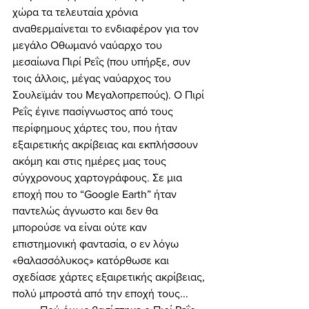
χώρα τα τελευταία χρόνια 
αναθερμαίνεται το ενδιαφέρον για τον 
μεγάλο Οθωμανό ναύαρχο του 
μεσαίωνα Πιρί Ρεΐς (που υπήρξε, συν 
τοις άλλοις, μέγας ναύαρχος του 
Σουλεϊμάν του Μεγαλοπρεπούς). Ο Πιρί 
Ρεΐς έγινε πασίγνωστος από τους 
περίφημους χάρτες του, που ήταν 
εξαιρετικής ακρίβειας και εκπλήσσουν 
ακόμη και στις ημέρες μας τους 
σύγχρονους χαρτογράφους. Σε μια 
εποχή που το “Google Earth” ήταν 
παντελώς άγνωστο και δεν θα 
μπορούσε να είναι ούτε καν 
επιστημονική φαντασία, ο εν λόγω 
«θαλασσόλυκος» κατόρθωσε και 
σχεδίασε χάρτες εξαιρετικής ακρίβειας, 
πολύ μπροστά από την εποχή τους... 