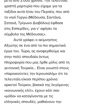
μετά από 3.000 χρόνια. Την τελευταία 
γραπτή μαρτυρία που είχαμε για τα 
ταξίδια αυτά ήταν του Περσέα, που από 
το νησί Γοργώ (Μέδουσα, Σαντάνα, 
Σατανά, Τρίγωνο Διαβόλου) έφθασε 
στις Εσπερίδες, για ν’ αφήσει τα 
σύμβολα της Μέδουσας». 
	Αυτά γράφει ο αείμνηστος 
Αξιώτης σε ένα από τα πιο σημαντικά 
έργα του. Τώρα, ας αναφερθούμε και 
στην πολύ σπουδαία όντως 
πληροφορία που μας ήρθε μόλις από τη 
γειτονική Τουρκία... Είναι γνωστό στους 
«παροικούντες την Ιερουσαλήμ» ότι τα 
τελευταία είκοσι περίπου χρόνια 
αρκετοί Τούρκοι, βασικά της λεγόμενης 
«κοινωνικής ελίτ», έχουν κάτι σαν 
«μόδα» να καταγίνονται με τις 
ελληνικές σπουδές: μαθαίνουν την 