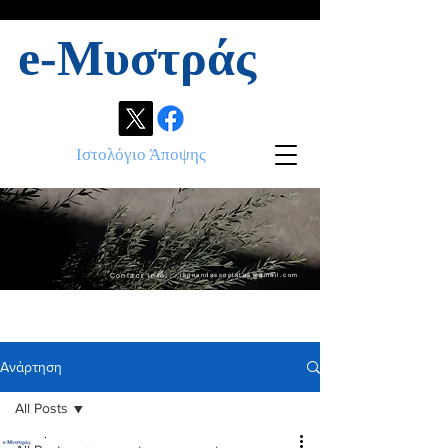
e-Μυστράς
Ιστολόγιο Άποψης
Contact info:
ikonandassociates@gmail.com
Ανάρτηση
All Posts
.