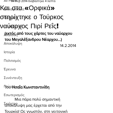
All Posts
14 Φεβ 2014
διαβάστηκε 4 λεπτά
Και στα «Ορφικά»
Επικαιρότητα
στηρίχτηκε ο Τούρκος
Πολιτική
ναύαρχος Πιρί Ρεΐς!
Γεωπολιτική
(εκτός από τους χάρτες του ναύαρχου 
Ανάλυση
του Μεγαλέξανδρου Νέαρχου...) 
Αποκάλυψη
14.2.2014
Ιστορία
Πολιτισμός
Έρευνα
Συνέντευξη
Γνώμη
Του 
Ησαΐα Κωνσταντινίδη 
Εσωτερισμός
	Μια πάρα πολύ σημαντική 
Σκιάχτρο
αποκάλυψη μας έρχεται από την 
Τουρκία! Ως γνωστόν, στη γειτονική 