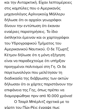
και την Ανταρκτική. Είχαν λεπτομέρειες 
στις καμπύλες που ο Αμερικανός 
μηχανολόγος Αρλινγκούχ Μάλλερυ 
δήλωσε ότι οι αρχαίοι γεωγράφοι 
δίνουν την εντύπωση ότι έκαναν 
εναέριες παρατηρήσεις. Το ίδιο 
έκπληκτοι έμειναν και οι χαρτογράφοι 
του Υδρογραφικού Τμήματος του 
Αμερικανικού Ναυτικού. Ο δε Τζωρτζ 
Κέτμον δήλωσε ότι η μόνη εξήγηση 
είναι να παραδεχτούμε ότι υπήρξαν 
προηγμένοι πολιτισμοί στη Γη. Οι δε 
παγετωνολόγοι που μελέτησαν τη 
διαδικασία της διάβρωσης των ακτών 
δήλωσαν ότι οι χάρτες παριστάνουν την 
επιφάνεια της Γης, όπως πρέπει να 
διαμορφώθηκε πριν από 10.000 χρόνια! 
	Ο Τσαρλ Μπέρλιτζ σχετικά με το 
χάρτη του Πίρι-Ρέις έγραψε πως 