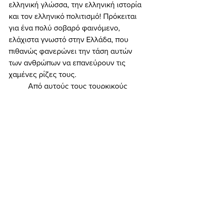
ελληνική γλώσσα, την ελληνική ιστορία 
και τον ελληνικό πολιτισμό! Πρόκειται 
για ένα πολύ σοβαρό φαινόμενο, 
ελάχιστα γνωστό στην Ελλάδα, που 
πιθανώς φανερώνει την τάση αυτών 
των ανθρώπων να επανεύρουν τις 
χαμένες ρίζες τους. 
	Από αυτούς τους τουρκικούς 
κύκλους των ελληνικών σπουδών 
έχουν προκύψει, κατά τη διάρκεια όλων 
αυτών των χρόνων, μερικοί αξιόλογοι 
ερευνητές. Όπως κι εμείς εδώ, έτσι κι 
εκεί «σκαλίζουν» τις αρχαίες ελληνικές 
πηγές, αλλά και τις βυζαντινές, 
προκειμένου να λάβουν γνώση για το 
ιστορικό παρελθόν της περιοχής μας 
(και όχι μόνο). Ιδού λοιπόν τώρα τι λέει 
ένας ανώνυμος ερευνητής (σεβόμαστε 
την ανωνυμία του, που ίσως και να 