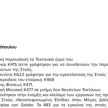
όπουλου 
ική παρουσίαση τα Τεκτονικά έργα του: 
ώτων της Στοάς. 
Καντάτα Κ623 γράφτηκε για την εγκατάσταση της Στοάς 
 περιοδεία του εταίρου). Κ468 
 της Φύσεως Κ471. 
νική Μουσική Κ477 σε μνήμη δύο θανόντων Τεκτόνων. 
υ Στοάς «Νεοστεφανωμένη Ελπίδα» όπου Μέγας Διδά
obias von Gebler. Τα 483 για τα εγκαίνια της στοάς 