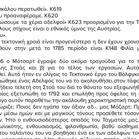
ασκάλου περατωθεί». Κ619 
ου προαναφέραμε. Κ620 
λους στίχους είναι ο εθνικός ύμνος της Αυστρίας. 
υ». 
ούν στην μετά το 1785 περίοδο είναι Κ148 Φιλία 
λης Στοάς και β) για το τέλος των εργασιών. Αυτά
ί. Αυτό ήταν εν ολίγοις το Τεκτονικό έργο του Βόλφγκ
ιώθηκε ένας Αδελφός του να το ακολουθήσει στον τάφο
ποίος εξετυπώθη το 1792 και επωλήθη προς όφελος τη ο
όγο αυτόν παραθέτω την ακόλουθη χαρακτηριστική παρ
ν μέσω ημών και με μαγικούς τόνους προσέθετε τόσον 
ν. Ήτο ο ενθουσιοδέστερος οπαδός του Τάγματός μας.
ωνικότης, ενθουσιασμός, φιλανθρωπία, βαθύ αίσθημα 
του ταλάντου του να βοηθήσει ένα εκ των αδελφών του