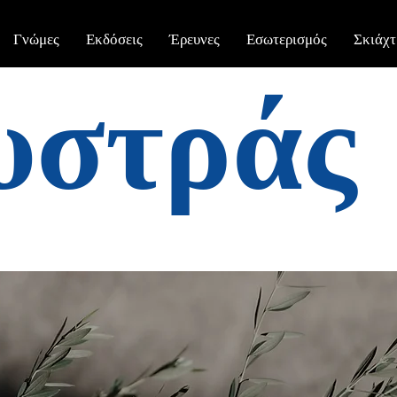
Γνώμες
Εκδόσεις
Έρευνες
Εσωτερισμός
Σκιάχτ
υστράς