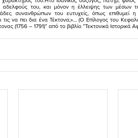
 χαρακτήρος του.Ήτο ιδανικός σύζυγος, πατήρ, φίλος 
 αδελφούς του, και μόνον η έλλειψης των μέσων το
τάδες συνανθρώπων του ευτυχείς, όπως επιθυμεί η κ
 τις να πει δια ένα Τέκτονα;»… (Ο Επίλογος του Κεφα
νας (1756 – 1791)” από το βιβλίο ”Τεκτονικά Ιστορικά Α