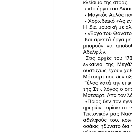
κλείσιμο της στοάς. 
 • «Το έργο του Διδ
 • Μαγικός Αυλός π
 • Χορωδιακό «Ας ενώσουμε τα χέρια αδελφοί» Κ623 προορισμένο για την Τεκτονική άλυσο. 
Η ίδια μουσική με άλ
 • «Έργο του Θανάτο
 Και αρκετά έργα με τεκτονική χροιά είναι προγενέστερα η δεν έχουν χρονολογηθεί και δεν 
μπορούν να αποδοθ
Αδελφών. 
 Στις αρχές του 1786 ο Μότσαρτ έγραψε δύο ακόμα τραγούδια για το τάγμα α) για τα 
εγκαίνια της Μεγά
δυστυχώς έχουν χαθε
Μότσαρτ που δεν αξ
 Τέλος κατά την επικήδειο τελετή στη Στοά του δια το θάνατο του εξεφωνήθη από τον Ρητ.·. 
της Στ.·. λόγος ο ο
Μότσαρτ. Από τον λ
 «Ποιος δεν τον εγνώριζε; Ποιος δεν ηγάπα τον άξιον αδ.·. μας Μόζαρτ; Προ ολίγων μόλις 
ημερών ευρίσκετο ε
Τεκτονικόν μας Ναό
αδελφούς του, κοιν
οσάκις ηδύνατο δια 