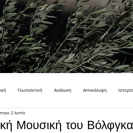
ική
Γεωπολιτική
Ανάλυση
Αποκάλυψη
Ιστορί
στηκε 2 λεπτά
ώμη
Εσωτερισμός
Σκιάχτρο
ική Μουσική του Βόλφγκ