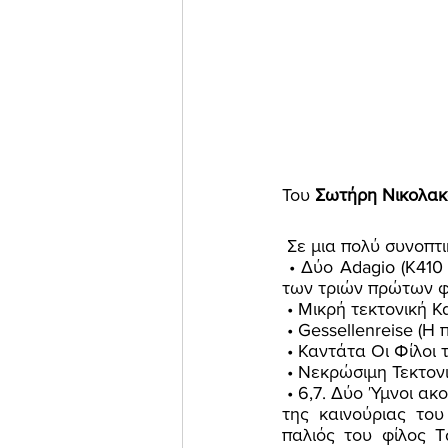
Του 
Σωτήρη Νικολακ
 Σε μια πολύ συνοπτ
 • Δύο Adagio (Κ410 και Κ411) b/c/e γράφτηκαν για να συνοδεύουν την παραδοσιακή πομπή 
των τριών πρώτων φ
 • Μικρή τεκτονική 
 • Gessellenreise (Η
 • Καντάτα Οι Φίλοι
 • Νεκρώσιμη Τεκτο
 • 6,7. Δύο Ύμνοι ακούστηκαν στην έναρξη και κλείσιμο των εργασιών της πρώτης συνεδρίας 
της καινούριας το
παλιός του φίλος T