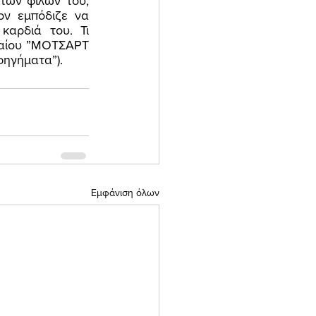
των φίλων του, 
ν εμπόδιζε να 
αρδιά του. Τι 
λαίου ”ΜΟΤΣΑΡΤ 
φηγήματα”). 
Εμφάνιση όλων