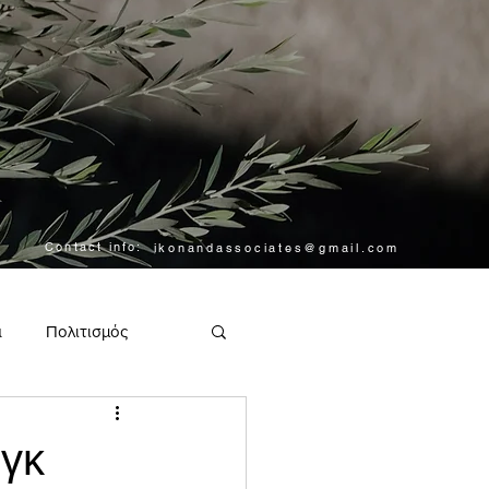
Contact info:
ikonandassociates@gmail.com
α
Πολιτισμός
αγκ