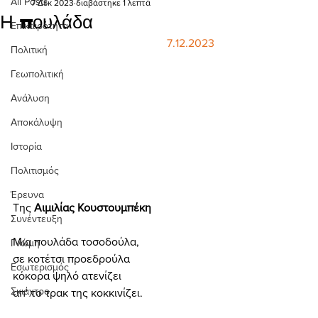
All Posts
7 Δεκ 2023
διαβάστηκε 1 λεπτά
Η πουλάδα
Επικαιρότητα
7.12.2023
Πολιτική
Γεωπολιτική
Ανάλυση
Αποκάλυψη
Ιστορία
Πολιτισμός
Έρευνα
Της 
Αιμιλίας Κουστουμπέκη
Συνέντευξη
Μια πουλάδα τοσοδούλα,
Γνώμη
σε κοτέτσι προεδρούλα
Εσωτερισμός
κόκορα ψηλό ατενίζει
Σκιάχτρο
απ' το τρακ της κοκκινίζει.