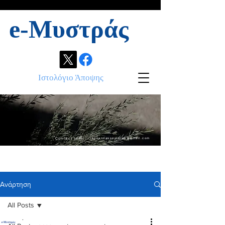
e-Μυστράς
Ιστολόγιο Άποψης
Contact info:
ikonandassociates@gmail.com
Ανάρτηση
All Posts
.