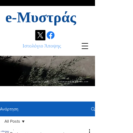
e-Μυστράς
Ιστολόγιο Άποψης
Contact info:
ikonandassociates@gmail.com
Ανάρτηση
All Posts
.