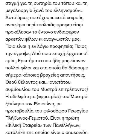
στιγμή για τη σωτηρία του τόπου και τη 
μεγαλουργία ξανά του ελληνισμού»... 
Αυτά όμως που έχουμε κατά καιρούς 
αναφέρει περί «παλαιάς προφητείας» 
προκάλεσαν το έντονο ενδιαφέρον 
αρκετών φίλων κι αναγνωστών μας. 
Ποια είναι η εν λόγω προφητεία; Ποιος 
την έγραψε; Από ποια εποχή έρχεται σ’ 
εμάς; Ερωτήματα που ήδη μας έκαναν 
πολλοί φίλοι και στα οποία θα δώσουμε 
σήμερα κάποιες βραχείες απαντήσεις, 
Θεού θέλοντος και… ανωτάτου 
συμβουλίου του Μυστρά επιτρέποντος! 
Η αδελφότητα («φρατρία») του Μυστρά 
ξεκίνησε τον 15ο αιώνα, με 
πρωτοβουλία του φιλοσόφου Γεωργίου 
Πλήθωνος-Γεμιστού. Είναι η πρώτη 
«Φιλική Εταιρεία» των Πανελλήνων, 
κατάληξη της οποίας είναι ο σημερινός 