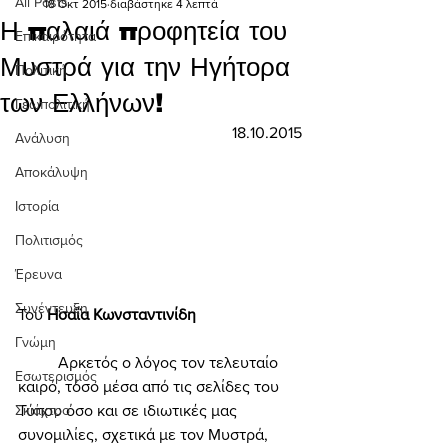
All Posts
18 Οκτ 2015
διαβάστηκε 4 λεπτά
Η παλαιά προφητεία του
Επικαιρότητα
Μυστρά για την Ηγήτορα
Πολιτική
των Ελλήνων!
Γεωπολιτική
18.10.2015
Ανάλυση
Αποκάλυψη
Ιστορία
Πολιτισμός
Έρευνα
Συνέντευξη
Του 
Ησαΐα Κωνσταντινίδη 
Γνώμη
	Αρκετός ο λόγος τον τελευταίο 
Εσωτερισμός
καιρό, τόσο μέσα από τις σελίδες του 
Τύπου όσο και σε ιδιωτικές μας 
Σκιάχτρο
συνομιλίες, σχετικά με τον Μυστρά, 