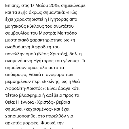
Επίσης, στις 17 Μαΐου 2015, σημειώναμε 
και τα εξής άκρως σημαντικά: «Πώς 
έχει χαρακτηριστεί η Ηγήτορας από 
μυητικούς κύκλους του ανωτάτου 
συμβουλίου του Μυστρά; Με τρόπο 
μυστηριακό χαρακτηρίστηκε ως «η 
αναδυόμενη Αφροδίτη του 
πανελληνισμού (Νέος Χριστός), δηλ. η 
αναμενόμενη Ηγήτορας του γένους»! Τι 
σημαίνουν όμως όλα αυτά τα 
απόκρυφα; Ειδικά η αναφορά των 
μεμυημένων περί «Εκείνης, ως η θεά 
Αφροδίτη-Χριστός»; Είναι άραγε κάτι 
τέτοιο βλασφημία ή ασέβεια προς τα 
θεία; Η έννοια «Χριστός» βέβαια 
σημαίνει «κεχρισμένος» και έχει 
χρησιμοποιηθεί στο παρελθόν για 
αρκετές μορφές. Φυσικά την 