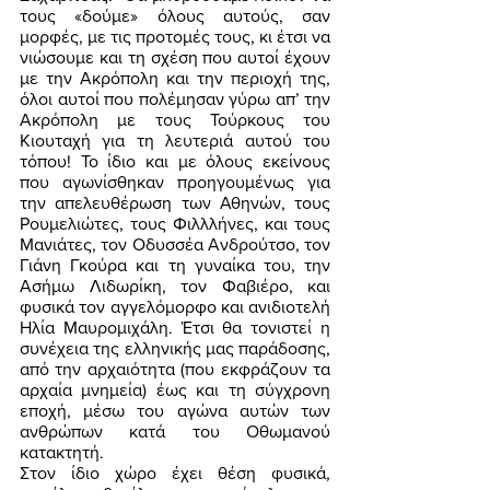
τους «δούμε» όλους αυτούς, σαν 
μορφές, με τις προτομές τους, κι έτσι να 
νιώσουμε και τη σχέση που αυτοί έχουν 
με την Ακρόπολη και την περιοχή της, 
όλοι αυτοί που πολέμησαν γύρω απ’ την 
Ακρόπολη με τους Τούρκους του 
Κιουταχή για τη λευτεριά αυτού του 
τόπου! Το ίδιο και με όλους εκείνους 
που αγωνίσθηκαν προηγουμένως για 
την απελευθέρωση των Αθηνών, τους 
Ρουμελιώτες, τους Φιλλλήνες, και τους 
Μανιάτες, τον Οδυσσέα Ανδρούτσο, τον 
Γιάνη Γκούρα και τη γυναίκα του, την 
Ασήμω Λιδωρίκη, τον Φαβιέρο, και 
φυσικά τον αγγελόμορφο και ανιδιοτελή 
Ηλία Μαυρομιχάλη. Έτσι θα τονιστεί η 
συνέχεια της ελληνικής μας παράδοσης, 
από την αρχαιότητα (που εκφράζουν τα 
αρχαία μνημεία) έως και τη σύγχρονη 
εποχή, μέσω του αγώνα αυτών των 
ανθρώπων κατά του Οθωμανού 
κατακτητή. 
Στον ίδιο χώρο έχει θέση φυσικά, 