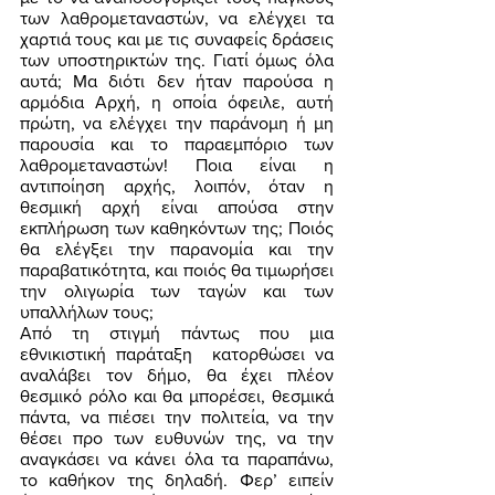
των λαθρομεταναστών, να ελέγχει τα 
χαρτιά τους και με τις συναφείς δράσεις 
των υποστηρικτών της. Γιατί όμως όλα 
αυτά; Μα διότι δεν ήταν παρούσα η 
αρμόδια Αρχή, η οποία όφειλε, αυτή 
πρώτη, να ελέγχει την παράνομη ή μη 
παρουσία και το παραεμπόριο των 
λαθρομεταναστών! Ποια είναι η 
αντιποίηση αρχής, λοιπόν, όταν η 
θεσμική αρχή είναι απούσα στην 
εκπλήρωση των καθηκόντων της; Ποιός 
θα ελέγξει την παρανομία και την 
παραβατικότητα, και ποιός θα τιμωρήσει 
την ολιγωρία των ταγών και των 
υπαλλήλων τους; 
Από τη στιγμή πάντως που μια 
εθνικιστική παράταξη  κατορθώσει να 
αναλάβει τον δήμο, θα έχει πλέον 
θεσμικό ρόλο και θα μπορέσει, θεσμικά 
πάντα, να πιέσει την πολιτεία, να την 
θέσει προ των ευθυνών της, να την 
αναγκάσει να κάνει όλα τα παραπάνω, 
το καθήκον της δηλαδή. Φερ’ ειπείν 