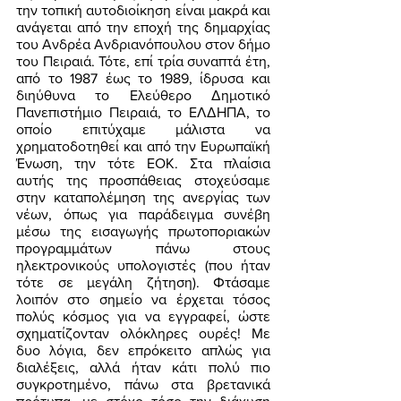
την τοπική αυτοδιοίκηση είναι μακρά και 
ανάγεται από την εποχή της δημαρχίας 
του Ανδρέα Ανδριανόπουλου στον δήμο 
του Πειραιά. Τότε, επί τρία συναπτά έτη, 
από το 1987 έως το 1989, ίδρυσα και 
διηύθυνα το Ελεύθερο Δημοτικό 
Πανεπιστήμιο Πειραιά, το ΕΛΔΗΠΑ, το 
οποίο επιτύχαμε μάλιστα να 
χρηματοδοτηθεί και από την Ευρωπαϊκή 
Ένωση, την τότε ΕΟΚ. Στα πλαίσια 
αυτής της προσπάθειας στοχεύσαμε 
στην καταπολέμηση της ανεργίας των 
νέων, όπως για παράδειγμα συνέβη 
μέσω της εισαγωγής πρωτοποριακών 
προγραμμάτων πάνω στους 
ηλεκτρονικούς υπολογιστές (που ήταν 
τότε σε μεγάλη ζήτηση). Φτάσαμε 
λοιπόν στο σημείο να έρχεται τόσος 
πολύς κόσμος για να εγγραφεί, ώστε 
σχηματίζονταν ολόκληρες ουρές! Με 
δυο λόγια, δεν επρόκειτο απλώς για 
διαλέξεις, αλλά ήταν κάτι πολύ πιο 
συγκροτημένο, πάνω στα βρετανικά 