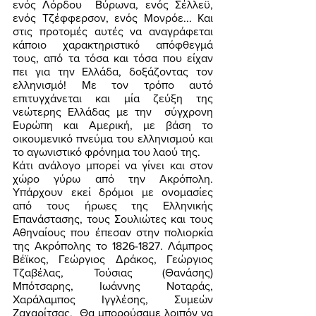
ενός Λόρδου  Βύρωνα, ενός Σέλλεϋ, 
ενός Τζέφφερσον, ενός Μονρόε... Και 
στις προτομές αυτές να αναγράφεται 
κάποιο χαρακτηριστικό απόφθεγμά 
τους, από τα τόσα και τόσα που είχαν 
πει για την Ελλάδα, δοξάζοντας τον 
ελληνισμό! Με τον τρόπο αυτό 
επιτυγχάνεται και μία ζεύξη της 
νεώτερης Ελλάδας με την  σύγχρονη 
Ευρώπη και Αμερική, με βάση το 
οικουμενικό πνεύμα του ελληνισμού και 
το αγωνιστικό φρόνημα του λαού της. 
Κάτι ανάλογο μπορεί να γίνει και στον 
χώρο γύρω από την Ακρόπολη. 
Υπάρχουν εκεί δρόμοι με ονομασίες 
από τους ήρωες της Ελληνικής 
Επανάστασης, τους Σουλιώτες και τους 
Αθηναίους που έπεσαν στην πολιορκία 
της Ακρόπολης το 1826-1827. Λάμπρος 
Βέϊκος, Γεώργιος Δράκος, Γεώργιος 
Τζαβέλας, Τούσιας (Θανάσης) 
Μπότσαρης, Ιωάννης Νοταράς, 
Χαράλαμπος Ιγγλέσης, Συμεών 
Ζαχαρίτσας.  Θα μπορούσαμε λοιπόν να 