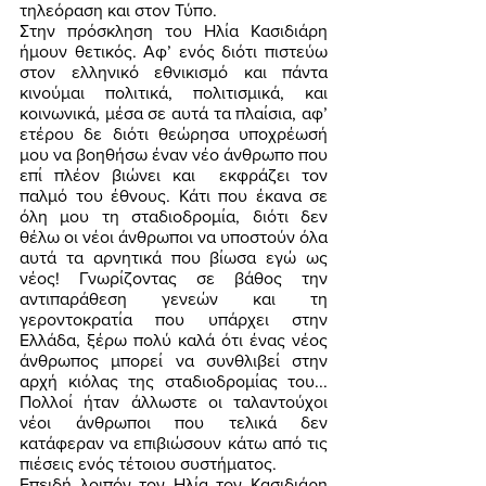
τηλεόραση και στον Τύπο. 
Στην πρόσκληση του Ηλία Κασιδιάρη 
ήμουν θετικός. Αφ’ ενός διότι πιστεύω 
στον ελληνικό εθνικισμό και πάντα 
κινούμαι πολιτικά, πολιτισμικά, και 
κοινωνικά, μέσα σε αυτά τα πλαίσια, αφ’ 
ετέρου δε διότι θεώρησα υποχρέωσή 
μου να βοηθήσω έναν νέο άνθρωπο που 
επί πλέον βιώνει και  εκφράζει τον 
παλμό του έθνους. Κάτι που έκανα σε 
όλη μου τη σταδιοδρομία, διότι δεν 
θέλω οι νέοι άνθρωποι να υποστούν όλα 
αυτά τα αρνητικά που βίωσα εγώ ως 
νέος! Γνωρίζοντας σε βάθος την 
αντιπαράθεση γενεών και τη 
γεροντοκρατία που υπάρχει στην 
Ελλάδα, ξέρω πολύ καλά ότι ένας νέος 
άνθρωπος μπορεί να συνθλιβεί στην 
αρχή κιόλας της σταδιοδρομίας του... 
Πολλοί ήταν άλλωστε οι ταλαντούχοι 
νέοι άνθρωποι που τελικά δεν 
κατάφεραν να επιβιώσουν κάτω από τις 
πιέσεις ενός τέτοιου συστήματος. 
Επειδή λοιπόν τον Ηλία τον Κασιδιάρη 