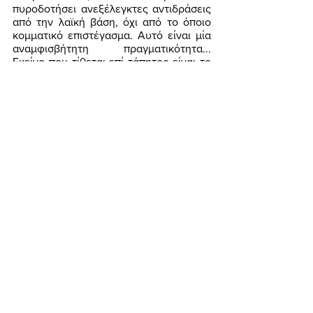
πυροδοτήσει ανεξέλεγκτες αντιδράσεις 
από την λαϊκή βάση, όχι από το όποιο 
κομματικό επιστέγασμα. Αυτό είναι μία 
αναμφισβήτητη πραγματικότητα... 
Εκείνο που τίθεται επί τάπητος είναι το 
θέμα του μείζονος αριθμού των 
λαθρομεταναστών. Και μάλιστα κατά το 
μαρξιστικό πρότυπο! Διότι ο ίδιος ο 
Μαρξ ήταν εκείνος που είχε διαγνώσει 
ότι από ένα κρίσιμο σημείο και μετά, η 
αύξηση του αριθμού, από θέμα βαθμού 
γίνεται θέμα είδους.  Δηλαδή, όταν ο 
αριθμός φτάνει κάποτε σε ένα κρίσιμο 
σημείο, δημιουργεί ένα κυριολεκτικά 
άλλο γεγονός από το προϋπάρχον! Και 
για να σας δώσω ένα εκλαϊκευμένο 
παράδειγμα. Χαμηλώνοντας διαρκώς τη 
θερμοκρασία του νερού, το νερό από 
ένα σημείο και μετά μετατρέπεται πια σε 
πάγο... Καταλαβαίνεται ότι... άλλο είναι 
να φας ένα ποτήρι με νερό στα μούτρα 
και άλλο να σε χτυπήσουν μ’  ένα 
κομμάτι πάγου!!! Αντίστροφα, άμα 