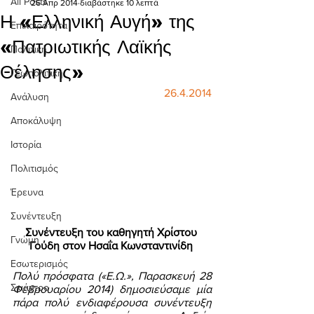
All Posts
26 Απρ 2014
διαβάστηκε 10 λεπτά
Η «Ελληνική Αυγή» της
Επικαιρότητα
«Πατριωτικής Λαϊκής
Πολιτική
Θέλησης»
Γεωπολιτική
26.4.2014
Ανάλυση
Αποκάλυψη
Ιστορία
Πολιτισμός
Έρευνα
Συνέντευξη
Συνέντευξη του καθηγητή Χρίστου 
Γνώμη
Γούδη στον Ησαΐα Κωνσταντινίδη 
Εσωτερισμός
Πολύ πρόσφατα («Ε.Ω.», Παρασκευή 28 
Σκιάχτρο
Φεβρουαρίου 2014) δημοσιεύσαμε μία 
πάρα πολύ ενδιαφέρουσα συνέντευξη 