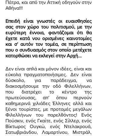
Πάτρα, και από την Αττική οδηγούν στην 
Αθήνα!!! 
Επειδή είναι γνωστές οι ευαισθησίες 
σας στον χώρο του πολιτισμού, με την 
ευρύτερη έννοια, φαντάζομαι ότι θα 
έχετε κατά νου ορισμένες καινοτομίες 
και σ’ αυτόν τον τομέα, σε περίπτωση 
που ο συνδυασμός στον οποίο μετέχετε 
κατορθώσει να εκλεγεί στην Αρχή... 
Δεν είναι απλά και μόνον ιδέες, είναι και 
εύκολα πραγματοποιήσιμες. Δεν είναι 
δύσκολο, για παράδειγμα, να 
διακοσμήσουμε την οδό Φιλελλήνων, 
που διατρέχει το κέντρο της 
πρωτεύουσας, απ’ όπου περνούν 
καθημερινά χιλιάδες Έλληνες αλλά και 
ξένοι τουρίστες, με προτομές μεγάλων 
Φιλελλήνων του παρελθόντος! Ενός 
Πούσκιν, ενός Γκαίτε, ενός Σίλλερ, ενός 
Βίκτωρος Ουγκώ, ενός Ντελακρουά, 
Σατωβριάνδου, Λαμαρτίνου, Μιστράλ, 