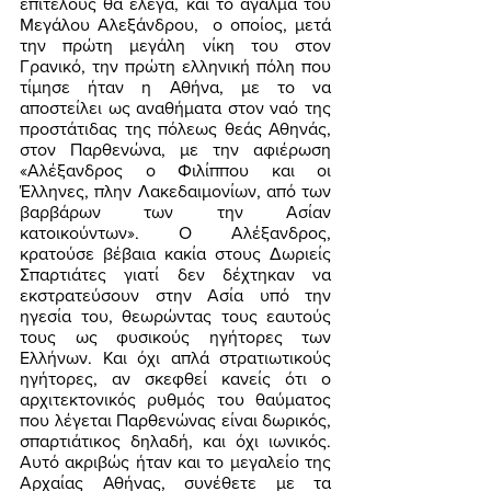
επιτέλους θα έλεγα, και το άγαλμα του 
Μεγάλου Αλεξάνδρου,  ο οποίος, μετά 
την πρώτη μεγάλη νίκη του στον 
Γρανικό, την πρώτη ελληνική πόλη που 
τίμησε ήταν η Αθήνα, με το να 
αποστείλει ως αναθήματα στον ναό της 
προστάτιδας της πόλεως θεάς Αθηνάς, 
στον Παρθενώνα, με την αφιέρωση 
«Αλέξανδρος ο Φιλίππου και οι 
Έλληνες, πλην Λακεδαιμονίων, από των 
βαρβάρων των την Ασίαν 
κατοικούντων». Ο Αλέξανδρος, 
κρατούσε βέβαια κακία στους Δωριείς 
Σπαρτιάτες γιατί δεν δέχτηκαν να 
εκστρατεύσουν στην Ασία υπό την 
ηγεσία του, θεωρώντας τους εαυτούς 
τους ως φυσικούς ηγήτορες των 
Ελλήνων. Και όχι απλά στρατιωτικούς 
ηγήτορες, αν σκεφθεί κανείς ότι ο 
αρχιτεκτονικός ρυθμός του θαύματος 
που λέγεται Παρθενώνας είναι δωρικός, 
σπαρτιάτικος δηλαδή, και όχι ιωνικός. 
Αυτό ακριβώς ήταν και το μεγαλείο της 
Αρχαίας Αθήνας, συνέθετε με τα 