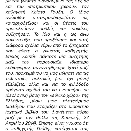
με τον γνωστό διανοούμενο της Δεξιάς 
και του «πατριωτικού χώρου», τον 
καθηγητή Χρίστο Γούδη. Ο ίδιος 
ανέκαθεν αυτοπροσδιοριζόταν ως 
«αναρχοδεξιός» και οι θέσεις του 
προκαλούσαν πολλές και ποικίλες 
συζητήσεις. Το ίδιο και η ως άνω 
συνέντευξη, που προξένησε και αυτή 
διάφορα σχόλια γύρω από τα ζητήματα 
που έθετε ο γνωστός καθηγητής. 
Επειδή λοιπόν πάντοτε μία συζήτηση 
μαζί του παρουσιάζει ιδιαίτερο 
ενδιαφέρον, συναντηθήκαμε ξανά μαζί 
του, προκειμένου να μας μιλήσει για τις 
τελευταίες πολιτικές (και όχι μόνο) 
εξελίξεις, αλλά και για το φιλόδοξο 
πράγματι σχέδιό του να ενοποιήσει σε 
ιδεολογική βάση τον «εθνικό χώρο» της 
Ελλάδας, μέσω μιας πλατφόρμας 
διαλόγου που ετοιμάζει στο διαδίκτυο 
(σχετικό βιβλίο του διανέμεται αύριο 
μαζί με την «Ε.Ω.» της Κυριακής 27 
Απριλίου 2014). Επίσης, είναι γνωστό ότι 
ο καθηγητής Γούδης κατέρχεται στις 