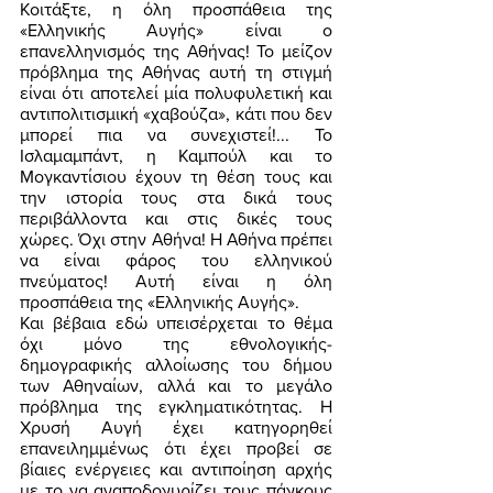
Κοιτάξτε, η όλη προσπάθεια της 
«Ελληνικής Αυγής» είναι ο 
επανελληνισμός της Αθήνας! Το μείζον 
πρόβλημα της Αθήνας αυτή τη στιγμή 
είναι ότι αποτελεί μία πολυφυλετική και 
αντιπολιτισμική «χαβούζα», κάτι που δεν 
μπορεί πια να συνεχιστεί!... Το 
Ισλαμαμπάντ, η Καμπούλ και το 
Μογκαντίσιου έχουν τη θέση τους και 
την ιστορία τους στα δικά τους 
περιβάλλοντα και στις δικές τους 
χώρες. Όχι στην Αθήνα! Η Αθήνα πρέπει 
να είναι φάρος του ελληνικού 
πνεύματος! Αυτή είναι η όλη 
προσπάθεια της «Ελληνικής Αυγής». 
Και βέβαια εδώ υπεισέρχεται το θέμα 
όχι μόνο της εθνολογικής-
δημογραφικής αλλοίωσης του δήμου 
των Αθηναίων, αλλά και το μεγάλο 
πρόβλημα της εγκληματικότητας. Η 
Χρυσή Αυγή έχει κατηγορηθεί 
επανειλημμένως ότι έχει προβεί σε 
βίαιες ενέργειες και αντιποίηση αρχής 
με το να αναποδογυρίζει τους πάγκους 