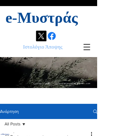
e-Μυστράς
Ιστολόγιο Άποψης
Contact info:
ikonandassociates@gmail.com
Ανάρτηση
All Posts
.