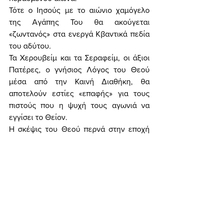
Τότε ο Ιησούς με το αιώνιο χαμόγελο 
της Αγάπης Του θα ακούγεται 
«ζωντανός» στα ενεργά Κβαντικά πεδία 
του αδύτου. 
Τα Χερουβείμ και τα Σεραφείμ, οι άξιοι 
Πατέρες, ο γνήσιος Λόγος του Θεού 
μέσα από την Καινή Διαθήκη, θα 
αποτελούν εστίες «επαφής» για τους 
πιστούς που η ψυχή τους αγωνιά να 
εγγίσει το Θείον. 
Η σκέψις του Θεού περνά στην εποχή 
μας μια ολέθρια κρίση. 
Το ιερατείο, ποτέ άλλοτε δεν στάθηκε 
τόσον «ελλειπές» στην γνώση για 
ενημέρωση και στην έμπρακτη 
υπηρέτηση του θείου, για παράδειγμα 
στους πιστούς. 
Όμως, η ώρα που ο Χριστιανισμός θα 