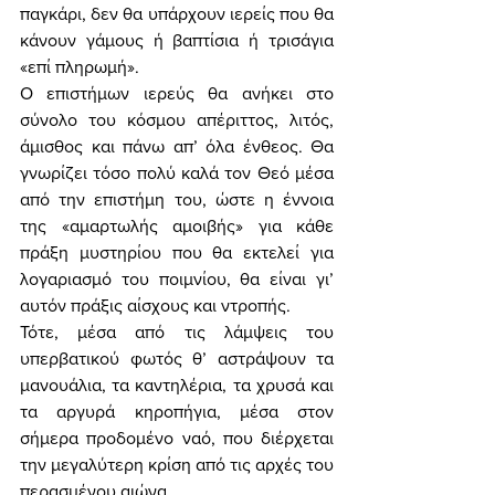
παγκάρι, δεν θα υπάρχουν ιερείς που θα 
κάνουν γάμους ή βαπτίσια ή τρισάγια 
«επί πληρωμή». 
Ο επιστήμων ιερεύς θα ανήκει στο 
σύνολο του κόσμου απέριττος, λιτός, 
άμισθος και πάνω απ’ όλα ένθεος. Θα 
γνωρίζει τόσο πολύ καλά τον Θεό μέσα 
από την επιστήμη του, ώστε η έννοια 
της «αμαρτωλής αμοιβής» για κάθε 
πράξη μυστηρίου που θα εκτελεί για 
λογαριασμό του ποιμνίου, θα είναι γι’ 
αυτόν πράξις αίσχους και ντροπής. 
Τότε, μέσα από τις λάμψεις του 
υπερβατικού φωτός θ’ αστράψουν τα 
μανουάλια, τα καντηλέρια, τα χρυσά και 
τα αργυρά κηροπήγια, μέσα στον 
σήμερα προδομένο ναό, που διέρχεται 
την μεγαλύτερη κρίση από τις αρχές του 
περασμένου αιώνα. 