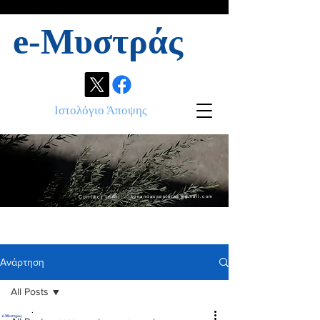
e-Μυστράς
Ιστολόγιο Άποψης
Contact info:
ikonandassociates@gmail.com
Ανάρτηση
All Posts
.