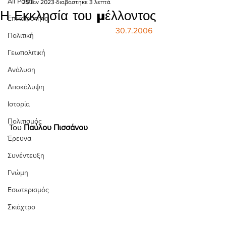
All Posts
25 Ιαν 2023
διαβάστηκε 3 λεπτά
Η Εκκλησία του μέλλοντος
Επικαιρότητα
30.7.2006
Πολιτική
Γεωπολιτική
Ανάλυση
Αποκάλυψη
Ιστορία
Πολιτισμός
Του 
Παύλου Πισσάνου 
Έρευνα
Συνέντευξη
Γνώμη
Εσωτερισμός
Σκιάχτρο