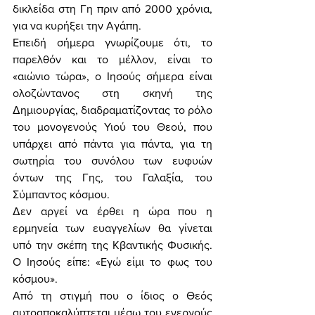
δικλείδα στη Γη πριν από 2000 χρόνια, 
για να κυρήξει την Αγάπη. 
Επειδή σήμερα γνωρίζουμε ότι, το 
παρελθόν και το μέλλον, είναι το 
«αιώνιο τώρα», ο Ιησούς σήμερα είναι 
ολοζώντανος στη σκηνή της 
Δημιουργίας, διαδραματίζοντας το ρόλο 
του μονογενούς Υιού του Θεού, που 
υπάρχει από πάντα για πάντα, για τη 
σωτηρία του συνόλου των ευφυών 
όντων της Γης, του Γαλαξία, του 
Σύμπαντος κόσμου. 
Δεν αργεί να έρθει η ώρα που η 
ερμηνεία των ευαγγελίων θα γίνεται 
υπό την σκέπη της Κβαντικής Φυσικής. 
Ο Ιησούς είπε: «Εγώ είμι το φως του 
κόσμου». 
Από τη στιγμή που ο ίδιος ο Θεός 
αυτοαποκαλύπτεται μέσω του ενεργούς 