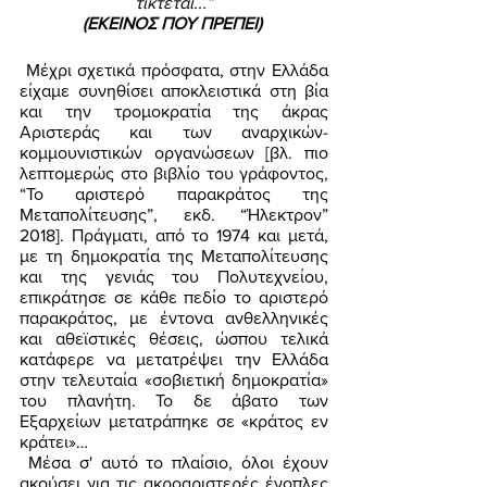
τίκτεται...”
(ΕΚΕΙΝΟΣ ΠΟΥ ΠΡΕΠΕΙ) 
 Μέχρι σχετικά πρόσφατα, στην Ελλάδα 
είχαμε συνηθίσει αποκλειστικά στη βία 
και την τρομοκρατία της άκρας 
Αριστεράς και των αναρχικών-
κομμουνιστικών οργανώσεων [βλ. πιο 
λεπτομερώς στο βιβλίο του γράφοντος, 
“Το αριστερό παρακράτος της 
Μεταπολίτευσης”, εκδ. “Ήλεκτρον” 
2018]. Πράγματι, από το 1974 και μετά, 
με τη δημοκρατία της Μεταπολίτευσης 
και της γενιάς του Πολυτεχνείου, 
επικράτησε σε κάθε πεδίο το αριστερό 
παρακράτος, με έντονα ανθελληνικές 
και αθεϊστικές θέσεις, ώσπου τελικά 
κατάφερε να μετατρέψει την Ελλάδα 
στην τελευταία «σοβιετική δημοκρατία» 
του πλανήτη. Το δε άβατο των 
Εξαρχείων μετατράπηκε σε «κράτος εν 
κράτει»… 
 Μέσα σ' αυτό το πλαίσιο, όλοι έχουν 
ακούσει για τις ακροαριστερές ένοπλες 