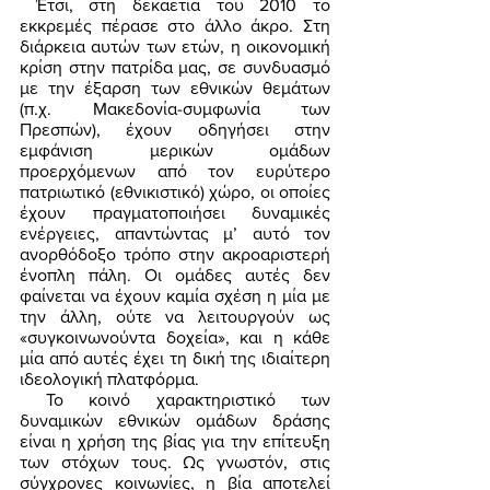
 Έτσι, στη δεκαετία του 2010 το 
εκκρεμές πέρασε στο άλλο άκρο. Στη 
διάρκεια αυτών των ετών, η οικονομική 
κρίση στην πατρίδα μας, σε συνδυασμό 
με την έξαρση των εθνικών θεμάτων 
(π.χ. Μακεδονία-συμφωνία των 
Πρεσπών), έχουν οδηγήσει στην 
εμφάνιση μερικών ομάδων 
προερχόμενων από τον ευρύτερο 
πατριωτικό (εθνικιστικό) χώρο, οι οποίες 
έχουν πραγματοποιήσει δυναμικές 
ενέργειες, απαντώντας μ’ αυτό τον 
ανορθόδοξο τρόπο στην ακροαριστερή 
ένοπλη πάλη. Οι ομάδες αυτές δεν 
φαίνεται να έχουν καμία σχέση η μία με 
την άλλη, ούτε να λειτουργούν ως 
«συγκοινωνούντα δοχεία», και η κάθε 
μία από αυτές έχει τη δική της ιδιαίτερη 
ιδεολογική πλατφόρμα. 
 Το κοινό χαρακτηριστικό των 
δυναμικών εθνικών ομάδων δράσης 
είναι η χρήση της βίας για την επίτευξη 
των στόχων τους. Ως γνωστόν, στις 
σύγχρονες κοινωνίες, η βία αποτελεί 