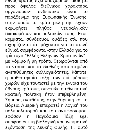
έθνος-κράτος έχει υποχωρήσει αισθητά 
προς όφελος διεθνικού χαρακτήρα 
οργανισμών· ενδεικτικό είναι το 
παράδειγμα της Ευρωπαϊκής Ένωσης, 
στην οποία τα κράτη-μέλη της έχουν 
εκχωρήσει πλήθος νευραλγικών 
δικαιωμάτων και πολιτικών τους. Έτσι, 
κόμματα, σύνδεσμοι, ομάδες κτλ. που 
ισχυρίζονται ότι μάχονται για τα στενά 
εθνικά συμφέροντα -στην Ελλάδα για το 
τρίπτυχο “Ελλάς Ελλήνων Χριστιανών”-, 
με νόμιμο ή μη τρόπο, θεωρούνται από 
το ντόπιο και το διεθνές κατεστημένο 
ανεπιθύμητες συλλογικότητες. Κάποτε, 
η καθεστηκυία τάξη των επί μέρους 
χωρών είχε ταυτιστεί με την έννοια του 
έθνους-κράτους, συνεπώς η εθνικιστική 
κρατική πολιτική ήταν επιβεβλημένη. 
Σήμερα, αντιθέτως, στην Ευρώπη και τη 
Βόρεια Αμερική επικρατεί η λογική του 
πολυπολιτισμού και του αντιφασισμού, 
εφόσον η Παγκόσμια Τάξη έχει 
αποφασίσει τη βιολογική και πνευματική 
εξόντωση της λευκής φυλής. Γι' αυτό 