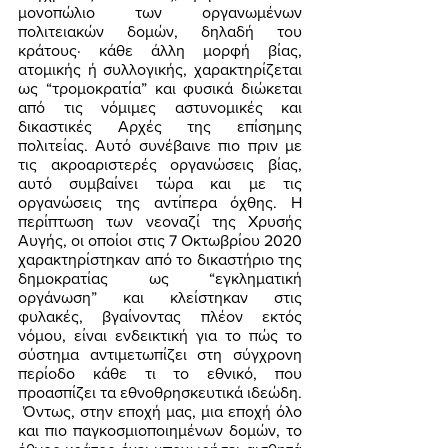
μονοπώλιο των οργανωμένων 
πολιτειακών δομών, δηλαδή του 
κράτους· κάθε άλλη μορφή βίας, 
ατομικής ή συλλογικής, χαρακτηρίζεται 
ως “τρομοκρατία” και φυσικά διώκεται 
από τις νόμιμες αστυνομικές και 
δικαστικές Αρχές της επίσημης 
πολιτείας. Αυτό συνέβαινε πιο πριν με 
τις ακροαριστερές οργανώσεις βίας, 
αυτό συμβαίνει τώρα και με τις 
οργανώσεις της αντίπερα όχθης. Η 
περίπτωση των νεοναζί της Χρυσής 
Αυγής, οι οποίοι στις 7 Οκτωβρίου 2020 
χαρακτηρίστηκαν από το δικαστήριο της 
δημοκρατίας ως “εγκληματική 
οργάνωση” και κλείστηκαν στις 
φυλακές, βγαίνοντας πλέον εκτός 
νόμου, είναι ενδεικτική για το πώς το 
σύστημα αντιμετωπίζει στη σύγχρονη 
περίοδο κάθε τι το εθνικό, που 
προασπίζει τα εθνοθρησκευτικά ιδεώδη. 
 Όντως, στην εποχή μας, μια εποχή όλο 
και πιο παγκοσμιοποιημένων δομών, το 