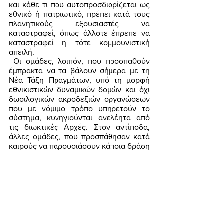
και κάθε τι που αυτοπροσδιορίζεται ως 
εθνικό ή πατριωτικό, πρέπει κατά τους 
πλανητικούς εξουσιαστές να 
καταστραφεί, όπως άλλοτε έπρεπε να 
καταστραφεί η τότε κομμουνιστική 
απειλή. 
 Οι ομάδες, λοιπόν, που προσπαθούν 
έμπρακτα να τα βάλουν σήμερα με τη 
Νέα Τάξη Πραγμάτων, υπό τη μορφή 
εθνικιστικών δυναμικών δομών και όχι 
δωσιλογικών ακροδεξιών οργανώσεων 
που με νόμιμο τρόπο υπηρετούν το 
σύστημα, κυνηγιούνται ανελέητα από 
τις διωκτικές Αρχές. Στον αντίποδα, 
άλλες ομάδες, που προσπάθησαν κατά 
καιρούς να παρουσιάσουν κάποια δράση 
στο πεζοδρόμιο, δεν αποτελούν για τις 
Αρχές κάποιου είδους κίνδυνο, και 
φυσικά το σύστημα δεν ασχολείται μαζί 
τους σοβαρά. Οι σάπιοι ανθελληνικοί 
θεσμοί, που παρουσιάζονται ως 
κοινοβουλευτική δημοκρατία, διώκουν 
έως φυσικής εξολόθρευσης μόνο 
όποιον αποτελεί πραγματικό κίνδυνο για 