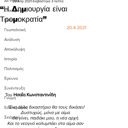
All Posts
20 Απρ 2021
διαβάστηκε 3 λεπτά
“Η Δημιουργία είναι
Επικαιρότητα
Τρομοκρατία”
Πολιτική
20.4.2021
Γεωπολιτική
Ανάλυση
Αποκάλυψη
Ιστορία
Πολιτισμός
Έρευνα
Συνέντευξη
Του 
Ησαΐα Κωνσταντινίδη 
Γνώμη
“Ένα άλλο δικαστήριο θα τους δικάσει!
Εσωτερισμός
Δυστυχώς, μόνο με αίμα 
Σκιάχτρο
θα γίνει, παιδάκι μου, η νέα αρχή.
Και το νεογνό κολυμπάει στο αίμα σαν 