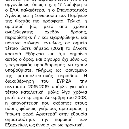
οργανώσεις, όπως π.χ. η 17 Νοέμβρη κι 
ο ΕΛΑ παλαιότερα, ή ο Επαναστατικός 
Αγώνας και η Συνωμοσία των Πυρήνων 
της Φωτιάς πιο πρόσφατα. Τελικά, η 
αριστερή βία, μετά από χρόνια 
ανεξέλεγκτης σχεδόν δράσης, 
περιορίστηκε ή / και εξαρθρώθηκε, και 
πάντως ατόνησε εντελώς, σε σημείο 
τέτοιο ώστε σήμερα (2021) τα άλλοτε 
κραταιά Εξάρχεια -με ό,τι σημαίνει 
αυτός ο όρος, και σίγουρα όχι μόνο ως 
γεωγραφικός προσδιορισμός- να έχουν 
υποβαθμιστεί πλήρως ως φαινόμενο 
της μεταπολιτευτικής περιόδου. Η 
διακυβέρνηση του ΣΥΡΙΖΑ, την 
πενταετία 2015-2019 υπήρξε για κάτι 
τέτοιο καταλυτική· μόλις λίγα χρόνια 
μετά τον περίφημο Δεκέμβρη του 2008, 
η απογοήτευση που σκόρπισε στους 
πάσης φύσεως γνήσιους αριστερούς η 
“πρώτη φορά Αριστερά” στην εξουσία 
σηματοδότησε την παρακμή των 
Εξαρχείων, ως έννοια και ως πρακτική. 