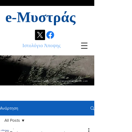
e-Μυστράς
Ιστολόγιο Άποψης
Contact info:
ikonandassociates@gmail.com
Ανάρτηση
All Posts
.