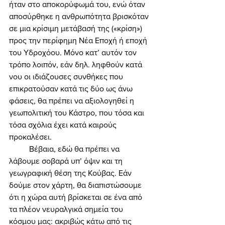
ήταν στο αποκορύφωμά του, ενώ όταν 
αποσύρθηκε η ανθρωπότητα βρισκόταν 
σε μια κρίσιμη μετάβασή της («κρίση») 
προς την περίφημη Νέα Εποχή ή εποχή 
του Υδροχόου. Μόνο κατ’ αυτόν τον 
τρόπο λοιπόν, εάν δηλ. ληφθούν κατά 
νου οι ιδιάζουσες συνθήκες που 
επικρατούσαν κατά τις δύο ως άνω 
φάσεις, θα πρέπει να αξιολογηθεί η 
γεωπολιτική του Κάστρο, που τόσα και 
τόσα σχόλια έχει κατά καιρούς 
προκαλέσει. 
	Βέβαια, εδώ θα πρέπει να 
λάβουμε σοβαρά υπ’ όψιν και τη 
γεωγραφική θέση της Κούβας. Εάν 
δούμε στον χάρτη, θα διαπιστώσουμε 
ότι η χώρα αυτή βρίσκεται σε ένα από 
τα πλέον νευραλγικά σημεία του 
κόσμου μας: ακριβώς κάτω από τις 