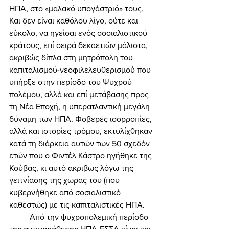
ΗΠΑ, στο «μαλακό υπογάστριό» τους. 
Και δεν είναι καθόλου λίγο, ούτε και 
εύκολο, να ηγείσαι ενός σοσιαλιστικού 
κράτους, επί σειρά δεκαετιών μάλιστα, 
ακριβώς δίπλα στη μητρόπολη του 
καπιταλισμού-νεοφιλελευθερισμού που 
υπήρξε στην περίοδο του Ψυχρού 
πολέμου, αλλά και επί μετάβασης προς 
τη Νέα Εποχή, η υπερατλαντική μεγάλη 
δύναμη των ΗΠΑ. Φοβερές ισορροπίες, 
αλλά και ιστορίες τρόμου, εκτυλίχθηκαν 
κατά τη διάρκεια αυτών των 50 σχεδόν 
ετών που ο Φιντέλ Κάστρο ηγήθηκε της 
Κούβας, κι αυτό ακριβώς λόγω της 
γειτνίασης της χώρας του (που 
κυβερνήθηκε από σοσιαλιστικό 
καθεστώς) με τις καπιταλιστικές ΗΠΑ. 
	Από την ψυχροπολεμική περίοδο 