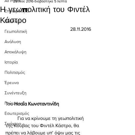
All Posts
28 Νοε 2016
διαβάστηκε 5 λεπτά
Η γεωπολιτική του Φιντέλ
Επικαιρότητα
Κάστρο
Πολιτική
28.11.2016
Γεωπολιτική
Ανάλυση
Αποκάλυψη
Ιστορία
Πολιτισμός
Έρευνα
Συνέντευξη
Γνώμη
Του 
Ησαΐα Κωνσταντινίδη 
Εσωτερισμός
	Για να κρίνουμε τη γεωπολιτική 
Σκιάχτρο
της Κούβας του Φιντέλ Κάστρο, θα 
πρέπει να λάβουμε υπ’ όψιν μας τις 