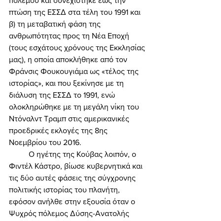
πολέμου και συνεχίστηκε έως την 
πτώση της ΕΣΣΔ στα τέλη του 1991 και 
β) τη μεταβατική φάση της 
ανθρωπότητας προς τη Νέα Εποχή 
(τους εσχάτους χρόνους της Εκκλησίας 
μας), η οποία αποκλήθηκε από τον 
Φράνσις Φουκουγιάμα ως «τέλος της 
ιστορίας», και που ξεκίνησε με τη 
διάλυση της ΕΣΣΔ το 1991, ενώ 
ολοκληρώθηκε με τη μεγάλη νίκη του 
Ντόναλντ Τραμπ στις αμερικανικές 
προεδρικές εκλογές της 8ης 
Νοεμβρίου του 2016. 
	Ο ηγέτης της Κούβας λοιπόν, ο 
Φιντέλ Κάστρο, βίωσε κυβερνητικά και 
τις δύο αυτές φάσεις της σύγχρονης 
πολιτικής ιστορίας του πλανήτη, 
εφόσον ανήλθε στην εξουσία όταν ο 
Ψυχρός πόλεμος Δύσης-Ανατολής 