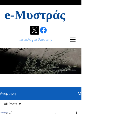
e-Μυστράς
Ιστολόγιο Άποψης
Contact info:
ikonandassociates@gmail.com
Ανάρτηση
All Posts
.