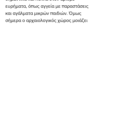
ευρήματα, όπως αγγεία με παραστάσεις 
και αγάλματα μικρών παιδιών. Όμως 
σήμερα ο αρχαιολογικός χώρος μοιάζει 
μάλλον εγκαταλελειμμένος και φαίνεται 
να έχει παραδοθεί στο έλεος των 
καιρικών φαινομένων. Π.χ. αρκεί μία 
δυνατή βροχή, για να τον μετατρέψει 
σε λίμνη! Επιβάλλεται, συνεπώς, οι 
αρμόδιοι φορείς να επέμβουν για τη 
φροντίδα και αποκατάσταση ενός τόσο 
σπουδαίου αρχαιολογικού μνημείου. 
Πολιτισμός