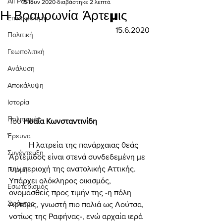
All Posts
15 Ιουν 2020
διαβάστηκε 2 λεπτά
Η Βραυρωνία Άρτεμις
Επικαιρότητα
15.6.2020
Πολιτική
Γεωπολιτική
Ανάλυση
Αποκάλυψη
Ιστορία
Πολιτισμός
Του 
Ησαΐα Κωνσταντινίδη
Έρευνα
	Η λατρεία της πανάρχαιας θεάς 
Συνέντευξη
Αρτέμιδος είναι στενά συνδεδεμένη με 
την περιοχή της ανατολικής Αττικής. 
Γνώμη
Υπάρχει ολόκληρος οικισμός, 
Εσωτερισμός
ονομασθείς προς τιμήν της -η πόλη 
Σκιάχτρο
Άρτεμις, γνωστή πιο παλιά ως Λούτσα, 
νοτίως της Ραφήνας-, ενώ αρχαία ιερά 