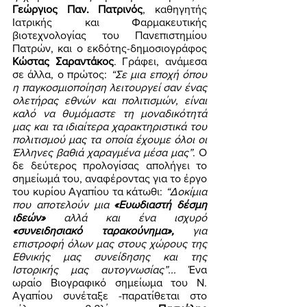
Γεώργιος Παν. Πατρινός
, καθηγητής 
Ιατρικής και Φαρμακευτικής 
βιοτεχνολογίας του Πανεπιστημίου 
Πατρών, και ο εκδότης-δημοσιογράφος 
Κώστας Σαραντάκος
. Γράφει, ανάμεσα 
σε άλλα, ο πρώτος: 
“Σε μια εποχή όπου 
η παγκοσμιοποίηση λειτουργεί σαν ένας 
ολετήρας εθνών και πολιτισμών, είναι 
καλό να θυμόμαστε τη μοναδικότητά 
μας και τα ιδιαίτερα χαρακτηριστικά του 
πολιτισμού μας τα οποία έχουμε όλοι οι 
Έλληνες βαθιά χαραγμένα μέσα μας”
. Ο 
δε δεύτερος προλογίσας απολήγει το 
σημείωμά του, αναφέροντας για το έργο 
του κυρίου Αγαπίου τα κάτωθι: 
“Δοκίμια 
που αποτελούν μια 
«Ευωδιαστή δέσμη 
ιδεών»
 αλλά και ένα ισχυρό 
«συνειδησιακό ταρακούνημα»,
 για 
επιστροφή όλων μας στους χώρους της 
Εθνικής μας συνείδησης και της 
Ιστορικής μας αυτογνωσίας”...
 Ένα 
ωραίο Βιογραφικό σημείωμα του Ν. 
Αγαπίου συνέταξε -παρατίθεται στο 