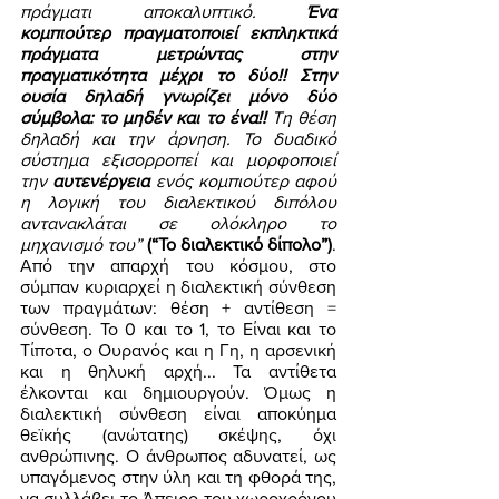
πράγματι αποκαλυπτικό. 
Ένα 
κομπιούτερ πραγματοποιεί εκπληκτικά 
πράγματα μετρώντας στην 
πραγματικότητα μέχρι το δύο!! Στην 
ουσία δηλαδή γνωρίζει μόνο δύο 
σύμβολα: το μηδέν και το ένα!! 
Τη θέση 
δηλαδή και την άρνηση. Το δυαδικό 
σύστημα εξισορροπεί και μορφοποιεί 
την 
αυτενέργεια 
ενός κομπιούτερ αφού 
η λογική του διαλεκτικού διπόλου 
αντανακλάται σε ολόκληρο το 
μηχανισμό του”
(“Το διαλεκτικό δίπολο”)
. 
Από την απαρχή του κόσμου, στο 
σύμπαν κυριαρχεί η διαλεκτική σύνθεση 
των πραγμάτων: θέση + αντίθεση = 
σύνθεση. Το 0 και το 1, το Είναι και το 
Τίποτα, ο Ουρανός και η Γη, η αρσενική 
και η θηλυκή αρχή... Τα αντίθετα 
έλκονται και δημιουργούν. Όμως η 
διαλεκτική σύνθεση είναι αποκύημα 
θεϊκής (ανώτατης) σκέψης, όχι 
ανθρώπινης. Ο άνθρωπος αδυνατεί, ως 
υπαγόμενος στην ύλη και τη φθορά της, 
να συλλάβει το Άπειρο του χωροχρόνου 