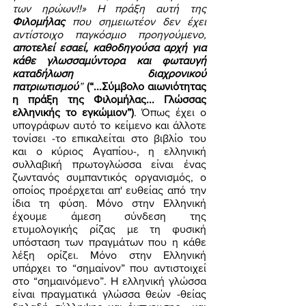
των ηρώων!!» Η πράξη αυτή της 
Φιλομήλας
 που σημειωτέον δεν έχει 
αντίστοιχο παγκόσμιο προηγούμενο, 
αποτελεί εσαεί, καθοδηγούσα αρχή για 
κάθε γλωσσαμύντορα και φωταυγή 
καταδήλωση διαχρονικού 
πατριωτισμού
” 
(“...Σύμβολο αιωνιότητας 
η πράξη της Φιλομήλας... Γλώσσας 
ελληνικής το εγκώμιον”)
. Όπως έχει ο 
υπογράφων αυτό το κείμενο και άλλοτε 
τονίσει -το επικαλείται στο βιβλίο του 
και ο κύριος Αγαπίου-, η ελληνική 
συλλαβική πρωτογλώσσα είναι ένας 
ζωντανός συμπαντικός οργανισμός, ο 
οποίος προέρχεται απ' ευθείας από την 
ίδια τη φύση. Μόνο στην Ελληνική 
έχουμε άμεση σύνδεση της 
ετυμολογικής ρίζας με τη φυσική 
υπόσταση των πραγμάτων που η κάθε 
λέξη ορίζει. Μόνο στην Ελληνική 
υπάρχει το “σημαίνον” που αντιστοιχεί 
στο “σημαινόμενο”. Η ελληνική γλώσσα 
είναι πραγματικά γλώσσα θεών -θείας 