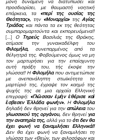
μόνη δυνάμενη να διατυπώσει και 
προσδιορίσει, με θαυμαστή νοητική 
επάρκεια, τα 
«περί της ουσίας της 
Θεότητας», 
την
 «Μοναρχία» 
της 
Αγίας 
Τριάδας 
και πάντα τα εκ της θεότητας 
συμπαρομαρτούντα και εκπορευόμενα!! 
[...] 
Ο 
Τηρεύς 
Βασιλιάς της Θράκης, 
ατίμασε την γυναικαδέλφη του 
Φιλομήλα, 
συνεπαρμένος από τα 
θέλγητρά της. Φοβούμενος όμως να μη 
τον μαρτυρήσει για την επαίσχυντη 
αυτή πράξη του, τής έκοψε την 
γλώσσα!! Η 
Φιλομήλα
 που αντιμετώπισε 
με ανεπανάληπτη στωϊκότητα το 
μαρτύριό της, έγραψε τον καημό της 
ψυχής της σε μια αρχαία Ελληνική 
επιγραφή: 
«Γλῶσσαν ἐμὴν ἐθέρισε καὶ 
ἔσβεσεν Ἑλλάδα φωνὴν». 
Η 
Φιλομήλα 
δηλαδή δεν θρηνεί για την 
απώλεια 
του 
γλωσσικού της οργάνου, 
δεν θρηνεί 
για 
την αναπηρία της, 
αλλά για το 
ότι δεν θα 
έχει φωνή να ξαναμιλήσει Ελληνικά!! 
Δεν θα έχει φωνή να ξαναμιλήσει τη 
γλώσσα των «Θεών, των φιλοσόφων και 