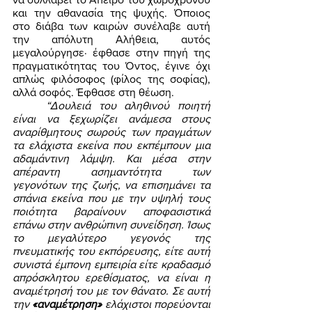
και την αθανασία της ψυχής. Όποιος 
στο διάβα των καιρών συνέλαβε αυτή 
την απόλυτη Αλήθεια, αυτός 
μεγαλούργησε· έφθασε στην πηγή της 
πραγματικότητας του Όντος, έγινε όχι 
απλώς φιλόσοφος (φίλος της σοφίας), 
αλλά σοφός. Έφθασε στη θέωση. 
“Δουλειά του αληθινού ποιητή 
είναι να ξεχωρίζει ανάμεσα στους 
αναρίθμητους σωρούς των πραγμάτων 
τα ελάχιστα εκείνα που εκπέμπουν μια 
αδαμάντινη λάμψη. Και μέσα στην 
απέραντη ασημαντότητα των 
γεγονότων της ζωής, να επισημάνει τα 
σπάνια εκείνα που με την υψηλή τους 
ποιότητα βαραίνουν αποφασιστικά 
επάνω στην ανθρώπινη συνείδηση. Ίσως 
το μεγαλύτερο γεγονός της 
πνευματικής του εκπόρευσης, είτε αυτή 
συνιστά έμπονη εμπειρία είτε κραδασμό 
απρόσκλητου ερεθίσματος, να είναι η 
αναμέτρησή του με τον θάνατο. Σε αυτή 
την 
«αναμέτρηση»
 ελάχιστοι πορεύονται 