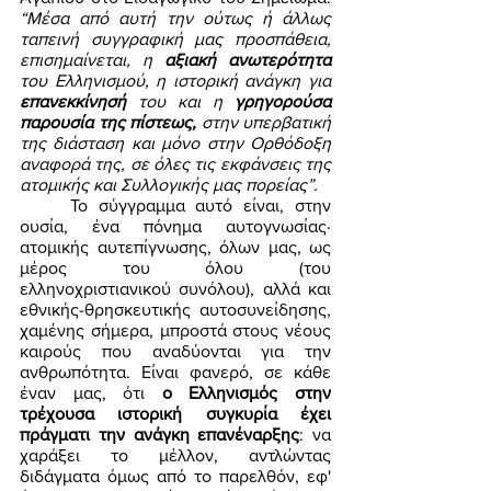
“Μέσα από αυτή την ούτως ή άλλως 
ταπεινή συγγραφική μας προσπάθεια, 
επισημαίνεται, η 
αξιακή ανωτερότητα 
του Ελληνισμού, η ιστορική ανάγκη για 
επανεκκίνησή 
του και η 
γρηγορούσα 
παρουσία της πίστεως, 
στην υπερβατική 
της διάσταση και μόνο στην Ορθόδοξη 
αναφορά της, σε όλες τις εκφάνσεις της 
ατομικής και Συλλογικής μας πορείας”.
	Το σύγγραμμα αυτό είναι, στην 
ουσία, ένα πόνημα αυτογνωσίας· 
ατομικής αυτεπίγνωσης, όλων μας, ως 
μέρος του όλου (του 
ελληνοχριστιανικού συνόλου), αλλά και 
εθνικής-θρησκευτικής αυτοσυνείδησης, 
χαμένης σήμερα, μπροστά στους νέους 
καιρούς που αναδύονται για την 
ανθρωπότητα. Είναι φανερό, σε κάθε 
έναν μας, ότι 
ο Ελληνισμός στην 
τρέχουσα ιστορική συγκυρία έχει 
πράγματι την ανάγκη επανέναρξης
: να 
χαράξει το μέλλον, αντλώντας 
διδάγματα όμως από το παρελθόν, εφ' 