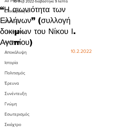
All Posts
10 Φεβ 2022
διαβάστηκε 9 λεπτά
“Η αιωνιότητα των
Επικαιρότητα
Ελλήνων” (συλλογή
Πολιτική
δοκιμίων του Νίκου Ι.
Γεωπολιτική
Αγαπίου)
Ανάλυση
10.2.2022
Αποκάλυψη
Ιστορία
Πολιτισμός
Έρευνα
Συνέντευξη
Γνώμη
Εσωτερισμός
Σκιάχτρο