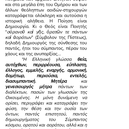
και στα μεγάλα έπη του Ομήρου και των 
άλλων θεόληπτων αοιδών-στιχουργών 
καταγράφεται ολόκληρη και αυτούσια η 
ιστορική αλήθεια. Η Ποίηση είναι 
Δημιουργία. Κι ο Θεός είναι Ποιητής 
“
οὐρανοῦ καὶ γῆς, ὁρατῶν τε πάντων 
καὶ ἀοράτων
” (Σύμβολον της Πίστεως), 
δηλαδή Δημιουργός της σύνθεσης του 
παντός, ήτοι του σύμπαντος, πέραν του 
χάους και της ανυπαρξίας... 
“Η Ελληνική γλώσσα 
θεία, 
αυτόχθων, περιρρέουσα, εύπλαστη, 
έλλογος, εμμελής, εναργής, αρμονική, 
δομήτωρ, περιούσια, εντελής, 
διασυμπαντική. Μητέρα 
και 
γενεσιουργός μήτρα 
πάντων των 
διαλέκτων, πασών των γλωσσών της 
Οικουμένης. Η μόνη δυνάμενη να 
ορίσει, περιγράψει και καταγράψει την 
φύση, την θέση και την ουσία των 
όντων, παντός επιστητού, παντός 
δημιουργήματος του Σύμπαντος 
κόσμου, ορατού και αοράτου, αλλά και η 