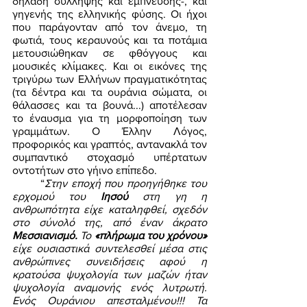
δηλαδή σύλληψης και έμπνευσης-, και 
γηγενής της ελληνικής φύσης. Οι ήχοι 
που παράγονταν από τον άνεμο, τη 
φωτιά, τους κεραυνούς και τα ποτάμια 
μετουσιώθηκαν σε φθόγγους και 
μουσικές κλίμακες. Και οι εικόνες της 
τριγύρω των Ελλήνων πραγματικότητας 
(τα δέντρα και τα ουράνια σώματα, οι 
θάλασσες και τα βουνά...) αποτέλεσαν 
το έναυσμα για τη μορφοποίηση των 
γραμμάτων. Ο Έλλην Λόγος, 
προφορικός και γραπτός, αντανακλά τον 
συμπαντικό στοχασμό υπέρτατων 
οντοτήτων στο γήινο επίπεδο. 
	“
Στην εποχή που προηγήθηκε του 
ερχομού του 
Ιησού 
στη γη η 
ανθρωπότητα είχε καταληφθεί, σχεδόν 
στο σύνολό της, από έναν άκρατο 
Μεσσιανισμό. 
Το 
«πλήρωμα του χρόνου» 
είχε ουσιαστικά συντελεσθεί μέσα στις 
ανθρώπινες συνειδήσεις αφού η 
κρατούσα ψυχολογία των μαζών ήταν 
ψυχολογία αναμονής ενός λυτρωτή. 
Ενός Ουράνιου απεσταλμένου!!! Τα 