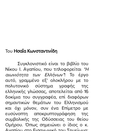
Του 
Ησαΐα Κωνσταντινίδη 
	Συγκλονιστικό είναι το βιβλίο του 
Νίκου Ι. Αγαπίου, που τιτλοφορείται 
“Η 
αιωνιότητα των Ελλήνων”
! Το έργο 
αυτό, γραμμένο εξ' ολοκλήρου με το 
πολυτονικό σύστημα γραφής της 
ελληνικής γλώσσας, αποτελείται από 16 
δοκίμια του συγγραφέα, επί διαφόρων 
σημαντικών θεμάτων του Ελληνισμού 
και όχι μόνον, συν ένα Επίμετρο με 
ευσύνοπτη αποκρυπτογράφηση της 
συμβολικής της Οδύσσειας του θείου 
Ομήρου. Όπως σημειώνει ο ίδιος ο κ. 
Αγαπίου στο Εισαγωγικό του Σημείωμα: 