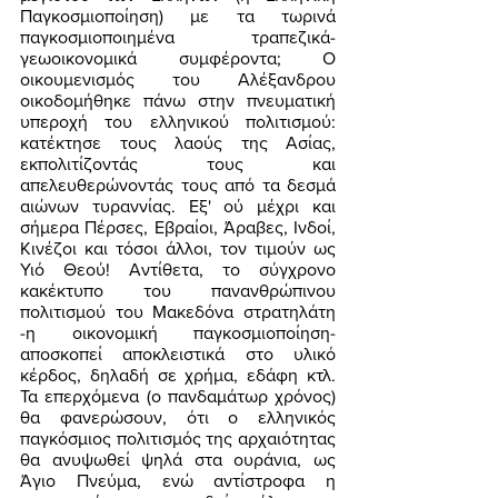
Παγκοσμιοποίηση) με τα τωρινά 
παγκοσμιοποιημένα τραπεζικά-
γεωοικονομικά συμφέροντα; Ο 
οικουμενισμός του Αλέξανδρου 
οικοδομήθηκε πάνω στην πνευματική 
υπεροχή του ελληνικού πολιτισμού: 
κατέκτησε τους λαούς της Ασίας, 
εκπολιτίζοντάς τους και 
απελευθερώνοντάς τους από τα δεσμά 
αιώνων τυραννίας. Εξ' ού μέχρι και 
σήμερα Πέρσες, Εβραίοι, Άραβες, Ινδοί, 
Κινέζοι και τόσοι άλλοι, τον τιμούν ως 
Υιό Θεού! Αντίθετα, το σύγχρονο 
κακέκτυπο του πανανθρώπινου 
πολιτισμού του Μακεδόνα στρατηλάτη 
-η οικονομική παγκοσμιοποίηση- 
αποσκοπεί αποκλειστικά στο υλικό 
κέρδος, δηλαδή σε χρήμα, εδάφη κτλ. 
Τα επερχόμενα (ο πανδαμάτωρ χρόνος) 
θα φανερώσουν, ότι ο ελληνικός 
παγκόσμιος πολιτισμός της αρχαιότητας 
θα ανυψωθεί ψηλά στα ουράνια, ως 
Άγιο Πνεύμα, ενώ αντίστροφα η 