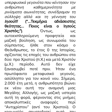
υπερφυσικά γεγονότα που κέντησαν την 
ανθρώπινη καθημερινότητα με 
ρινίσματα αιωνιότητας, συνέδραμαν τη 
σύλληψη αλλά και τη γέννηση του 
Ιησού!!! 
(“...Τεκμήρια αδιάσειστης 
θεότητας... Ποιος είναι ο Ιησούς 
Χριστός;”)
. Όντως, ως 
αυτοεκπληρούμενη προφητεία και 
μαζική βούληση, ως συνωμοσία του 
σύμπαντος, ήλθε στον κόσμο ο 
Θεάνθρωπος, το έτος 0 της Ιστορίας, 
σχίζοντας τις εποχές του ανθρώπου στα 
δύο: προ Χριστού (π.Χ.) και μετά Χριστόν 
(μ.Χ.) περίοδο. Αυτό δεν είχε 
ξανασυμβεί ποτέ πριν. Ήταν ένα 
πρωτόφαντο μεταφυσικό γεγονός, 
ασύλληπτο για τον κοινό νου. Σήμερα, 
2.000 έτη μετά, η ανθρωπότητα βιώνει 
εκ νέου αυτή την αναμονή μιας 
Μεγάλης Αλλαγής, ως μαζική υστερία 
αυτή τη φορά, φέρνοντας στις μνήμες 
αποκαλυπτικές αναφορές περί 
“Αντιχρίστου” (αντί του Χριστού). Ο 
κορωνοϊός σηματοδοτεί αυτή την 