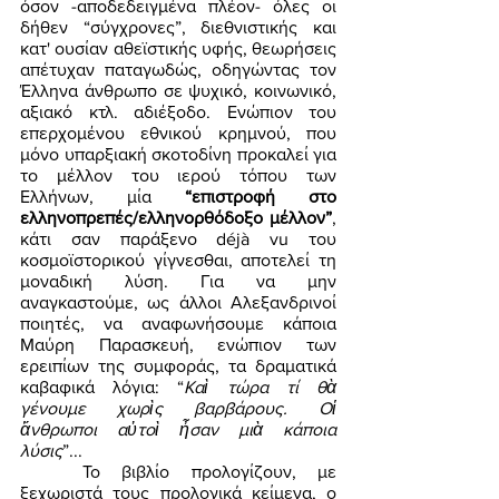
όσον -αποδεδειγμένα πλέον- όλες οι 
δήθεν “σύγχρονες”, διεθνιστικής και 
κατ' ουσίαν αθεϊστικής υφής, θεωρήσεις 
απέτυχαν παταγωδώς, οδηγώντας τον 
Έλληνα άνθρωπο σε ψυχικό, κοινωνικό, 
αξιακό κτλ. αδιέξοδο. Ενώπιον του 
επερχομένου εθνικού κρημνού, που 
μόνο υπαρξιακή σκοτοδίνη προκαλεί για 
το μέλλον του ιερού τόπου των 
Ελλήνων, μία 
“επιστροφή στο 
ελληνοπρεπές/ελληνορθόδοξο μέλλον”
, 
κάτι σαν παράξενο déjà vu του 
κοσμοϊστορικού γίγνεσθαι, αποτελεί τη 
μοναδική λύση. Για να μην 
αναγκαστούμε, ως άλλοι Αλεξανδρινοί 
ποιητές, να αναφωνήσουμε κάποια 
Μαύρη Παρασκευή, ενώπιον των 
ερειπίων της συμφοράς, τα δραματικά 
καβαφικά λόγια: “
Καὶ τώρα τί θὰ 
γένουμε χωρὶς βαρβάρους. Οἱ 
ἄνθρωποι αὐτοὶ ἦσαν μιὰ κάποια 
λύσις
”... 
	Το βιβλίο προλογίζουν, με 
ξεχωριστά τους προλογικά κείμενα, ο 