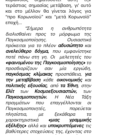
τεράστιας σημασίας μετάβαση, γι' αυτό 
και στο μέλλον θα γίνεται λόγος για 
“προ Κορωνοϊού” και “μετά Κορωνοϊό” 
εποχή... 
“Σήμερα η ανθρωπότητα 
διολισθαίνει προς το μόρφωμα της 
Παγκοσμιοποίησης. Ουσιαστικά 
πρόκειται για το πλέον 
αδυσώπητο 
και 
ανελεύθερο δόγμα, 
που εμφανίστηκε 
ποτέ πάνω στη γη. Οι  μελετητές του 
«φαινομένου της Παγκοσμιοποίησης»
 το 
προσδιορίζουν σαν μία εργώδη, 
παγκόσμιας κλίμακας 
προσπάθεια, 
για 
την μεταβίβαση 
κάθε 
οικονομικής 
και 
πολιτικής εξουσίας
, από 
τα Έθνη
, στην 
Ελίτ 
των 
Κοσμοεξουσιαστών, 
των 
Παγκοσμιοποιητών. 
Η Νέα Τάξη 
πραγμάτων που επαγγέλλονται οι 
Παγκοσμιοποιητές, πορεύεται 
πλησίστια, με ξεκάθαρα τα 
χαρακτηριστικά 
«μιας γραμμικής 
εξέλιξης»
 αλλά και 
υποκρυπτόμενες 
τις 
βαθύτερες στοχεύσεις της, έχοντας στο 