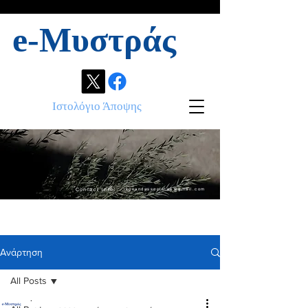
e-Μυστράς
Ιστολόγιο Άποψης
Contact info:
ikonandassociates@gmail.com
Ανάρτηση
All Posts
.