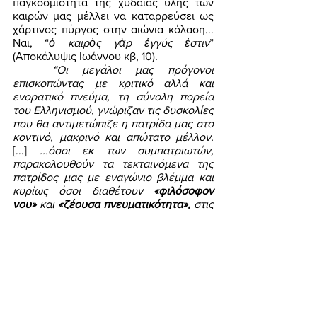
παγκοσμιότητα της χυδαίας ύλης των 
καιρών μας μέλλει να καταρρεύσει ως 
χάρτινος πύργος στην αιώνια κόλαση... 
Ναι, “
ὁ καιρὸς γὰρ ἐγγύς ἐστιν
” 
(Αποκάλυψις Ιωάννου κβ, 10). 
“Οι μεγάλοι μας πρόγονοι 
επισκοπώντας με κριτικό αλλά και 
ενορατικό πνεύμα, τη σύνολη πορεία 
του Ελληνισμού, γνώριζαν τις δυσκολίες 
που θα αντιμετώπιζε η πατρίδα μας στο 
κοντινό, μακρινό και απώτατο μέλλον. 
[...] 
...όσοι εκ των συμπατριωτών, 
παρακολουθούν τα τεκταινόμενα της 
πατρίδος μας με εναγώνιο βλέμμα και 
κυρίως όσοι διαθέτουν 
«φιλόσοφον 
νου»
 και 
«ζέουσα πνευματικότητα»,
 στις 
σημερινές δύσκολες στιγμές της 
ελληνικής πραγματικότητας 
[...] 
επικεντρώνονται 
στον ΟΜΗΡΟ και 
συγκεκριμένα στο ΕΠΟΣ της 
«ΟΔΥΣΣΕΙΑΣ». Η σχέση του τότε και του 
σήμερα, η «πανομοιότυπη» 
συμπεριφορά ΜΝΗΣΤΗΡΩΝ και 
ΤΡΟΪΚΑΝΩΝ, ΜΝΗΣΤΗΡΩΝ και 