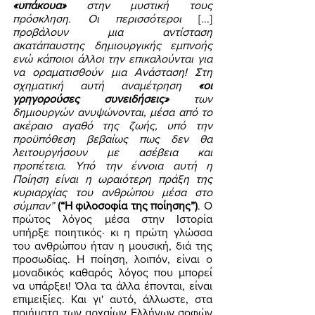
«υπάκουα»
 στην μυστική τους 
πρόσκληση. Οι περισσότεροι 
[...] 
προβάλουν μια αντίσταση 
ακατάπαυστης δημιουργικής εμπνοής 
ενώ κάποιοι άλλοι την επικαλούνται για 
να οραματισθούν μια Ανάσταση! Στη 
σχηματική αυτή αναμέτρηση 
«οι 
γρηγορούσες συνειδήσεις»
 των 
δημιουργών ανυψώνονται, μέσα από το 
ακέραιο αγαθό της ζωής, υπό την 
προϋπόθεση βεβαίως πως δεν θα 
λειτουργήσουν με ασέβεια και 
προπέτεια. Υπό την έννοια αυτή η 
Ποίηση είναι η ωραιότερη πράξη της 
κυριαρχίας του ανθρώπου μέσα στο 
σύμπαν”
(“Η φιλοσοφία της ποίησης”)
. Ο 
πρώτος λόγος μέσα στην Ιστορία 
υπήρξε ποιητικός· κι η πρώτη γλώσσα 
του ανθρώπου ήταν η μουσική, διά της 
προσωδίας. Η ποίηση, λοιπόν, είναι ο 
μοναδικός καθαρός λόγος που μπορεί 
να υπάρξει! Όλα τα άλλα έπονται, είναι 
επιμειξίες. Και γι' αυτό, άλλωστε, στα 
ποιήματα των αρχαίων Ελλήνων σοφών 