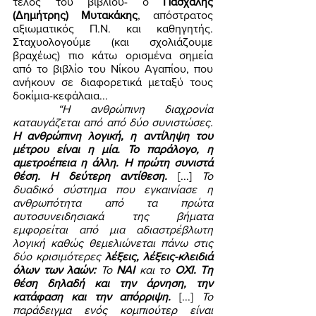
τέλος του βιβλίου- ο 
Πασχάλης 
(Δημήτρης) Μυτακάκης
, απόστρατος 
αξιωματικός Π.Ν. και καθηγητής. 
Σταχυολογούμε (και σχολιάζουμε 
βραχέως) πιο κάτω ορισμένα σημεία 
από το βιβλίο του Νίκου Αγαπίου, που 
ανήκουν σε διαφορετικά μεταξύ τους 
δοκίμια-κεφάλαια... 
“Η ανθρώπινη διαχρονία 
καταυγάζεται από από δύο συνιστώσες. 
Η ανθρώπινη λογική, η αντίληψη του 
μέτρου είναι η μία. Το παράλογο, η 
αμετροέπεια η άλλη. Η πρώτη συνιστά 
θέση. Η δεύτερη αντίθεση. 
[...] 
Το 
δυαδικό σύστημα που εγκαινίασε η 
ανθρωπότητα από τα πρώτα 
αυτοσυνειδησιακά της βήματα 
εμφορείται από μια αδιαστρέβλωτη 
λογική καθώς θεμελιώνεται πάνω στις 
δύο κρισιμότερες 
λέξεις, λέξεις-κλειδιά 
όλων των λαών: 
Το 
ΝΑΙ 
και το 
ΟΧΙ. Τη 
θέση δηλαδή και την άρνηση, την 
κατάφαση και την απόρριψη. 
[...] 
Το 
παράδειγμα ενός κομπιούτερ είναι 