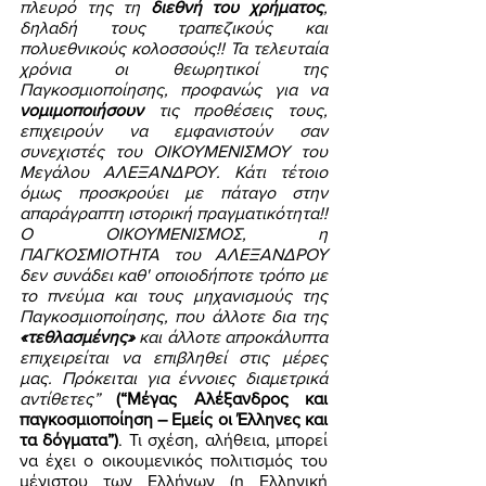
πλευρό της τη 
διεθνή του χρήματος
, 
δηλαδή τους τραπεζικούς και 
πολυεθνικούς κολοσσούς!! Τα τελευταία 
χρόνια οι θεωρητικοί της 
Παγκοσμιοποίησης, προφανώς για να 
νομιμοποιήσουν 
τις προθέσεις τους, 
επιχειρούν να εμφανιστούν σαν 
συνεχιστές του ΟΙΚΟΥΜΕΝΙΣΜΟΥ του 
Μεγάλου ΑΛΕΞΑΝΔΡΟΥ. Κάτι τέτοιο 
όμως προσκρούει με πάταγο στην 
απαράγραπτη ιστορική πραγματικότητα!! 
Ο ΟΙΚΟΥΜΕΝΙΣΜΟΣ, η 
ΠΑΓΚΟΣΜΙΟΤΗΤΑ του ΑΛΕΞΑΝΔΡΟΥ 
δεν συνάδει καθ' οποιοδήποτε τρόπο με 
το πνεύμα και τους μηχανισμούς της 
Παγκοσμιοποίησης, που άλλοτε δια της 
«τεθλασμένης» 
και άλλοτε απροκάλυπτα 
επιχειρείται να επιβληθεί στις μέρες 
μας. Πρόκειται για έννοιες διαμετρικά 
αντίθετες”
(“Μέγας Αλέξανδρος και 
παγκοσμιοποίηση – Εμείς οι Έλληνες και 
τα δόγματα”)
. Τι σχέση, αλήθεια, μπορεί 
να έχει ο οικουμενικός πολιτισμός του 
μέγιστου των Ελλήνων (η Ελληνική 