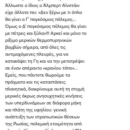
Άλλωστε ο ίδιος ο Άλμπερτ Αϊνστάιν 
είχε άλλοτε πει: «Δεν ξέρω με τι όπλα 
θα γίνει ο Γ΄ παγκόσμιος πόλεμος... 
Όμως ο Δ΄ παγκόσμιος πόλεμος θα γίνει 
με πέτρες και ξύλα»!!! Αρκεί και μόνο το 
ρίξιμο μερικών θερμοπυρηνικών 
βομβών σήμερα, από όλες τις 
αντιμαχόμενες πλευρές, για να 
κατακάψει τη Γη και να την μετατρέψει 
σε έναν απέραντο «κρανίου τόπο»... 
Εμείς, που πάντοτε θωρούμε τα 
πράγματα και τις καταστάσεις 
πλανητικά, διακρίνουμε αυτή τη στιγμή 
μερικές άκρως ανησυχητικές κινήσεις 
των υπερδυνάμεων σε διάφορα μήκη 
και πλάτη της υφηλίου: γενική 
ανάπτυξη των στρατιωτικών θέσεων 
της Ρωσίας, πολεμική ετοιμότητα από 