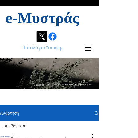
e-Μυστράς
Ιστολόγιο Άποψης
Contact info:
ikonandassociates@gmail.com
Ανάρτηση
All Posts
.