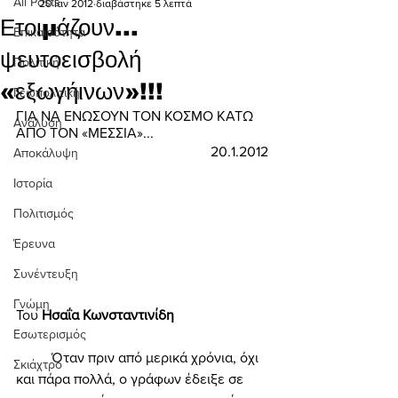
All Posts
20 Ιαν 2012
διαβάστηκε 5 λεπτά
Ετοιμάζουν...
Επικαιρότητα
ψευτοεισβολή
Πολιτική
«εξωγήινων»!!!
Γεωπολιτική
ΓΙΑ ΝΑ ΕΝΩΣΟΥΝ ΤΟΝ ΚΟΣΜΟ ΚΑΤΩ 
Ανάλυση
ΑΠΟ ΤΟΝ «ΜΕΣΣΙΑ»... 
20.1.2012
Αποκάλυψη
Ιστορία
Πολιτισμός
Έρευνα
Συνέντευξη
Γνώμη
Του 
Ησαΐα Κωνσταντινίδη 
Εσωτερισμός
	Όταν πριν από μερικά χρόνια, όχι 
Σκιάχτρο
και πάρα πολλά, ο γράφων έδειξε σε 