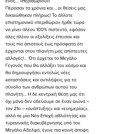
ενός... «περιθωρίου»! 
Πέρασαν τα χρόνια και... οι θέσεις μας 
δικαιώθηκαν πλήρως! Το άλλοτε 
επιστημονικό «περιθώριο» ήρθε τώρα 
να γίνει πλέον 100% πιστευτό, εφόσον 
όλες πλέον οι εξελίξεις έπεισαν και 
τους πιο άπιστους έως πρόσφατα ότι 
έρχονται στον πλανήτη μας απίστευτες 
αλλαγές!... Ότι έρχεται το Μεγάλο 
Γεγονός που θα αλλάξει τον κόσμο και 
θα δημιουργήσει εντελώς νέες 
καταστάσεις και αντιλήψεις για το 
σύνολο των ανθρώπων αυτού του 
πλανήτη... Η δε κεντρική θέση μας ότι 
όχι μόνο δεν οδεύουμε σε έναν αιώνα – 
τον 21ο – «ανάπτυξης» και «ευημερίας», 
αλλά σε μία Νέα Εποχή αθλιότητας και 
τυραννικής διακυβέρνησης υπό τον 
Μεγάλο Αδελφό, έγινε πια κοινή άποψη 