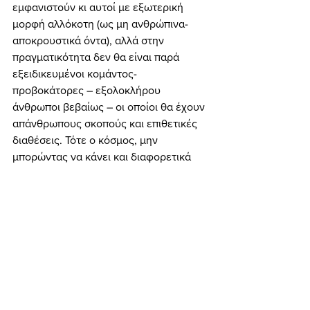
εμφανιστούν κι αυτοί με εξωτερική 
μορφή αλλόκοτη (ως μη ανθρώπινα-
αποκρουστικά όντα), αλλά στην 
πραγματικότητα δεν θα είναι παρά 
εξειδικευμένοι κομάντος-
προβοκάτορες – εξολοκλήρου 
άνθρωποι βεβαίως – οι οποίοι θα έχουν 
απάνθρωπους σκοπούς και επιθετικές 
διαθέσεις. Τότε ο κόσμος, μην 
μπορώντας να κάνει και διαφορετικά 
(αφού ο πόνος που θα σκορπίσουν οι 
«εξωγήινοι» θα είναι ανείπωτος...), θα 
αναγκαστεί να ενωθεί – να γίνει ΕΝΑ, 
και αυτό βεβαίως «κάτι» μας θυμίζει, 
ε;... – και να αποδεχτεί ως «σωτήρα» 
του το σατανικό εκείνο άτομο, που θα 
τον «λυτρώσει», δήθεν συντρίβοντας 
τους φοβερούς εχθρούς! Και κατόπιν, 
αφού όλος ο κόσμος τον προσκυνήσει 