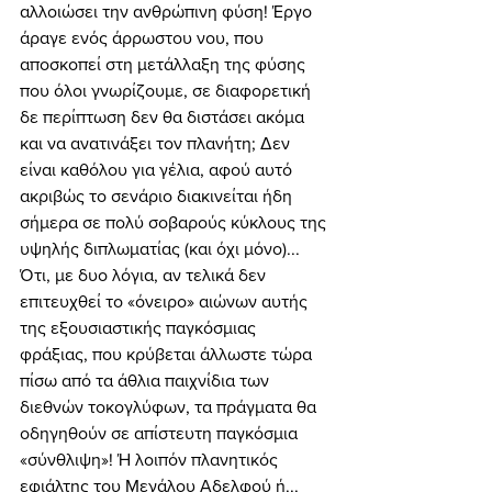
αλλοιώσει την ανθρώπινη φύση! Έργο 
άραγε ενός άρρωστου νου, που 
αποσκοπεί στη μετάλλαξη της φύσης 
που όλοι γνωρίζουμε, σε διαφορετική 
δε περίπτωση δεν θα διστάσει ακόμα 
και να ανατινάξει τον πλανήτη; Δεν 
είναι καθόλου για γέλια, αφού αυτό 
ακριβώς το σενάριο διακινείται ήδη 
σήμερα σε πολύ σοβαρούς κύκλους της 
υψηλής διπλωματίας (και όχι μόνο)... 
Ότι, με δυο λόγια, αν τελικά δεν 
επιτευχθεί το «όνειρο» αιώνων αυτής 
της εξουσιαστικής παγκόσμιας 
φράξιας, που κρύβεται άλλωστε τώρα 
πίσω από τα άθλια παιχνίδια των 
διεθνών τοκογλύφων, τα πράγματα θα 
οδηγηθούν σε απίστευτη παγκόσμια 
«σύνθλιψη»! Ή λοιπόν πλανητικός 
εφιάλτης του Μεγάλου Αδελφού ή... 