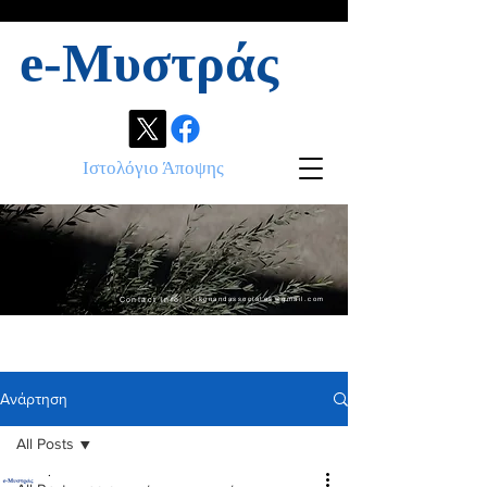
e-Μυστράς
Ιστολόγιο Άποψης
Contact info:
ikonandassociates@gmail.com
Ανάρτηση
All Posts
.