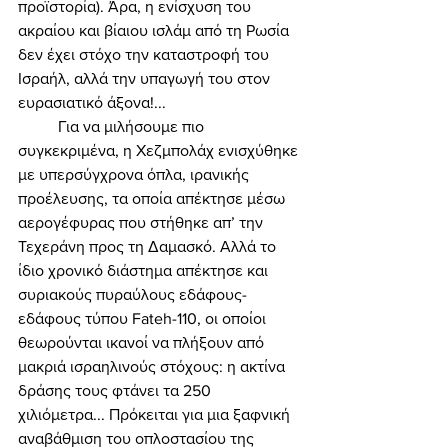
προϊστορία). Άρα, η ενίσχυση του 
ακραίου και βίαιου ισλάμ από τη Ρωσία 
δεν έχει στόχο την καταστροφή του 
Ισραήλ, αλλά την υπαγωγή του στον 
ευρασιατικό άξονα!... 
	Για να μιλήσουμε πιο 
συγκεκριμένα, η Χεζμπολάχ ενισχύθηκε 
με υπερσύγχρονα όπλα, ιρανικής 
προέλευσης, τα οποία απέκτησε μέσω 
αερογέφυρας που στήθηκε απ’ την 
Τεχεράνη προς τη Δαμασκό. Αλλά το 
ίδιο χρονικό διάστημα απέκτησε και 
συριακούς πυραύλους εδάφους-
εδάφους τύπου Fateh-110, οι οποίοι 
θεωρούνται ικανοί να πλήξουν από 
μακριά ισραηλινούς στόχους: η ακτίνα 
δράσης τους φτάνει τα 250 
χιλιόμετρα... Πρόκειται για μια ξαφνική 
αναβάθμιση του οπλοστασίου της 