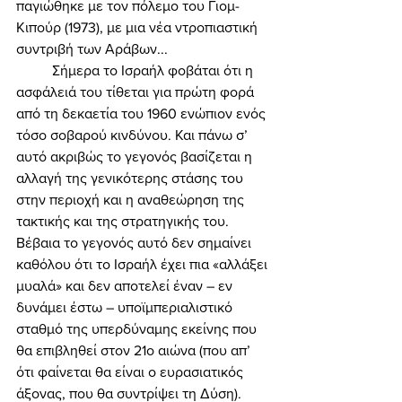
παγιώθηκε με τον πόλεμο του Γιομ-
Κιπούρ (1973), με μια νέα ντροπιαστική 
συντριβή των Αράβων... 
	Σήμερα το Ισραήλ φοβάται ότι η 
ασφάλειά του τίθεται για πρώτη φορά 
από τη δεκαετία του 1960 ενώπιον ενός 
τόσο σοβαρού κινδύνου. Και πάνω σ’ 
αυτό ακριβώς το γεγονός βασίζεται η 
αλλαγή της γενικότερης στάσης του 
στην περιοχή και η αναθεώρηση της 
τακτικής και της στρατηγικής του. 
Βέβαια το γεγονός αυτό δεν σημαίνει 
καθόλου ότι το Ισραήλ έχει πια «αλλάξει 
μυαλά» και δεν αποτελεί έναν – εν 
δυνάμει έστω – υποϊμπεριαλιστικό 
σταθμό της υπερδύναμης εκείνης που 
θα επιβληθεί στον 21ο αιώνα (που απ’ 
ότι φαίνεται θα είναι ο ευρασιατικός 
άξονας, που θα συντρίψει τη Δύση). 