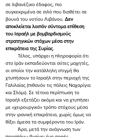
σε λιβανέζικο έδαφος, πιο 
συγκεκριμένα σε σιλό που διαθέτει σε 
βουνά του νοτίου Λιβάνου. 
Δεν 
αποκλείεται λοιπόν σύντομα επίθεση 
του Ισραήλ με βομβαρδισμούς 
στρατηγικών στόχων μέσα στην 
επικράτεια της Συρίας
. 
	Τέλος, υπάρχει η πληροφορία ότι 
στο Ιράν εκπαιδεύονται σιίτες μαχητές, 
οι οποίοι την κατάλληλη στιγμή θα 
χτυπήσουν το Ισραήλ στην περιοχή της 
Γαλιλαίας (πιθανόν τις πόλεις Ναχαρίγια 
και Σλόμι). Σε τέτοια περίπτωση το 
Ισραήλ εξετάζει ακόμα και να χτυπήσει 
με «χειρουργικό» τρόπο στόχους μέσα 
στην ιρανική επικράτεια, χωρίς όμως να 
θίξει άμεσα τα συμφέροντα του Ιράν. 
	Άρα, μετά την ανάγνωση των 
παραπάνω βγαίνει ένα σαφές 