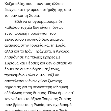
Χεζμπολάχ, που – συν τοις άλλοις – 
δείχνει και την άμεση στήριξή της από 
το Ιράν και τη Συρία. 
	Εδώ να υπογραμμίσουμε ότι 
καθόλου τυχαία δεν είναι η όντως 
εντυπωσιακή προσέγγιση του 
τελευταίου χρονικού διαστήματος 
ανάμεσα στην Τουρκία και τη Συρία, 
αλλά και το Ιράν. Πράγματι, η Άγκυρα 
λησμόνησε τις παλιές έχθρες με 
Σύριους και Πέρσες και δεν δίστασε να 
έρθει σε συνεννόηση μαζί τους, 
προκειμένου όλοι αυτοί μαζί να 
αποτελέσουν έναν χώρο ζωτικής 
σημασίας για τη γενικότερη ισλαμική 
εξάπλωση προς δυσμάς. Πίσω όμως απ’ 
τον νεότευκτο άξονα Τουρκίας-Συρίας-
Ιράν βρίσκεται η Ρωσία, τον σχεδιασμό 
της οποίας ευνοεί τα μέγιστα ο Ταγίπ 