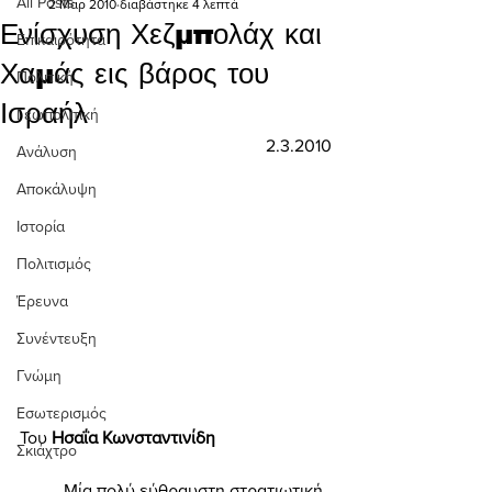
All Posts
2 Μαρ 2010
διαβάστηκε 4 λεπτά
Ενίσχυση Χεζμπολάχ και
Επικαιρότητα
Χαμάς εις βάρος του
Πολιτική
Ισραήλ
Γεωπολιτική
2.3.2010
Ανάλυση
Αποκάλυψη
Ιστορία
Πολιτισμός
Έρευνα
Συνέντευξη
Γνώμη
Εσωτερισμός
Του 
Ησαΐα Κωνσταντινίδη 
Σκιάχτρο
	Μία πολύ εύθραυστη στρατιωτική 