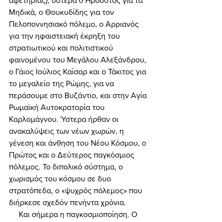
αφετηρίας), ύστερα ο Ηρόδοτος για τα 
Μηδικά, ο Θουκυδίδης για τον 
Πελοποννησιακό πόλεμο, ο Αρριανός 
για την ηφαιστειακή έκρηξη του 
στρατιωτικού και πολιτιστικού 
φαινομένου του Μεγάλου Αλεξάνδρου, 
ο Γάιος Ιούλιος Καίσαρ και ο Τάκιτος για 
το μεγαλείο της Ρώμης, για να 
περάσουμε στο Βυζάντιο, και στην Αγία 
Ρωμαϊκή Αυτοκρατορία του 
Καρλομάγνου. Ύστερα ήρθαν οι 
ανακαλύψεις των νέων χωρών, η 
γένεση και άνθηση του Νέου Κόσμου, ο 
Πρώτος και ο Δεύτερος παγκόσμιος 
πόλεμος. Το διπολικό σύστημα, ο 
χωρισμός του κόσμου σε δυο 
στρατόπεδα, ο «ψυχρός πόλεμος» που 
διήρκεσε σχεδόν πενήντα χρόνια. 
     Και σήμερα η παγκοσμιοποίηση. Ο 