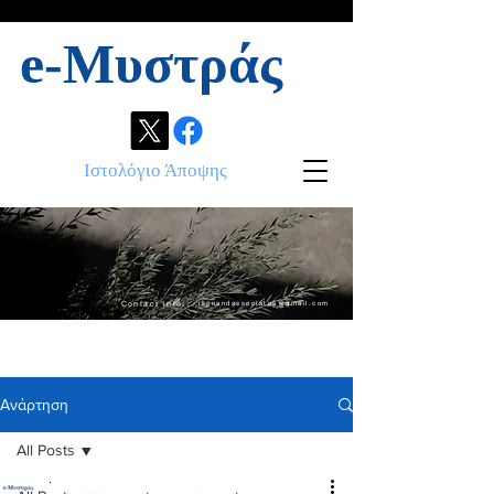
e-Μυστράς
Ιστολόγιο Άποψης
Contact info:
ikonandassociates@gmail.com
Ανάρτηση
All Posts
.