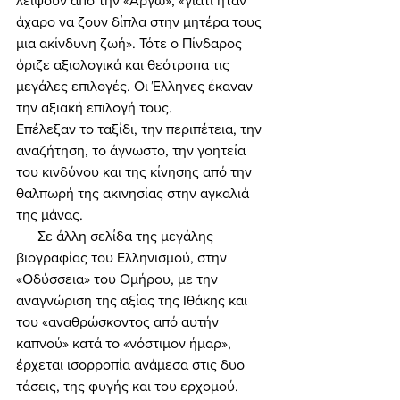
λείψουν από την «Αργώ», «γιατί ήταν 
άχαρο να ζουν δίπλα στην μητέρα τους 
μια ακίνδυνη ζωή». Τότε ο Πίνδαρος 
όριζε αξιολογικά και θεότροπα τις 
μεγάλες επιλογές. Οι Έλληνες έκαναν 
την αξιακή επιλογή τους. 
Επέλεξαν το ταξίδι, την περιπέτεια, την 
αναζήτηση, το άγνωστο, την γοητεία 
του κινδύνου και της κίνησης από την 
θαλπωρή της ακινησίας στην αγκαλιά 
της μάνας. 
      Σε άλλη σελίδα της μεγάλης 
βιογραφίας του Ελληνισμού, στην 
«Οδύσσεια» του Ομήρου, με την 
αναγνώριση της αξίας της Ιθάκης και 
του «αναθρώσκοντος από αυτήν 
καπνού» κατά το «νόστιμον ήμαρ», 
έρχεται ισορροπία ανάμεσα στις δυο 
τάσεις, της φυγής και του ερχομού. 