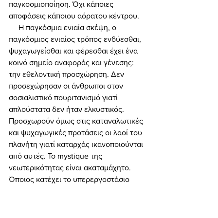
παγκοσμιοποίηση. Όχι κάποιες 
αποφάσεις κάποιου αόρατου κέντρου. 
     Η παγκόσμια ενιαία σκέψη, ο 
παγκόσμιος ενιαίος τρόπος ενδύεσθαι, 
ψυχαγωγείσθαι και φέρεσθαι έχει ένα 
κοινό σημείο αναφοράς και γένεσης: 
την εθελοντική προσχώρηση. Δεν 
προσεχώρησαν οι άνθρωποι στον 
σοσιαλιστικό πουριτανισμό γιατί 
απλούστατα δεν ήταν ελκυστικός. 
Προσχωρούν όμως στις καταναλωτικές 
και ψυχαγωγικές προτάσεις οι λαοί του 
πλανήτη γιατί καταρχάς ικανοποιούνται 
από αυτές. Το mystique της 
νεωτερικότητας είναι ακαταμάχητο. 
Όποιος κατέχει το υπερεργοστάσιο 
παραγωγής νεωτερικών προτάσεων, 
αυτός (άνθρωπος, κράτος, οργανισμός, 
σύστημα) έχει το πλεονέκτημα στην 