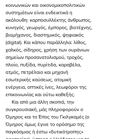
κοινωνικών και οικονομικοπολιτικών 
συστημάτων είναι ενδεικτικά η 
ακόλουθη: καρποσυλλέκτης άνθρωπος, 
κυνηγός, γεωργός, έμπορος, βιοτέχνης, 
βιομήχανος, διαστημικός, ψηφιακός 
(digital). Και κάπου παράλληλα: λίθος, 
χαλκός, σίδηρος, χρήση των ουράνιων 
σημείων προσανατολισμού, τροχός, 
πλοίο, πυξίδα, πυρίτιδα, καραβέλα, 
ατμός, πετρέλαιο και μηχανή 
εσωτερικής καύσεως, ατομική 
ενέργεια, οπτικές ίνες, λεωφόροι της 
επικοινωνίας και ούτω καθεξής. 
     Και από μια άλλη σκοπιά, την 
συγκρουσιακή, μάς πληροφορούν ο 
Όμηρος και το Έπος του Γκιλγκαμές (ο 
Όμηρος όμως έγινε το ορόσημο της 
παγκόσμιας ή έστω «δυτικότροπης» 