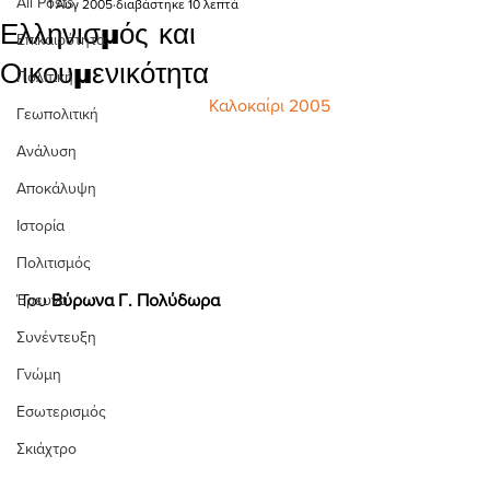
All Posts
1 Αυγ 2005
διαβάστηκε 10 λεπτά
Ελληνισμός και
Επικαιρότητα
Οικουμενικότητα
Πολιτική
Καλοκαίρι 2005
Γεωπολιτική
Ανάλυση
Αποκάλυψη
Ιστορία
Πολιτισμός
Έρευνα
Του
 Βύρωνα Γ. Πολύδωρα 
Συνέντευξη
Γνώμη
Εσωτερισμός
Σκιάχτρο