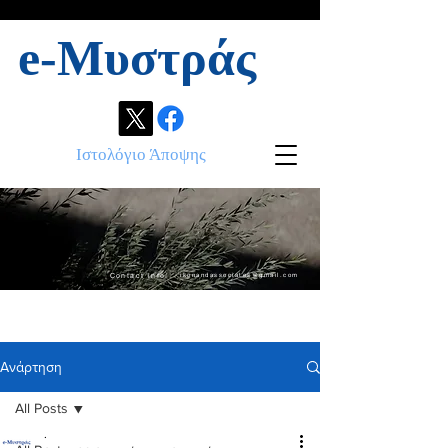
e-Μυστράς
Ιστολόγιο Άποψης
Contact info:
ikonandassociates@gmail.com
Ανάρτηση
All Posts
.