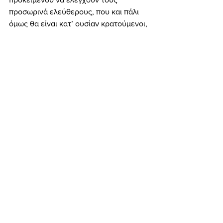
προσωρινά ελεύθερους, που και πάλι 
όμως θα είναι κατ’ ουσίαν κρατούμενοι, 
αφού δεν θα μπορούν να εξέρχονται 
της οικίας τους και ό,τι και αν κάνουν 
εντός της οικίας τους θα 
παρακολουθείται από κλειστό κύκλωμα 
τηλεόρασης με το οποίο θα συνδέεται 
το «βραχιολάκι»... 
	Σε κάθε περίπτωση όλες οι 
προφητείες επιβεβαιώνονται, 
οδεύουμε με γοργά βήματα στην 
επικράτηση του Αντίχριστου, στο 
barcode 666, στο «βραχιολάκι» και σε 
τόσα άλλα!... Και ο Αντίχριστος δεν 
είναι προ των πυλών... είναι ήδη ΕΝΤΟΣ 
ΤΩΝ ΤΕΙΧΩΝ!!! Πρέπει λοιπόν να 
αντισταθούμε, διότι διαφορετικά σε 
λίγο καιρό θα έχει ολοκληρωθεί το 