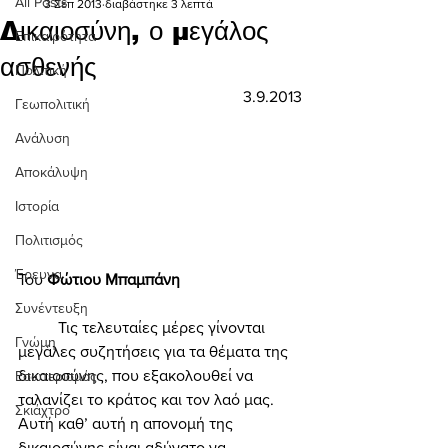
All Posts
3 Σεπ 2013
διαβάστηκε 3 λεπτά
Δικαιοσύνη, ο μεγάλος
Επικαιρότητα
ασθενής
Πολιτική
3.9.2013
Γεωπολιτική
Ανάλυση
Αποκάλυψη
Ιστορία
Πολιτισμός
Έρευνα
Του 
Φώτιου Μπαμπάνη 
Συνέντευξη
	Τις τελευταίες μέρες γίνονται 
Γνώμη
μεγάλες συζητήσεις για τα θέματα της 
δικαιοσύνης, που εξακολουθεί να 
Εσωτερισμός
ταλανίζει το κράτος και τον λαό μας. 
Σκιάχτρο
Αυτή καθ’ αυτή η απονομή της 
δικαιοσύνης είναι αδύνατο να 