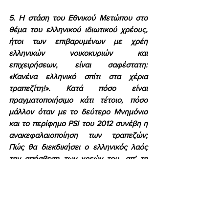
5. Η στάση του Εθνικού Μετώπου στο 
θέμα του ελληνικού ιδιωτικού χρέους, 
ήτοι των επιβαρυμένων με χρέη 
ελληνικών νοικοκυριών και 
επιχειρήσεων, είναι σαφέστατη: 
«Κανένα ελληνικό σπίτι στα χέρια 
τραπεζίτη!». Κατά πόσο είναι 
πραγματοποιήσιμο κάτι τέτοιο, πόσο 
μάλλον όταν με το δεύτερο Μνημόνιο 
και το περίφημο PSI του 2012 συνέβη η 
ανακεφαλαιοποίηση των τραπεζών; 
Πώς θα διεκδικήσει ο ελληνικός λαός 
την απόσβεση των χρεών του, απ’ τη 
στιγμή που τα χρηματοπιστωτικά 
ιδρύματα της χώρας διασώθηκαν και 
αποζημιώθηκαν από την ίδια την 
πολιτεία;