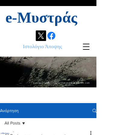
e-Μυστράς
Ιστολόγιο Άποψης
Contact info:
ikonandassociates@gmail.com
Ανάρτηση
All Posts
.