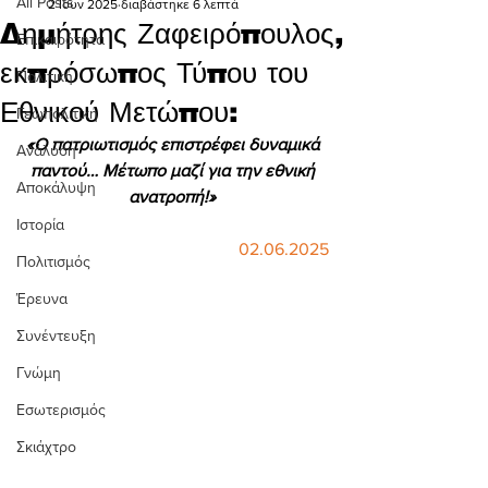
All Posts
2 Ιουν 2025
διαβάστηκε 6 λεπτά
Δημήτρης Ζαφειρόπουλος,
Επικαιρότητα
εκπρόσωπος Τύπου του
Πολιτική
Εθνικού Μετώπου:
Γεωπολιτική
«Ο πατριωτισμός επιστρέφει δυναμικά 
Ανάλυση
παντού… Μέτωπο μαζί για την εθνική 
Αποκάλυψη
ανατροπή!» 
Ιστορία
02.06.2025
Πολιτισμός
Έρευνα
Συνέντευξη
Γνώμη
Εσωτερισμός
Σκιάχτρο