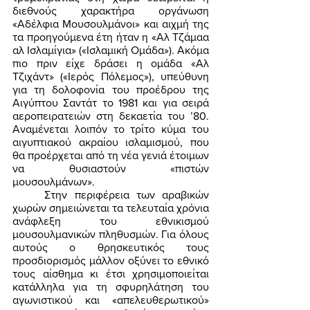
διεθνούς χαρακτήρα οργάνωση 
«Αδέλφια Μουσουλμάνοι» και αιχμή της 
τα προηγούμενα έτη ήταν η «Αλ Τζάμαα 
αλ Ισλαμίγια» («Ισλαμική Ομάδα»). Ακόμα 
πιο πριν είχε δράσει η ομάδα «Αλ 
Τζιχάντ» («Ιερός Πόλεμος»), υπεύθυνη 
για τη δολοφονία του προέδρου της 
Αιγύπτου Σαντάτ το 1981 και για σειρά 
αεροπειρατειών στη δεκαετία του ’80. 
Αναμένεται λοιπόν το τρίτο κύμα του 
αιγυπτιακού ακραίου ισλαμισμού, που 
θα προέρχεται από τη νέα γενιά έτοιμων 
να θυσιαστούν «πιστών 
μουσουλμάνων».  
	Στην περιφέρεια των αραβικών 
χωρών σημειώνεται τα τελευταία χρόνια 
ανάφλεξη του εθνικισμού 
μουσουλμανικών πληθυσμών. Για όλους 
αυτούς ο θρησκευτικός τους 
προσδιορισμός μάλλον οξύνει το εθνικό 
τους αίσθημα κι έτσι χρησιμοποιείται 
κατάλληλα για τη σφυρηλάτηση του 
αγωνιστικού και «απελευθερωτικού» 