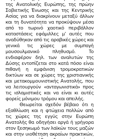
της Ανατολικής Ευρώπης, της πρώην 
Σοβιετικής Ένωσης και της Κεντρικής 
Ασίας για να διακρίνουν μεταξύ άλλων 
και τη δυνατότητα να προκύψουν μέσα 
από το τωρινό χαοτικό περιβάλλον 
καταστάσεις εφάμιλλες μ’ αυτές που 
αναδύθηκαν από τις αραβικές χώρες και 
γενικά τις χώρες με συμπαγή 
μουσουλμανικό πληθυσμό. Το 
ενδιαφέρον δηλ. των αναλυτών της 
Δύσης εντοπίζεται στο κατά πόσο είναι 
πιθανή η εμφάνιση τρομοκρατικών 
δικτύων και σε χώρες της χριστιανικής 
και μετακομμουνιστικής Ανατολής, που 
να λειτουργούν «ανταγωνιστικά» προς 
τις ισλαμιστικές και να είναι κι αυτές 
φορείς μόνιμου τρόμου και απειλής. 
	Θεωρείται σχεδόν βέβαιο ότι η 
εξαθλίωση και η φτώχεια πολλών από 
τις χώρες της εγγύς στην Ευρώπη 
Ανατολής θα οδηγήσει αργά ή γρήγορα 
στον ξεσηκωμό των λαϊκών τους μαζών 
και στην υιοθέτηση ακραίων πρακτικών, 