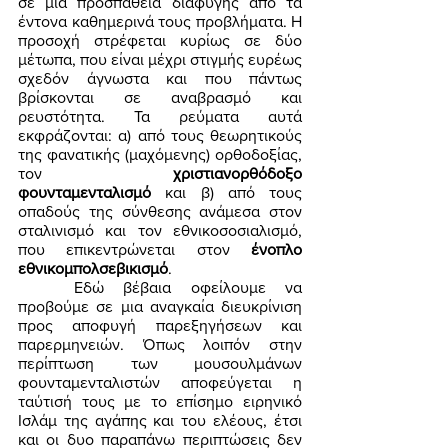
σε μια προσπάθεια διαφυγής από τα 
έντονα καθημερινά τους προβλήματα. Η 
προσοχή στρέφεται κυρίως σε δύο 
μέτωπα, που είναι μέχρι στιγμής ευρέως 
σχεδόν άγνωστα και που πάντως 
βρίσκονται σε αναβρασμό και 
ρευστότητα. Τα ρεύματα αυτά 
εκφράζονται: α) από τους θεωρητικούς 
της φανατικής (μαχόμενης) ορθοδοξίας, 
τον 
χριστιανορθόδοξο 
φουνταμενταλισμό
 και β) από τους 
οπαδούς της σύνθεσης ανάμεσα στον 
σταλινισμό και τον εθνικοσοσιαλισμό, 
που επικεντρώνεται στον 
ένοπλο 
εθνικομπολσεβικισμό
. 
	Εδώ βέβαια οφείλουμε να 
προβούμε σε μια αναγκαία διευκρίνιση 
προς αποφυγή παρεξηγήσεων και 
παρερμηνειών. Όπως λοιπόν στην 
περίπτωση των μουσουλμάνων 
φουνταμενταλιστών αποφεύγεται η 
ταύτισή τους με το επίσημο ειρηνικό 
Ισλάμ της αγάπης και του ελέους, έτσι 
και οι δυο παραπάνω περιπτώσεις δεν 