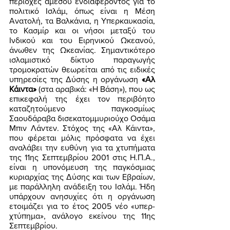
περιοχές άμεσου ενδιαφέροντος για το 
πολιτικό Ισλάμ, όπως είναι η Μέση 
Ανατολή, τα Βαλκάνια, η Υπερκαυκασία, 
το Κασμίρ και οι νήσοι μεταξύ του 
Ινδικού και του Ειρηνικού Ωκεανού, 
άνωθεν της Ωκεανίας. Σημαντικότερο 
ισλαμιστικό δίκτυο παραγωγής 
τρομοκρατών θεωρείται από τις ειδικές 
υπηρεσίες της Δύσης η οργάνωση 
«Αλ 
Κάιντα» 
(στα αραβικά: «Η Βάση»), που ως 
επικεφαλή της έχει τον περιβόητο 
καταζητούμενο παγκοσμίως 
Σαουδάραβα δισεκατομμυριούχο Οσάμα 
Μπιν Λάντεν. Στόχος της «Αλ Κάιντα», 
που φέρεται μόλις πρόσφατα να έχει 
αναλάβει την ευθύνη για τα χτυπήματα 
της 11ης Σεπτεμβρίου 2001 στις Η.Π.Α., 
είναι η υπονόμευση της παγκόσμιας 
κυριαρχίας της Δύσης και των Εβραίων, 
με παράλληλη ανάδειξη του Ισλάμ. Ήδη 
υπάρχουν ανησυχίες ότι η οργάνωση 
ετοιμάζει για το έτος 2005 νέο «υπερ-
χτύπημα», ανάλογο εκείνου της 11ης 
Σεπτεμβρίου. 