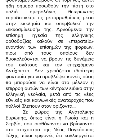
ήδη σήμερα προωθούν την πίστη στο 
παλιό ημερολόγιο, θεωρώντας 
«προδοτικές» τις μεταρρυθμίσεις μέσα 
στην εκκλησία και υπερβολική την 
«εκκοσμίκευσή» της. Αρνούμενοι την 
επίσημη ηγεσία της ελληνικής 
ορθοδοξίας καλούν σε «πειρατεία» 
εναντίον των επίσημών της φορέων, 
πίσω από τους οποίους δεν 
δυσκολεύονται να βρουν τις δυνάμεις 
του σκότους και τον επερχόμενο 
Αντίχριστο. Δεν χρειάζεται ιδιαίτερη 
φαντασία για να προβλέψει κανείς πόση 
θα μπορούσε να είναι στο μέλλον η 
επιρροή αυτών των κέντρων ειδικά στην 
ελληνική νεολαία, μετά από τις νέες 
εθνικές και κοινωνικές αναταραχές που 
πολλοί βλέπουν στον ορίζοντα… 
	Σε χώρες της Ανατολικής 
Ευρώπης, όπως είναι η Ρωσία και η 
Σερβία, που αισθάνονται να βρίσκονται 
στο στόχαστρο της Νέας Παγκόσμιας 
Τάξης, είναι εμφανές ότι καλλιεργείται 