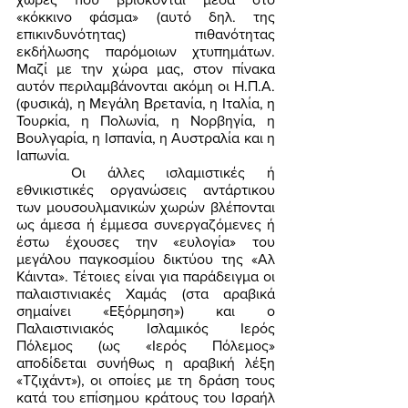
«κόκκινο φάσμα» (αυτό δηλ. της 
επικινδυνότητας) πιθανότητας 
εκδήλωσης παρόμοιων χτυπημάτων. 
Μαζί με την χώρα μας, στον πίνακα 
αυτόν περιλαμβάνονται ακόμη οι Η.Π.Α. 
(φυσικά), η Μεγάλη Βρετανία, η Ιταλία, η 
Τουρκία, η Πολωνία, η Νορβηγία, η 
Βουλγαρία, η Ισπανία, η Αυστραλία και η 
Ιαπωνία. 
	Οι άλλες ισλαμιστικές ή 
εθνικιστικές οργανώσεις αντάρτικου 
των μουσουλμανικών χωρών βλέπονται 
ως άμεσα ή έμμεσα συνεργαζόμενες ή 
έστω έχουσες την «ευλογία» του 
μεγάλου παγκοσμίου δικτύου της «Αλ 
Κάιντα». Τέτοιες είναι για παράδειγμα οι 
παλαιστινιακές Χαμάς (στα αραβικά 
σημαίνει «Εξόρμηση») και ο 
Παλαιστινιακός Ισλαμικός Ιερός 
Πόλεμος (ως «Ιερός Πόλεμος» 
αποδίδεται συνήθως η αραβική λέξη 
«Τζιχάντ»), οι οποίες με τη δράση τους 
κατά του επίσημου κράτους του Ισραήλ 