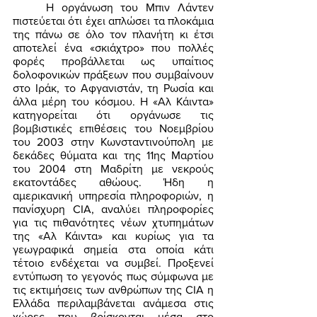
	Η οργάνωση του Μπιν Λάντεν 
πιστεύεται ότι έχει απλώσει τα πλοκάμια 
της πάνω σε όλο τον πλανήτη κι έτσι 
αποτελεί ένα «σκιάχτρο» που πολλές 
φορές προβάλλεται ως υπαίτιος 
δολοφονικών πράξεων που συμβαίνουν 
στο Ιράκ, το Αφγανιστάν, τη Ρωσία και 
άλλα μέρη του κόσμου. Η «Αλ Κάιντα» 
κατηγορείται ότι οργάνωσε τις 
βομβιστικές επιθέσεις του Νοεμβρίου 
του 2003 στην Κωνσταντινούπολη με 
δεκάδες θύματα και της 11ης Μαρτίου 
του 2004 στη Μαδρίτη με νεκρούς 
εκατοντάδες αθώους. Ήδη η 
αμερικανική υπηρεσία πληροφοριών, η 
πανίσχυρη CIA, αναλύει πληροφορίες 
για τις πιθανότητες νέων χτυπημάτων 
της «Αλ Κάιντα» και κυρίως για τα 
γεωγραφικά σημεία στα οποία κάτι 
τέτοιο ενδέχεται να συμβεί. Προξενεί 
εντύπωση το γεγονός πως σύμφωνα με 
τις εκτιμήσεις των ανθρώπων της CIA η 
Ελλάδα περιλαμβάνεται ανάμεσα στις 
χώρες που βρίσκονται μέσα στο 