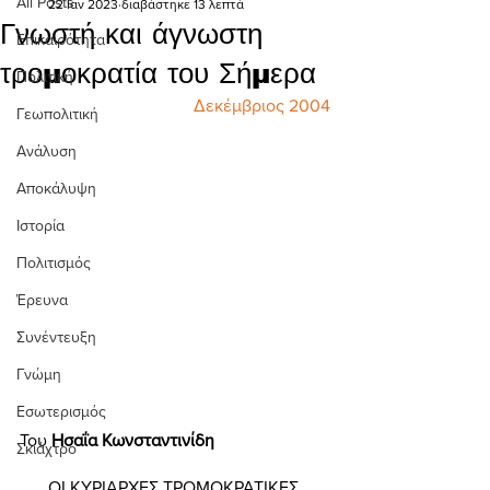
All Posts
22 Ιαν 2023
διαβάστηκε 13 λεπτά
Γνωστή και άγνωστη
Επικαιρότητα
τρομοκρατία του Σήμερα
Πολιτική
Δεκέμβριος 2004
Γεωπολιτική
Ανάλυση
Αποκάλυψη
Ιστορία
Πολιτισμός
Έρευνα
Συνέντευξη
Γνώμη
Εσωτερισμός
Του 
Ησαΐα Κωνσταντινίδη 
Σκιάχτρο
ΟΙ ΚΥΡΙΑΡΧΕΣ ΤΡΟΜΟΚΡΑΤΙΚΕΣ 