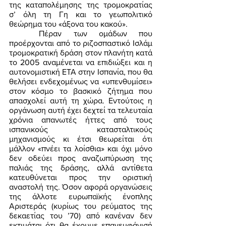
της καταπολέμησης της τρομοκρατίας 
σ’ όλη τη Γη και το γεωπολιτικό 
θεώρημα του «άξονα του κακού». 
	Πέραν των ομάδων που 
προέρχονται από το ριζοσπαστικό Ισλάμ 
τρομοκρατική δράση στον πλανήτη κατά 
το 2005 αναμένεται να επιδιώξει και η 
αυτονομιστική ΕΤΑ στην Ισπανία, που θα 
θελήσει ενδεχομένως να «υπενθυμίσει» 
στον κόσμο το βασκικό ζήτημα που 
απασχολεί αυτή τη χώρα. Εντούτοις η 
οργάνωση αυτή έχει δεχτεί τα τελευταία 
χρόνια απανωτές ήττες από τους 
ισπανικούς κατασταλτικούς 
μηχανισμούς κι έτσι θεωρείται ότι 
μάλλον «πνέει τα λοίσθια» και όχι μόνο 
δεν οδεύει προς αναζωπύρωση της 
παλιάς της δράσης, αλλά αντίθετα 
κατευθύνεται προς την οριστική 
αναστολή της. Όσον αφορά οργανώσεις 
της άλλοτε ευρωπαϊκής ένοπλης 
Αριστεράς (κυρίως του ρεύματος της 
δεκαετίας του ’70) από κανέναν δεν 
εκτιμάται ότι θα έχουμε επανεμφάνισή 