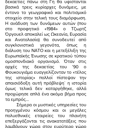
δεκαετίες πάνω στη Γη θα υφίστανται 
βασικά τρεις κυρίαρχες δυνάμεις, με 
έντονο το γεωγραφικό και πολιτισμικό 
στοιχείο στην τελική τους διαμόρφωση. 
Η ανάδυση των δυνάμεων αυτών (που 
στο προφητικό «1984» ο Τζωρτζ 
Όργουελ αποκαλεί ως Ωκεανία, Ευρασία 
και Ανατολασία) θα συνοδευτεί από 
συγκλονιστικά γεγονότα, όπως η 
διάλυση του ΝΑΤΟ και η μετεξέλιξη της 
Ευρωπαϊκής Ένωσης σε κρατικού τύπου 
ομοσπονδιακό οργανισμό. Όταν στις 
αρχές της δεκαετίας του ’90 ο 
Φουκουγιάμα ευαγγελίζονταν το «τέλος 
της ιστορίας» πολλοί πίστεψαν την 
απαισιόδοξη αυτή πρόβλεψη` η ιστορία 
όμως τελικά δεν καταργήθηκε, αλλά 
προχώρησε απλά ένα ακόμα βήμα προς 
τα εμπρός… 
	Σήμερα οι μυστικές υπηρεσίες του 
προηγμένου κόσμου και οι μεγάλες 
πολυεθνικές εταιρείες του πλανήτη 
επεξεργάζονται τις ανακατατάξεις που 
λαμβάνουν χώρα στον ευρύτερο χώρο 