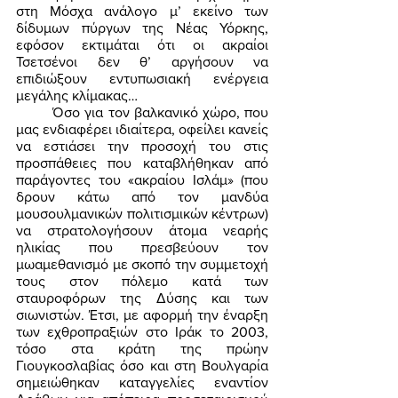
στη Μόσχα ανάλογο μ’ εκείνο των 
δίδυμων πύργων της Νέας Υόρκης, 
εφόσον εκτιμάται ότι οι ακραίοι 
Τσετσένοι δεν θ’ αργήσουν να 
επιδιώξουν εντυπωσιακή ενέργεια 
μεγάλης κλίμακας… 
	Όσο για τον βαλκανικό χώρο, που 
μας ενδιαφέρει ιδιαίτερα, οφείλει κανείς 
να εστιάσει την προσοχή του στις 
προσπάθειες που καταβλήθηκαν από 
παράγοντες του «ακραίου Ισλάμ» (που 
δρουν κάτω από τον μανδύα 
μουσουλμανικών πολιτισμικών κέντρων) 
να στρατολογήσουν άτομα νεαρής 
ηλικίας που πρεσβεύουν τον 
μωαμεθανισμό με σκοπό την συμμετοχή 
τους στον πόλεμο κατά των 
σταυροφόρων της Δύσης και των 
σιωνιστών. Έτσι, με αφορμή την έναρξη 
των εχθροπραξιών στο Ιράκ το 2003, 
τόσο στα κράτη της πρώην 
Γιουγκοσλαβίας όσο και στη Βουλγαρία 
σημειώθηκαν καταγγελίες εναντίον 