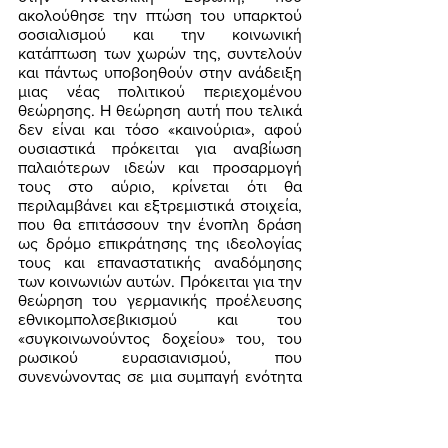
ακολούθησε την πτώση του υπαρκτού 
σοσιαλισμού και την κοινωνική 
κατάπτωση των χωρών της, συντελούν 
και πάντως υποβοηθούν στην ανάδειξη 
μιας νέας πολιτικού περιεχομένου 
θεώρησης. Η θεώρηση αυτή που τελικά 
δεν είναι και τόσο «καινούρια», αφού 
ουσιαστικά πρόκειται για αναβίωση 
παλαιότερων ιδεών και προσαρμογή 
τους στο αύριο, κρίνεται ότι θα 
περιλαμβάνει και εξτρεμιστικά στοιχεία, 
που θα επιτάσσουν την ένοπλη δράση 
ως δρόμο επικράτησης της ιδεολογίας 
τους και επαναστατικής αναδόμησης 
των κοινωνιών αυτών. Πρόκειται για την 
θεώρηση του γερμανικής προέλευσης 
εθνικομπολσεβικισμού και του 
«συγκοινωνούντος δοχείου» του, του 
ρωσικού ευρασιανισμού, που 
συνενώνοντας σε μια συμπαγή ενότητα 
τις θετικές αξίες του Στάλιν και του 
Χίτλερ ελπίζουν στη νεκρανάσταση 
αντιλήψεων του μεσοπολέμου. 