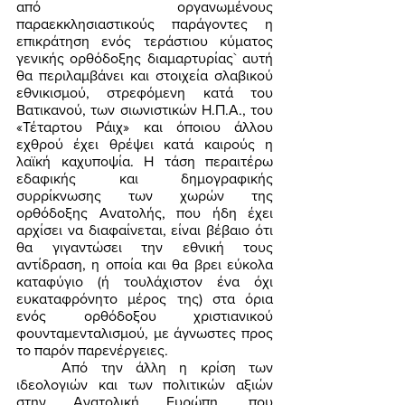
από οργανωμένους 
παραεκκλησιαστικούς παράγοντες η 
επικράτηση ενός τεράστιου κύματος 
γενικής ορθόδοξης διαμαρτυρίας` αυτή 
θα περιλαμβάνει και στοιχεία σλαβικού 
εθνικισμού, στρεφόμενη κατά του 
Βατικανού, των σιωνιστικών Η.Π.Α., του 
«Τέταρτου Ράιχ» και όποιου άλλου 
εχθρού έχει θρέψει κατά καιρούς η 
λαϊκή καχυποψία. Η τάση περαιτέρω 
εδαφικής και δημογραφικής 
συρρίκνωσης των χωρών της 
ορθόδοξης Ανατολής, που ήδη έχει 
αρχίσει να διαφαίνεται, είναι βέβαιο ότι 
θα γιγαντώσει την εθνική τους 
αντίδραση, η οποία και θα βρει εύκολα 
καταφύγιο (ή τουλάχιστον ένα όχι 
ευκαταφρόνητο μέρος της) στα όρια 
ενός ορθόδοξου χριστιανικού 
φουνταμενταλισμού, με άγνωστες προς 
το παρόν παρενέργειες. 
	Από την άλλη η κρίση των 
ιδεολογιών και των πολιτικών αξιών 
στην Ανατολική Ευρώπη, που 