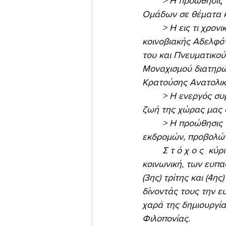
	> Η προώθησις της αλληλεγγύης και του εθελοντισμού με την οργάνωση Εθελοντικών 
Ομάδων σε θέματα κ
	> Η εις τι χρονικόν διάστημα εκδήλωσις δημιουργίας Ησυχαστικής – Μοναχικής 
κοινοβιακής Αδελφό
του και Πνευματικού
Μοναχισμού διατηρώ
Κρατούσης Ανατολικ
	> Η ενεργός συμμετοχή στη Φιλανθρωπική, Πνευματική Προνοιακή και Ανθρωπιστική 
ζωή της χώρας μας 
	> Η προώθησις των σκοπών θα πραγματοποιείται και μέσω δημοσιεύσεων, ομιλιών, 
εκδρομών, προβολών,
	Σ τ ό χ ο ς  κύριος και εξειδικευμένος, είναι η ενίσχυσις οικονομική, βιωτική και 
κοινωνική, των ευπ
(3ης) τρίτης και (4η
δίνοντάς τους την ευκ
χαρά της δημιουργία
Φιλοπονίας. 