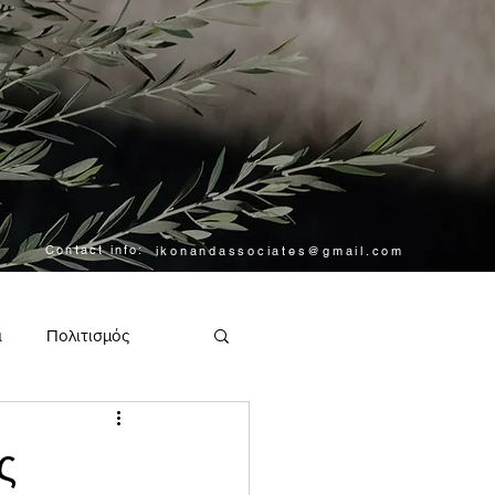
Contact info:
ikonandassociates@gmail.com
α
Πολιτισμός
ς