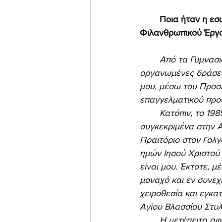
Ποια ήταν η εσ
Φιλανθρωπικού Έργο
Από τα Γυμνασι
οργανωμένες δράσει
μου, μέσω του Προσκ
επαγγελματικού προσ
	Κατόπιν, το 1985, σε ένα καθαρά επαγγελματικό μου ταξίδι στο Ισραήλ και 
συγκεκριμένα στην Α
Πραιτόριο στον Γολγ
ημών Ιησού Χριστού 
είναι μου. Έκτοτε, 
μοναχό και εν συνεχε
χειροθεσία και εγκα
Αγίου Βλασσίου Στυλ
	Η μετέπειτα αφοσίωσή μου στο φιλανθρωπικό έργο ήταν η φυσική συνέχεια της 