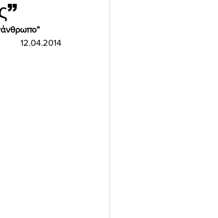
ς”
νάνθρωπο” 
12.04.2014