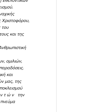
ισμού. 
 Χριστοφόρου, 
 του 
ους και της 
παραδόσεις. 
ν μας, της 
αποκλεισμού 
 τ ώ ν   την 
 πνεύμα 