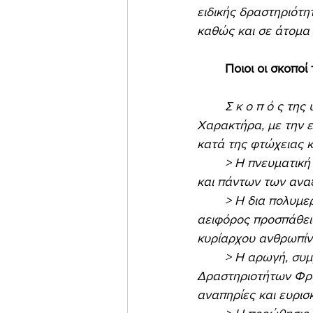
ειδικής δραστηριότη
καθώς και σε άτομα 
Ποιοι οι σκοποί
Σ κ ο π ό ς τη
Χαρακτήρα, με την ε
κατά της φτώχειας κ
	> Η πνευματική και παντοειδής υλική συμπαράστασις του Χριστεπωνύμου πληρώματος 
και πάντων των ανα
	> Η δια πολυμερούς Χριστιανικού, πνευματικού, κοινωνικού και ανθρωπιστικού τρόπου 
αειφόρος προσπάθει
κυρίαρχου ανθρωπίνο
	> Η αρωγή, συμβολή και ανάληψις κάθε πρωτοβουλίας ως και η εκπόνηση 
Δραστηριοτήτων Φρο
αναπηρίες και ευρισ