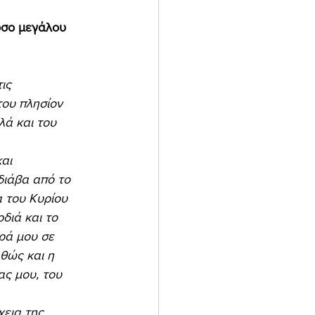
όσο μεγάλου 
ις 
ου πλησίον 
λά και του 
διάβα από το 
 του Κυρίου 
διά και το 
ρά μου σε 
θώς και η 
ς μου, του 