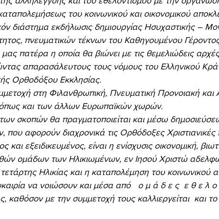
αταπολεμήσεως του κοινωνικού και οικονομικού αποκλε
τητος, πνευματικών τέκνων του Καθηγουμένου Γέροντος
 μας πατέρα η οποία θα βιώνει με τις θεμελιώδεις αρχές
ντας απαρασάλευτους τους νόμους του Ελληνικού Κράτ
ής Ορθοδόξου Εκκλησίας. 
όπως και των άλλων Ευρωπαϊκών χωρών. 
 που αφορούν διαχρονικά τις Ορθόδοξες Χριστιανικές 
αθών ομάδων των Ηλικιωμένων, εν Ιησού Χριστώ αδελφώ
ς) τετάρτης Ηλικίας και η καταπολέμηση του κοινωνικού 
αιρία να νοιώσουν και μέσα από   ο μ ά δ ε ς  ε θ ε λ ο ν
ς, καθόσον με την συμμετοχή τους καλλιεργείται  και το