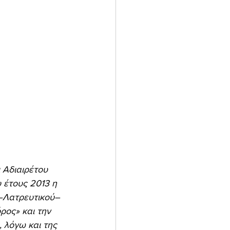
 Αδιαιρέτου 
 έτους 2013 η 
ς–Λατρευτικού–
ος» και την 
 λόγω και της 