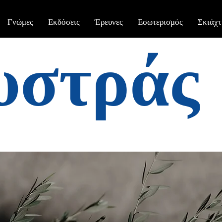
Γνώμες
Εκδόσεις
Έρευνες
Εσωτερισμός
Σκιάχτ
υστράς