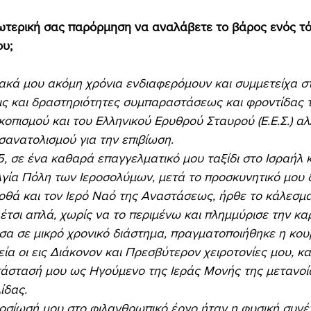
ωτερική σας παρόρμηση να αναλάβετε το βάρος ενός τ
υ; 
ακά μου ακόμη χρόνια ενδιαφερόμουν και συμμετείχα στ
ς και δραστηριότητες συμπαραστάσεως και φροντίδας τ
οπισμού και του Ελληνικού Ερυθρού Σταυρού (Ε.Ε.Σ.) αλ
ανατολισμού για την επιβίωση. 
γία Πόλη των Ιεροσολύμων, μετά το προσκυνητικό μου 
οθά και τον Ιερό Ναό της Αναστάσεως, ήρθε το κάλεσμα
έτσι απλά, χωρίς να το περιμένω και πλημμύρισε την καρ
μέσα σε μικρό χρονικό διάστημα, πραγματοποιήθηκε η κου
ία οι εις Διάκονον και Πρεσβύτερον χειροτονίες μου, κα
τάστασή μου ως Ηγούμενο της Ιεράς Μονής της μετανοία
ίδας. 