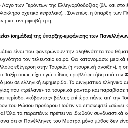
ό Λόγο των Γερόντων της Ελληνορθοδοξίας (βλ. και στο 
ολόκληρο σχετικό κεφάλαιο)... Συνεπώς, η ύπαρξη των 
νη και αναμφισβήτητη. 
ημεία» (σημάδια) της ύπαρξης-εμφάνισης των Πανελλήνω
μάδια είναι που φανερώνουν την αληθινότητα του θέματ
υχνότητα τον τελευταίο καιρό. Θα κατονομάσω μερικά 
λούς εξέγερση στην Τουρκία (η «τουρκική άνοιξη»), η οπ
ία Ταξίμ όπως είχα εγώ ο ίδιος προβλέψει ήδη από τον 
ό μου σε ελληνική εφημερίδα. Το αινιγματικό ελληνικό 
ίας που «τρέλανε» τα τουρκικά ραντάρ και παραβίασε τ
ια περίοδο, «κόβοντας» βόλτες επί ώρα πάνω απ’ την Του
έρον του Ρώσου προέδρου Πούτιν να επισκεφτεί «σώνει κ
α! Όλα τα παραπάνω πρέπει να ιδωθούν συνδυαστικά κ
ανα ότι οι Πανέλληνες του Μυστρά μόνο μύθος δεν είναι.