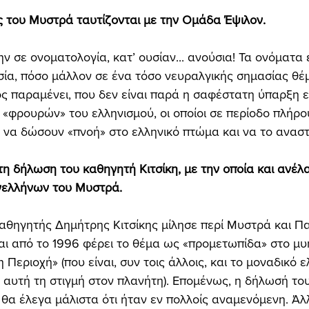
ς του Μυστρά ταυτίζονται με την Ομάδα Έψιλον. 
ν σε ονοματολογία, κατ’ ουσίαν... ανούσια! Τα ονόματα 
α, πόσο μάλλον σε ένα τόσο νευραλγικής σημασίας θέμ
ός παραμένει, που δεν είναι παρά η σαφέστατη ύπαρξη 
«φρουρών» του ελληνισμού, οι οποίοι σε περίοδο πλήρ
 να δώσουν «πνοή» στο ελληνικό πτώμα και να το αναστή
τη δήλωση του καθηγητή Κιτσίκη, με την οποία και ανέλ
νελλήνων του Μυστρά. 
 καθηγητής Δημήτρης Κιτσίκης μίλησε περί Μυστρά και 
και από το 1996 φέρει το θέμα ως «προμετωπίδα» στο μυ
 Περιοχή» (που είναι, συν τοις άλλοις, και το μοναδικό
 αυτή τη στιγμή στον πλανήτη). Επομένως, η δήλωσή του 
, θα έλεγα μάλιστα ότι ήταν εν πολλοίς αναμενόμενη. Άλ