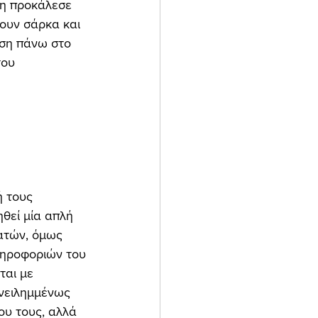
κη προκάλεσε 
νουν σάρκα και 
ση πάνω στο 
ου 
ή τους 
εί μία απλή 
ατών, όμως 
ληροφοριών του 
ται με 
ανειλημμένως 
ου τους, αλλά 