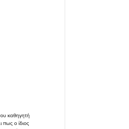
του καθηγητή 
 πως ο ίδιος 