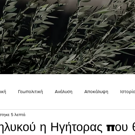
ική
Γεωπολιτική
Ανάλυση
Αποκάλυψη
Ιστορί
στηκε 5 λεπτά
ώμη
Εσωτερισμός
Σκιάχτρο
ηλυκού η Ηγήτορας που 