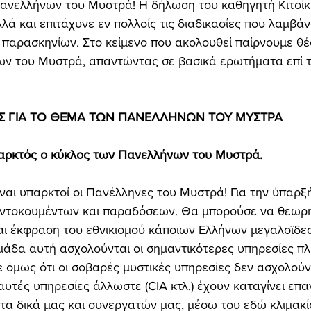
 Πανελλήνων του Μυστρά! Η δήλωση του καθηγητή Κιτσί
λλά και επιτάχυνε εν πολλοίς τις διαδικασίες που λαμβά
 παρασκηνίων. Στο κείμενο που ακολουθεί παίρνουμε θέ
ν του Μυστρά, απαντώντας σε βασικά ερωτήματα επί τ
Σ ΓΙΑ ΤΟ ΘΕΜΑ ΤΩΝ ΠΑΝΕΛΛΗΝΩΝ ΤΟΥ ΜΥΣΤΡΑ 
 υπαρκτός ο κύκλος των Πανελλήνων του Μυστρά. 
ίναι υπαρκτοί οι Πανέλληνες του Μυστρά! Για την ύπαρξ
ντοκουμέντων και παραδόσεων. Θα μπορούσε να θεωρηθ
αι έκφραση του εθνικισμού κάποιων Ελλήνων μεγαλοϊδε
μάδα αυτή ασχολούνται οι σημαντικότερες υπηρεσίες π
 όμως ότι οι σοβαρές μυστικές υπηρεσίες δεν ασχολούν
 αυτές υπηρεσίες άλλωστε (CIA κτλ.) έχουν καταγίνει επ
τα δικά μας και συνεργατών μας, μέσω του εδώ κλιμακί