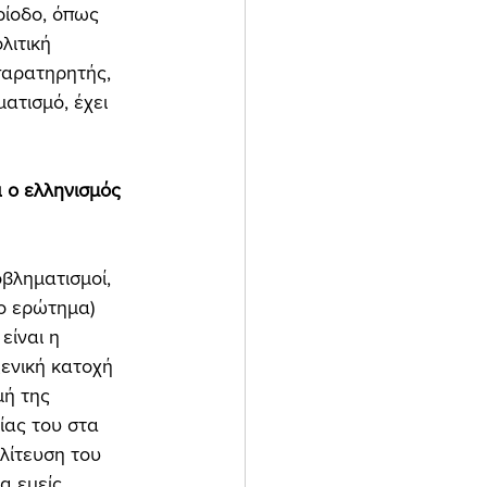
ρίοδο, όπως 
λιτική 
παρατηρητής, 
ατισμό, έχει 
 ο ελληνισμός 
βληματισμοί, 
ο ερώτημα) 
είναι η 
ενική κατοχή 
μή της 
ίας του στα 
λίτευση του 
α εμείς 