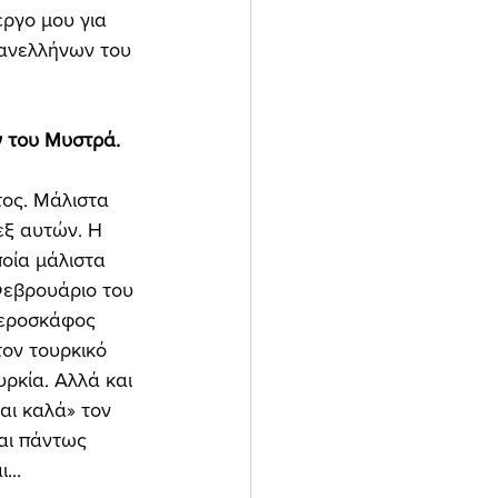
έργο μου για 
Πανελλήνων του 
ν του Μυστρά. 
ος. Μάλιστα 
εξ αυτών. Η 
οία μάλιστα 
Φεβρουάριο του 
αεροσκάφος 
ον τουρκικό 
ρκία. Αλλά και 
αι καλά» τον 
αι πάντως 
.. 