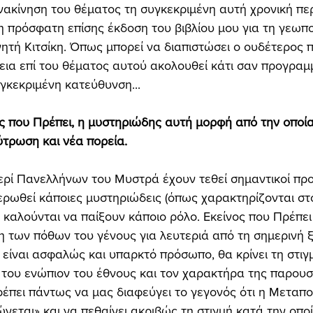
νακίνηση του θέματος τη συγκεκριμένη αυτή χρονική πε
 η πρόσφατη επίσης έκδοση του βιβλίου μου για τη γεωπο
ητή Κιτσίκη. Όπως μπορεί να διαπιστώσει ο ουδέτερος 
εια επί του θέματος αυτού ακολουθεί κάτι σαν προγραμμ
γκεκριμένη κατεύθυνση... 
νος που Πρέπει, η μυστηριώδης αυτή μορφή από την οποία
τρωση και νέα πορεία. 
ερί Πανελλήνων του Μυστρά έχουν τεθεί σημαντικοί προ
ρωθεί κάποιες μυστηριώδεις (όπως χαρακτηρίζονται στ
καλούνται να παίξουν κάποιο ρόλο. Εκείνος που Πρέπει 
η των πόθων του γένους για λευτεριά από τη σημερινή ξ
υ είναι ασφαλώς και υπαρκτό πρόσωπο, θα κρίνει τη στιγ
του ενώπιον του έθνους και τον χαρακτήρα της παρουσ
έπει πάντως να μας διαφεύγει το γεγονός ότι η Μεταπο
νεται» και να πεθαίνει ακριβώς τη στιγμή κατά την οποί