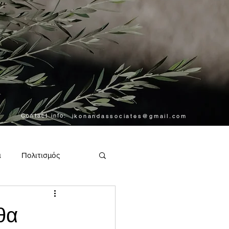
Contact info:
ikonandassociates@gmail.com
α
Πολιτισμός
θα