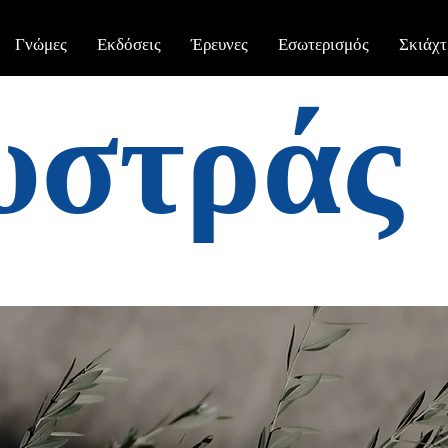
Γνώμες
Εκδόσεις
Έρευνες
Εσωτερισμός
Σκιάχτ
υστράς