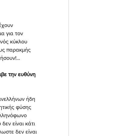
έχουν 
α για τον 
ενός κύκλου 
ους παρακμής 
σουν!... 
αβε την ευθύνη 
Πανελλήνων ήδη 
ητικής φύσης 
 ελληνόφωνο 
δεν είναι κάτι 
λωστε δεν είναι 