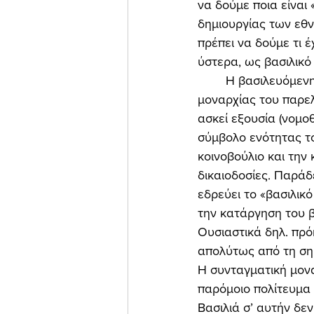
να δούμε ποια είναι
δημιουργίας των εθν
πρέπει να δούμε τι 
ύστερα, ως βασιλικό
	Η βασιλευόμενη (κοινοβουλευτική) δημοκρατία θεωρείται ως η εξέλιξη της απόλυτης 
μοναρχίας του παρελ
ασκεί εξουσία (νομοθ
σύμβολο ενότητας το
κοινοβούλιο και την
δικαιοδοσίες. Παράδ
εδρεύει το «βασιλικό
την κατάργηση του 
Ουσιαστικά δηλ. πρόκ
απολύτως από τη ση
Η συνταγματική μονα
παρόμοιο πολίτευμα 
Βασιλιά σ’ αυτήν δε