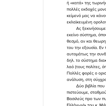
ή «κατά» της τωρινής
πολλές εκδοχές μονα
κείμενό μας να κάνο
εκλαϊκευμένη ορολογ
	Ας ξεκινήσουμε από την ετυμολογία των λέξεων. «Μοναρχία» σημαίνει το πολιτικό 
εκείνο σύστημα, όπο
θεσμό, αν και θεωρ
του την εξουσία. Εν 
αυτομάτως την συνδέ
δηλ. το σύστημα δια
λαό (τους πολίτες, ό
Πολλές φορές ο ορισμ
ανάλυση, στη σύγχρο
	Δύο βιβλία που εξέδωσαν πέρυσι (2016) οι εκδόσεις «M-Press» αποτελούν σημαντικούς, 
πιστεύουμε, σταθμού
Βασιλεύς προ των πυ
Ελλήνων)» του κ. Μιλ