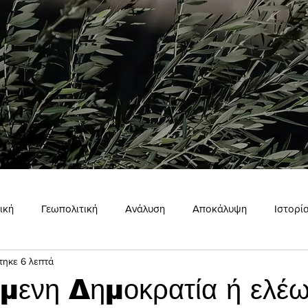
ική
Γεωπολιτική
Ανάλυση
Αποκάλυψη
Ιστορί
τηκε 6 λεπτά
ώμη
Εσωτερισμός
Σκιάχτρο
μενη Δημοκρατία ή ελέ