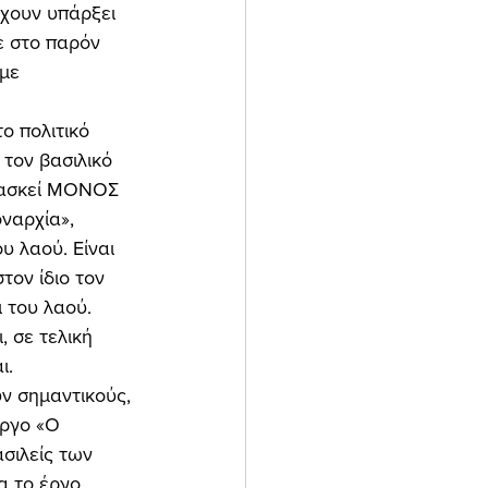
έχουν υπάρξει 
ε στο παρόν 
με 
τον βασιλικό 
 ασκεί ΜΟΝΟΣ 
ναρχία», 
υ λαού. Είναι 
τον ίδιο τον 
 του λαού. 
 σε τελική 
ι. 
έργο «Ο 
σιλείς των 
α το έργο 