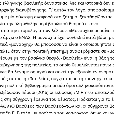
 ελληνικής βασιλικής δυναστείας, λες και ιστορικά δεν 
ρχικής διακυβέρνησης. Γι’ αυτόν τον λόγο, αποφασίσαμ
υμε μία σύντομη αναφορά στο ζήτημα, ξεκαθαρίζοντας 
ία την όλη «θολή» περί βασιλικού θεσμού εικόνα. 
υ άρχει ο ΕΝΑΣ. Η μοναρχία έχει συνδεθεί κατά βάση με 
ητικά «μονάρχης» θα μπορούσε να είναι ο οποιοσδήποτε
τέλει, όταν στην πολιτική επιστήμη αναφερόμαστε σε «μο
ουμε με τον βασιλικό θεσμό. «Βασιλεία» είναι η βάση το
κυβέρνησης της πολιτείας, το οποίο θεμελιώνεται πάνω σ
πως θα λέγαμε σήμερα) και ασκεί την εξουσία εν ονόματι
ός αυτός, η «βασιλεία», συγχέεται με τη «μοναρχία» και,
νη πολιτική βιβλιογραφία οι δύο όροι αλληλοκαλύπτοντα
ς στη σύγχρονη έρευνα του θέματος. Πρόκειται για το 
λών (Ο Βασιλεύς των Βασιλευόντων και οι σύγχρονοι Βα
τιάδη Γ. Βιτάλη, με πρόλογο του γράφοντος, όπως και γι