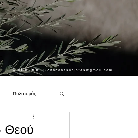
Contact info:
ikonandassociates@gmail.com
α
Πολιτισμός
ω Θεού