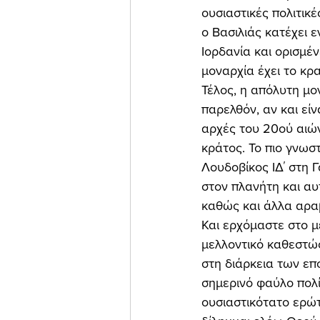
ουσιαστικές πολιτικ
ο Βασιλιάς κατέχει ε
Ιορδανία και ορισμέ
μοναρχία έχει το κρα
Τέλος, η απόλυτη μον
παρελθόν, αν και είν
αρχές του 20ού αιών
κράτος. Το πιο γνωσ
Λουδοβίκος ΙΔ΄ στη 
στον πλανήτη και αυ
καθώς και άλλα αραβ
Και ερχόμαστε στο με
μελλοντικό καθεστώς
στη διάρκεια των επ
σημερινό φαύλο πολί
ουσιαστικότατο ερώτ