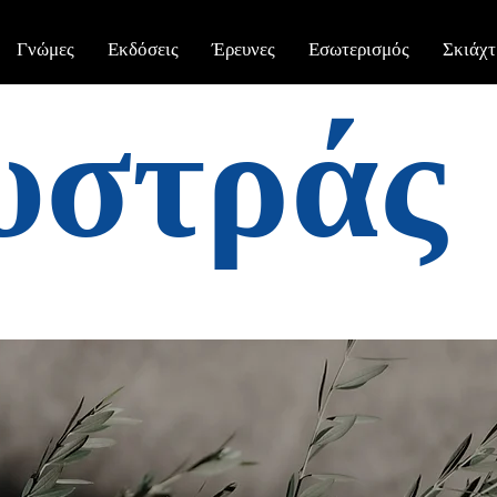
Γνώμες
Εκδόσεις
Έρευνες
Εσωτερισμός
Σκιάχτ
υστράς