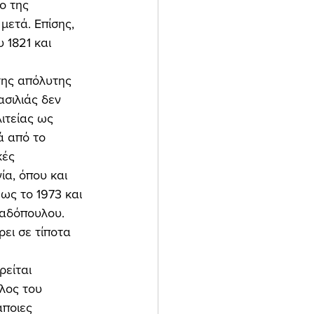
ο της 
μετά. Επίσης, 
 1821 και 
σιλιάς δεν 
ιτείας ως 
ά από το 
κές 
ία, όπου και 
ως το 1973 και 
αδόπουλου. 
ει σε τίποτα 
είται 
λος του 
άποιες 