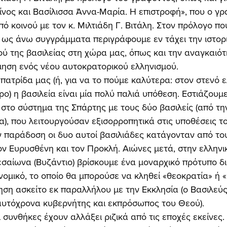
νος και Βασίλισσα Άννα-Μαρία. Η επιστροφή», που ο γρ
πό κοινού με τον κ. Μιλτιάδη Γ. Βιτάλη. Στον πρόλογο 
 ως άνω συγγράμματα περιγράφουμε εν τάχει την ιστορι
ού της βασιλείας στη χώρα μας, όπως και την αναγκαιότ
ηση ενός νέου αυτοκρατορικού ελληνισμού. 
ο) η βασιλεία είναι μία πολύ παλιά υπόθεση. Εστιάζουμε
 στο σύστημα της Σπάρτης με τους δύο βασιλείς (από τη
α), που λειτουργούσαν εξισορροπητικά στις υποθέσεις τ
 παράδοση οι δυο αυτοί βασιλιάδες κατάγονταν από το
ον Ευρυσθένη και τον Προκλή. Αιώνες μετά, στην ελληνι
σαίωνα (Βυζάντιο) βρίσκουμε ένα μοναρχικό πρότυπο δ
ομικό, το οποίο θα μπορούσε να κληθεί «θεοκρατία» ή «
ση ασκείτο εκ παραλλήλου με την Εκκλησία (ο Βασιλεύς
υτόχρονα κυβερνήτης και εκπρόσωπος του Θεού). 