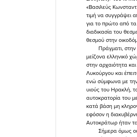
«Βασιλεύς Κωνσταντί
τιμή να συγγράψει α
για το πρώτο από τα
διαδικασία του θεσμ
θεσμού στην οικοδόμ
	Πράγματι, στην πατρίδα μας (ή, για να το πούμε καλύτερα: στον στενό ελλαδικό ή στον 
μείζονα ελληνικό χώρ
στην αρχαιότητα και
Λυκούργου και έπειτ
ενώ σύμφωνα με την
υιούς του Ηρακλή, τ
αυτοκρατορία του με
κατά βάση μη κληρον
εφόσον η διακυβέρνη
Αυτοκράτωρ ήταν τα
	Σήμερα όμως οι συνθήκες έχουν αλλάξει ριζικά από τις εποχές εκείνες. Πρέπει λοιπόν 