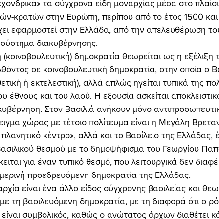
 «χονδρικά» τα σύγχρονα είδη μοναρχίας μέσα στο πλαίσι
ών-κρατών στην Ευρώπη, περίπου από το έτος 1500 και 
έχει εφαρμοστεί στην Ελλάδα, από την απελευθέρωση του
 σύστημα διακυβέρνησης. 
θόντος σε κοινοβουλευτική δημοκρατία, στην οποία ο Βα
ετική ή εκτελεστική), αλλά απλώς ηγείται τυπικά της πολ
υ έθνους και του λαού. Η εξουσία ασκείται αποκλειστικ
 κυβέρνηση. Στον Βασιλιά ανήκουν μόνο αντιπροσωπευτι
ειγμα χώρας με τέτοιο πολίτευμα είναι η Μεγάλη Βρεταν
 πλανητικό κέντρο», αλλά και το Βασίλειο της Ελλάδας, έ
βασιλικού θεσμού με το δημοψήφισμα του Γεωργίου Παπ
ειται για έναν τυπικό θεσμό, που λειτουργικά δεν διαφέρ
μερινή προεδρευόμενη δημοκρατία της Ελλάδας. 
ρχία είναι ένα άλλο είδος σύγχρονης βασιλείας και θεωρ
με τη βασιλευόμενη δημοκρατία, με τη διαφορά ότι ο ρό
ν είναι συμβολικός, καθώς ο ανώτατος άρχων διαθέτει κ