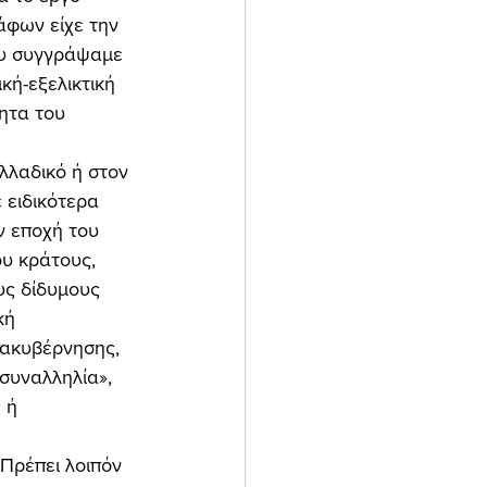
άφων είχε την 
που συγγράψαμε 
κή-εξελικτική 
ητα του 
 ειδικότερα 
ν εποχή του 
ου κράτους, 
υς δίδυμους 
κή 
ιακυβέρνησης, 
συναλληλία», 
 ή 