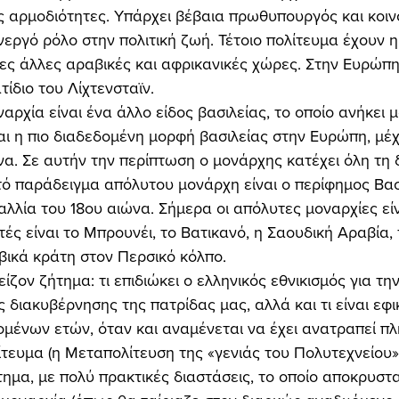
ές αρμοδιότητες. Υπάρχει βέβαια πρωθυπουργός και κοιν
νεργό ρόλο στην πολιτική ζωή. Τέτοιο πολίτευμα έχουν η
νες άλλες αραβικές και αφρικανικές χώρες. Στην Ευρώπ
τίδιο του Λίχτενσταϊν. 
αρχία είναι ένα άλλο είδος βασιλείας, το οποίο ανήκει 
αι η πιο διαδεδομένη μορφή βασιλείας στην Ευρώπη, μέχρ
α. Σε αυτήν την περίπτωση ο μονάρχης κατέχει όλη τη 
τό παράδειγμα απόλυτου μονάρχη είναι ο περίφημος Βασ
Γαλλία του 18ου αιώνα. Σήμερα οι απόλυτες μοναρχίες εί
τές είναι το Μπρουνέι, το Βατικανό, η Σαουδική Αραβία,
ικά κράτη στον Περσικό κόλπο. 
ίζον ζήτημα: τι επιδιώκει ο ελληνικός εθνικισμός για τη
 διακυβέρνησης της πατρίδας μας, αλλά και τι είναι εφι
ομένων ετών, όταν και αναμένεται να έχει ανατραπεί π
τευμα (η Μεταπολίτευση της «γενιάς του Πολυτεχνείου»);
ημα, με πολύ πρακτικές διαστάσεις, το οποίο αποκρυστ