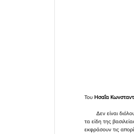
Του 
Ησαΐα Κωνσταντι
	Δεν είναι διόλου λίγοι οι φίλοι μας αναγνώστες, οι οποίοι συγχέουν τους ορισμούς και 
τα είδη της βασιλεία
εκφράσουν τις απορί