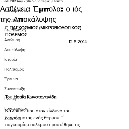
All Posts
12 Αυγ 2014
διαβάστηκε 3 λεπτά
Ασθένεια Έμπολα: ο ιός
Επικαιρότητα
της Αποκάλυψης
Πολιτική
Γ΄ ΠΑΓΚΟΣΜΙΟΣ (ΜΙΚΡΟΒΙΟΛΟΓΙΚΟΣ) 
Γεωπολιτική
ΠΟΛΕΜΟΣ
Ανάλυση
12.8.2014
Αποκάλυψη
Ιστορία
Πολιτισμός
Έρευνα
Συνέντευξη
Του 
Ησαΐα Κωνσταντινίδη
Γνώμη
Εσωτερισμός
Να λοιπόν που στον κίνδυνο του 
ξεσπάσματος ενός θερμού Γ΄ 
Σκιάχτρο
παγκοσμίου πολέμου προστέθηκε τις 