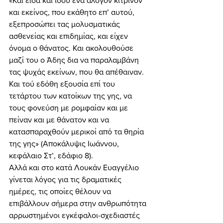
«Και είδα και ιδού ένα άλογον κίτρινον 
και εκείνος, που εκάθητο επ’ αυτού, 
εξεπροσώπει τας μολυσματικάς 
ασθενείας και επιδημίας, και είχεν 
όνομα ο θάνατος. Και ακολουθούσε 
μαζί του ο Άδης δια να παραλαμβάνη 
τας ψυχάς εκείνων, που θα απέθαιναν. 
Και τού εδόθη εξουσία επί του 
τετάρτου των κατοίκων της γης, να 
τους φονεύση με ρομφαίαν και με 
πείναν και με θάνατον και να 
κατασπαραχθούν μερικοί από τα θηρία 
της γης» (Αποκάλυψις Ιωάννου, 
κεφάλαιο Στ’, εδάφιο 8). 
Αλλά και στο κατά Λουκάν Ευαγγέλιο 
γίνεται λόγος για τις δραματικές 
ημέρες, τις οποίες θέλουν να 
επιβάλλουν σήμερα στην ανθρωπότητα 
αρρωστημένοι εγκέφαλοι-σχεδιαστές 