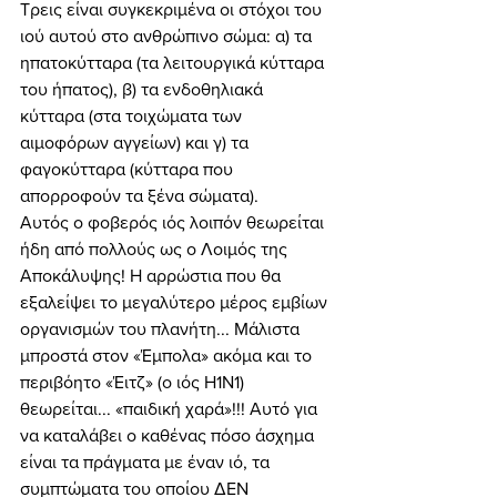
Τρεις είναι συγκεκριμένα οι στόχοι του 
ιού αυτού στο ανθρώπινο σώμα: α) τα 
ηπατοκύτταρα (τα λειτουργικά κύτταρα 
του ήπατος), β) τα ενδοθηλιακά 
κύτταρα (στα τοιχώματα των 
αιμοφόρων αγγείων) και γ) τα 
φαγοκύτταρα (κύτταρα που 
απορροφούν τα ξένα σώματα). 
Αυτός ο φοβερός ιός λοιπόν θεωρείται 
ήδη από πολλούς ως ο Λοιμός της 
Αποκάλυψης! Η αρρώστια που θα 
εξαλείψει το μεγαλύτερο μέρος εμβίων 
οργανισμών του πλανήτη... Μάλιστα 
μπροστά στον «Έμπολα» ακόμα και το 
περιβόητο «Έιτζ» (ο ιός Η1Ν1) 
θεωρείται... «παιδική χαρά»!!! Αυτό για 
να καταλάβει ο καθένας πόσο άσχημα 
είναι τα πράγματα με έναν ιό, τα 
συμπτώματα του οποίου ΔΕΝ 