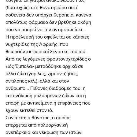
Κονγκό. Οι γιατροί ανακοίνωσαν πως 
(δυστυχώς) στη θανατηφόρο αυτή 
ασθένεια δεν υπάρχει θεραπεία: κανένα 
απολύτως φάρμακο δεν βρέθηκε ακόμη 
που να μπορεί να την αντιμετωπίσει... 
Η προέλευσή του οφείλεται σε κάποιες 
νυχτερίδες της Αφρικής, που 
θεωρούνται φυσικοί ξενιστές του ιού. 
Από τις λεγόμενες φρουτονυχτερίδες ο 
«ιός Έμπολα» μεταδόθηκε αρχικά σε 
άλλα ζώα (γορίλες, χιμπαντζήδες, 
αντιλόπες κτλ.), αλλά και στον 
άνθρωπο... Πιθανές διαδρομές του: η 
κατανάλωση μολυσμένων ζώων και η 
επαφή με αντικείμενα ή επιφάνειες που 
έχουν εκτεθεί στον ιό. 
Συνέπεια: ο θάνατος, ο οποίος 
επέρχεται από πολυοργανική 
ανεπάρκεια και νέκρωση των ιστών! 