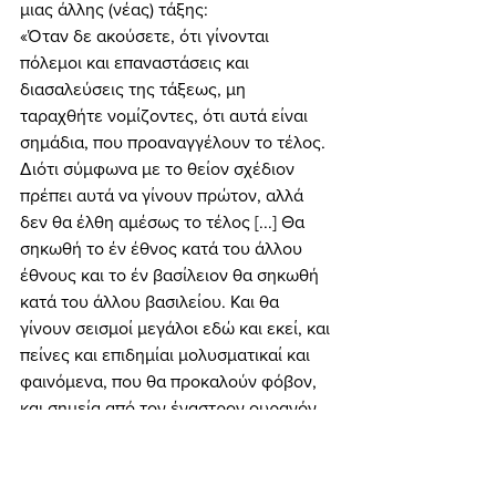
μιας άλλης (νέας) τάξης: 
«Όταν δε ακούσετε, ότι γίνονται 
πόλεμοι και επαναστάσεις και 
διασαλεύσεις της τάξεως, μη 
ταραχθήτε νομίζοντες, ότι αυτά είναι 
σημάδια, που προαναγγέλουν το τέλος. 
Διότι σύμφωνα με το θείον σχέδιον 
πρέπει αυτά να γίνουν πρώτον, αλλά 
δεν θα έλθη αμέσως το τέλος [...] Θα 
σηκωθή το έν έθνος κατά του άλλου 
έθνους και το έν βασίλειον θα σηκωθή 
κατά του άλλου βασιλείου. Και θα 
γίνουν σεισμοί μεγάλοι εδώ και εκεί, και 
πείνες και επιδημίαι μολυσματικαί και 
φαινόμενα, που θα προκαλούν φόβον, 
και σημεία από τον έναστρον ουρανόν 
μεγάλα» (Κατά Λουκάν Ευαγγέλιο, 
κεφάλαιο Κα’, εδάφια 9-11). 
Κάποιοι εκφράζουν έντονες ανησυχίες 