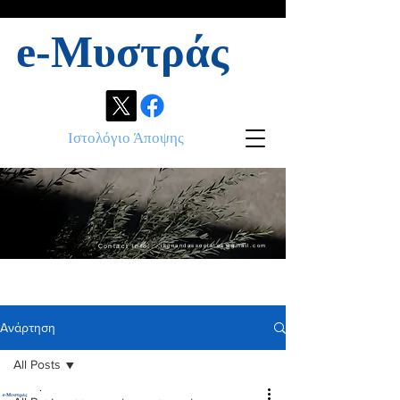
e-Μυστράς
Ιστολόγιο Άποψης
Contact info:
ikonandassociates@gmail.com
Ανάρτηση
All Posts
.