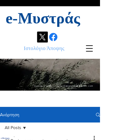
e-Μυστράς
Ιστολόγιο Άποψης
Contact info:
ikonandassociates@gmail.com
Ανάρτηση
All Posts
.