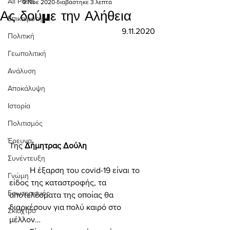
All Posts
9 Νοε 2020
διαβάστηκε 3 λεπτά
Ας δούμε την Αλήθεια
Επικαιρότητα
9.11.2020
Πολιτική
Γεωπολιτική
Ανάλυση
Αποκάλυψη
Ιστορία
Πολιτισμός
Έρευνα
Της 
Δήμητρας Δούλη 
Συνέντευξη
	Η έξαρση του covid-19 είναι το 
Γνώμη
είδος της καταστροφής, τα 
Εσωτερισμός
αποτελέσματα της οποίας θα 
διαρκέσουν για πολύ καιρό στο 
Σκιάχτρο
μέλλον… 