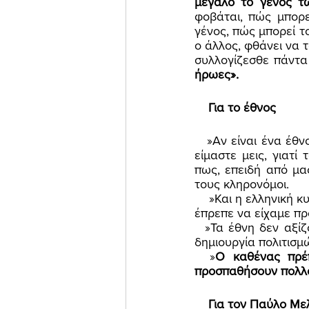
μεγάλο το γένος τ
φοβάται, πώς μπορε
γένος, πώς μπορεί το
ο άλλος, φθάνει να τ
συλλογίζεσθε πάντα
ήρωες». 
    Για το έθνος 
   »Αν είναι ένα έθνος που φοβούνται οι Τούρκοι και πολεμούν παραπάνω απ’ όλα τα άλλα, 
είμαστε μεις, γιατ
πως, επειδή από μας
τους κληρονόμοι. 
    »Και η ελληνική κυβέρνηση τι αντιπροσωπεύει; Βέβαια όχι το έθνος. Αν το αντιπροσώπευε, 
έπρεπε να είχαμε πρ
  »Τα έθνη δεν αξίζουν μόνο με το να μένουν έθνη, αν δεν είναι συνάμα και ζύμη για τη 
δημιουργία πολιτισ
  »
Ο καθένας πρέπ
προσπαθήσουν πολλοί
    Για τον Παύλο Με