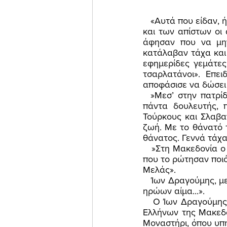
   «Αυτά που είδαν, ήλθαν και τα είπαν σ’ εκείνους που τους έστειλαν. Μαζί τους όμως ήλθαν 
και των απίστων οι 
άφησαν που να μην
κατάλαβαν τάχα και 
εφημερίδες γεμάτες 
τσαρλατάνοι». Επε
αποφάσισε να δώσει ότ
  »Μεσ’ στην πατρίδα δεν ήταν ποτέ ένας απλός ταξιδευτής, μεσ’ στην πατρίδα ταξίδευε 
πάντα δουλευτής, 
Τούρκους και Σλαβαν
ζωή. Με το θάνατό τ
θάνατος. Γεννά τάχα
   »Στη Μακεδονία ο Παύλος δεν πέθανε, παρά ζει και βασιλεύει. Ένα κοριτσάκι στη Βέροια, 
που το ρώτησαν ποιό
Μελάς». 
   Ίων Δραγούμης, μεσ’ απ’ τα ίδια του τα λόγια, μεσ’ απ’ το ίδιο του το αίμα, «Μαρτύρων και 
ηρώων αίμα...». 
   Ο Ίων Δραγούμης υπήρξε ιδιαίτερα αποτελεσματικός στην οργάνωση της «Άμυνας» των 
Ελλήνων της Μακεδο
Μοναστήρι, όπου υπη