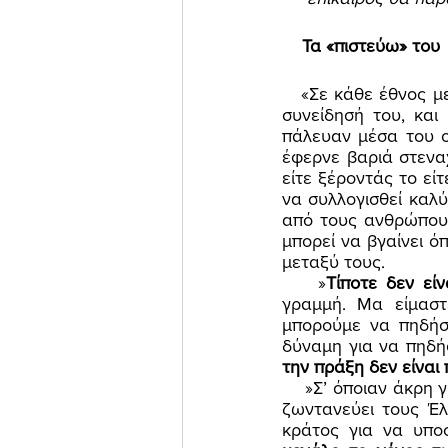
    Τα «πιστεύω» του 
   «Σε κάθε έθνος μετρημένοι βρίσκονται οι άνθρωποι που είναι τα νεύρα του έθνους και η 
συνείδησή του, και
πάλευαν μέσα του ο 
έφερνε βαριά στενα
είτε ξέροντάς το είτ
να συλλογισθεί καλύ
από τους ανθρώπους.
μπορεί να βγαίνει ό
μεταξύ τους. 
    »
Τίποτε δεν είν
γραμμή. Μα είμαστ
μπορούμε να πηδήσ
δύναμη για να πηδήσ
την πράξη δεν είναι
    »Σ’ όποιαν άκρη γης ελληνικής κι αν βρέθηκε πάντα πάσχιζε να δυναμώνει, να ξυπνά, να 
ζωντανεύει τους Έλλ
κράτος για να υποσ