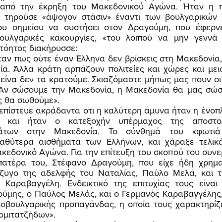
ν από την έκρηξη του Μακεδονικού Αγώνα. Ήταν η π
 τηρούσε «άψογον στάσιν» έναντι των βουλγαρικών φ
ου σημείου να συστήσει στον Δραγούμη, που έφερν
ουλγαρικές κακουργίες, «του λοιπού να μην γεννά ζ
όητος διακήρυσσε: 
α. Άλλα κράτη αρπάζουν πολιτείες και χώρες και μεις,
εκείνα δεν τα κρατούμε. Σκιαζόμαστε μήπως μας πουν οι
. Αν σώσουμε την Μακεδονία, η Μακεδονία θα μας σώσ
ς θα σωθούμε». 
, και ήταν ο κατεξοχήν υπέρμαχος της αποστολ
μάτων στην Μακεδονία. Το σύνθημά του «φωτιά
αθύτερα αισθήματα των Ελλήνων, και χάραξε τελικά
κεδονικό Αγώνα. Για την επίτευξη του σκοπού του συνε
ατέρα του, Στέφανο Δραγούμη, που είχε ήδη χρηματ
ζυγο της αδελφής του Ναταλίας, Παύλο Μελά, και το
 Καραβαγγέλη. Ενδεικτικό της επιτυχίας τους είναι 
ύμης, ο Παύλος Μελάς, και ο Γερμανός Καραβαγγέλης, 
οβουλγαρικής προπαγάνδας, η οποία τους χαρακτηρίζε
ομιτατζήδων». 