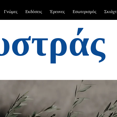
Γνώμες
Εκδόσεις
Έρευνες
Εσωτερισμός
Σκιάχτ
υστράς