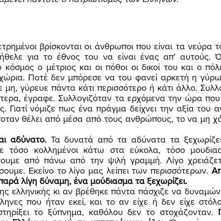
 ήθελε για το έθνος του να είναι ένας απ’ αυτούς. 
κόσμος ο μέτριος και οι πόθοι οι δικοί του και ο πόλ
χώρια. Ποτέ δεν μπόρεσε να του φανεί αρκετή η γύρω 
ε μη, γύρευε πάντα κάτι περισσότερο ή κάτι άλλο. Συλλο
τερα, έγραφε. Συλλογιζόταν τα ερχόμενα την ώρα που 
 Γιατί νόμιζε πως ένα πράγμα δείχνει την αξία του α
ποταν θέλει από μέσα από τους ανθρώπους, το να μη χά
αι αδύνατο. 
Τα δυνατά από τα αδύνατα τα ξεχωρίζει 
ε τόσο κολλημένοι κάτω στα εύκολα, τόσο μουδιασ
ουμε από πάνω από την ψιλή γραμμή. Λίγο χρειάζετα
ουμε. Εκείνο το λίγο μας λείπει των περισσότερων. 
Απ
 παρά λίγη δύναμη, ένα μούδιασμα τα ξεχωρίζει. 
ηνες που ήταν εκεί, και το αν είχε ή δεν είχε στόλο
τηρίξει το ξύπνημα, καθόλου δεν το στοχάζονταν. 