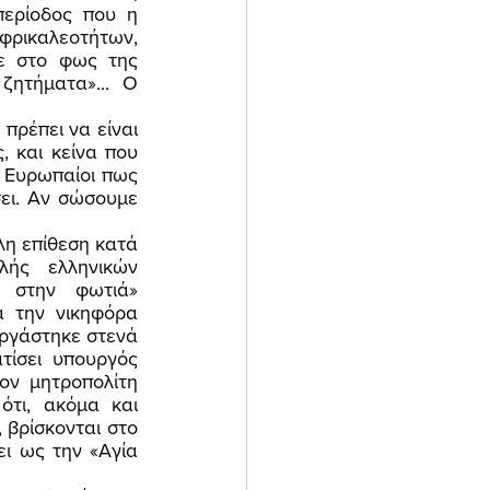
ερίοδος που η 
ρικαλεοτήτων, 
ε στο φως της 
ητήματα»... Ο 
 και κείνα που 
 Ευρωπαίοι πως 
ει. Αν σώσουμε 
ής ελληνικών 
 στην φωτιά» 
 την νικηφόρα 
ργάστηκε στενά 
ίσει υπουργός 
ν μητροπολίτη 
ότι, ακόμα και 
βρίσκονται στο 
ι ως την «Αγία 