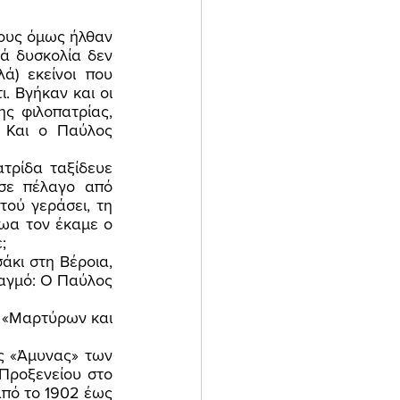
ά δυσκολία δεν 
) εκείνοι που 
 Βγήκαν και οι 
ς φιλοπατρίας, 
 Και ο Παύλος 
σε πέλαγο από 
ού γεράσει, τη 
ωα τον έκαμε ο 
; 
αγμό: Ο Παύλος 
ροξενείου στο 
πό το 1902 έως 