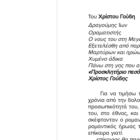
Του
 Χρίστου Γούδη 
Δραγούμης Ίων 
Οραματιστής 
Ο νους του στη Μεγά
Εξετελέσθη από παρ
Μαρτύρων και ηρώω
Χυμένο άδικα 
Πάνω στη γης που α
«Προσκλητήριο πεσό
Χρίστος Γούδης 
     Για να τιμήσω την μνήμη του σήμερα (2008), 130 χρόνια από τη γέννησή του και 88 
χρόνια από την δολο
προσωπικότητά του, 
του, στο έθνος, κα
σκέφτονταν ο ρομαν
ρομαντικός ήρωας 
επίκαιρα γιατί 
     επίκαιρος θα