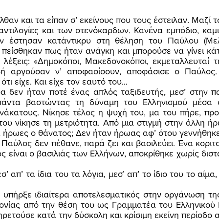
αντιλογίες και των στενόκαρδων. Κανένα εμπόδιο, καμι
 έστησαν κατάντικρυ στη θέληση του Παύλου (Μελά
πείσθηκαν πως ήταν ανάγκη και μπορούσε να γίνει κάτι.
λέξεις: «Δημοκόποι, Μακεδονοκόποι, εκμεταλλευταί τη
ιδή αργούσαν ν’ αποφασίσουν, αποφάσισε ο Παύλος.
ι είχε. Και είχε τον εαυτό του... 
πάντα βαστώντας τη δύναμη του Ελληνισμού μέσα 
άκατους. Νίκησε τέλος η ψυχή του, μα του πήρε, προτ
ου νίκησε τη μετριότητα. Από μια στιγμή στην άλλη ήρ
 ήρωες ο θάνατος; Δεν ήταν ήρωας αφ’ ότου γεννήθηκε
ς είναι ο βασιλιάς των Ελλήνων, αποκρίθηκε χωρίς διστ
νίας από την θέση του ως Γραμματέα του Ελληνικού Π
ρετούσε κατά την δύσκολη και κρίσιμη εκείνη περίοδο α