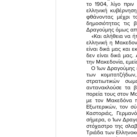
το 1904, λίγο πρι
ελληνική κυβέρνηση
φθάνοντας μέχρι τ
δημοσιότητας τις β
Δραγούμης όμως απτ
   «Και αλήθεια να ήταν πως ούτε έναν Έλληνα δεν βρίσκεις στη Μακεδονία, πρέπει να είναι 
ελληνική η Μακεδονί
είναι δικά μας και 
δεν είναι δικά μας
την Μακεδονία, εμεί
   Ο Ίων Δραγούμης επίστευε ακράδαντα ότι η καλύτερη άμυνα ήταν η ένοπλη επίθεση κατά 
των κομιτατζήδων
στρατιωτικών σω
αντανακλούσε τα β
πορεία τους στον Μα
με τον Μακεδόνα π
Εξωτερικών, τον σύ
Καστοριάς, Γερμανό
σήμερα, ο Ίων Δραγο
στόχαστρο της σλαβ
Τριάδα των Ελληνοκ