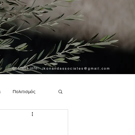
Contact info:
ikonandassociates@gmail.com
α
Πολιτισμός