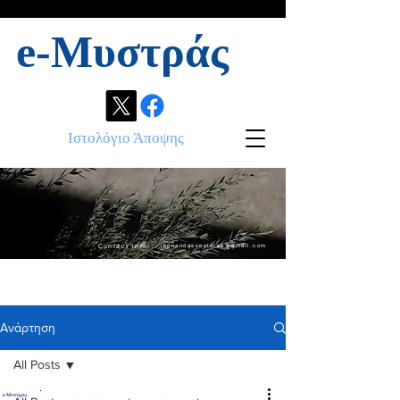
e-Μυστράς
Ιστολόγιο Άποψης
Contact info:
ikonandassociates@gmail.com
Ανάρτηση
All Posts
.