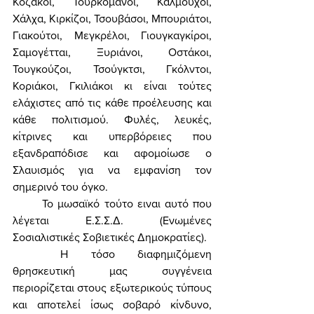
Κοζάκοι, Τουρκομάνοι, Καλμούχοι, 
Χάλχα, Κιρκίζοι, Τσουβάσοι, Μπουριάτοι, 
Γιακούτοι, Μεγκρέλοι, Γιουγκαγκίροι, 
Σαμογέτται, Ξυριάνοι, Οστάκοι, 
Τουγκούζοι, Τσούγκτσι, Γκόλντοι, 
Κοριάκοι, Γκιλιάκοι κι είναι τούτες 
ελάχιστες από τις κάθε προέλευσης και 
κάθε πολιτισμού. Φυλές, λευκές, 
κίτρινες και υπερβόρειες που 
εξανδραπόδισε και αφομοίωσε ο 
Σλαυισμός για να εμφανίση τον 
σημερινό του όγκο. 
	Το μωσαϊκό τούτο ειναι αυτό που 
λέγεται Ε.Σ.Σ.Δ. (Ενωμένες 
Σοσιαλιστικές Σοβιετικές Δημοκρατίες). 
	Η τόσο διαφημιζόμενη 
θρησκευτική μας συγγένεια 
περιορίζεται στους εξωτερικούς τύπους 
και αποτελεί ίσως σοβαρό κίνδυνο, 