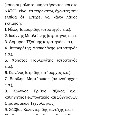
(κάποιοι μάλιστα υπηρετήσαντες και στο 
ΝΑΤΟ), είναι τα παρακάτω, έχοντας την 
ελπίδα ότι μπορεί να κάνω λάθος 
εκτίμηση: 
1. Νίκος Ταμουρίδης (στρατηγός ε.α.),
2. Ιωάννης Μπαλτζώης (στρατηγός ε.α.),
3. Λάμπρος Τζούμης (στρατηγός ε.α.),
4. Ιπποκράτης Δασκαλάκης (στρατηγός 
ε.α.),
5. Χρήστος Πουλιανίτης (στρατηγός 
ε.α.),
6. Κων/νος Ιατρίδης (πτέραρχος ε.α.),
7. Βασίλης Μαρτζούκος (αντιναύαρχος 
ε.α.),
8. Κων/νος Γρίβας (αξ/κος ε.α., 
καθηγητής Γεωπολιτικής και Σύγχρονων 
Στρατιωτικών Τεχνολογιών),
9. Σάββας Καλεντερίδης (αντ/χης ε.α.),