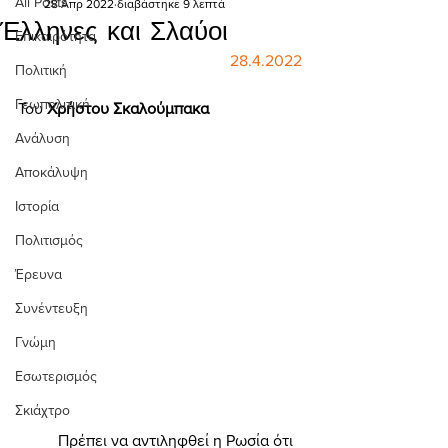
All Posts
28 Απρ 2022
διαβάστηκε 9 λεπτά
Έλληνες και Σλαύοι
Επικαιρότητα
28.4.2022
Πολιτική
Γεωπολιτική
Του 
Χρήστου Σκαλούμπακα  
Ανάλυση
Αποκάλυψη
Ιστορία
Πολιτισμός
Έρευνα
Συνέντευξη
Γνώμη
Εσωτερισμός
Σκιάχτρο
	Πρέπει να αντιληφθεί η Ρωσία ότι 