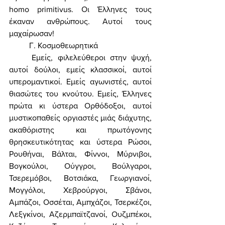
homo primitivus. Οι Έλληνες τους 
έκαναν ανθρώπους. Αυτοί τους 
μαχαίρωσαν! 
	Γ. Κοσμοθεωρητικά 
	Eμείς, φιλελεύθεροι στην ψυχή, 
αυτοί δούλοι, εμείς κλασσικοί, αυτοί 
υπερομαντικοί. Εμείς αγωνιστές, αυτοί 
θιασώτες του κνούτου. Εμείς, Έλληνες 
πρώτα κι ύστερα Ορθόδοξοι, αυτοί 
μυστικοπαθείς οργιαστές μιάς διάχυτης, 
ακαθόριστης και πρωτόγονης 
θρησκευτικότητας και ύστερα Ρώσοι, 
Ρουθήναι, Βάλται, Φίννοι, Μύρνιβοι, 
Βογκούλοι, Ούγγροι, Βούλγαροι, 
Τσερεμόβοι, Βοτσιάκα, Γεωργιανοί, 
Μογγόλοι, Χεβρούργοι, Σβάνοι, 
Αμπάζοι, Οσσέται, Αμπχάζοι, Τσερκέζοι, 
Λεξγκίνοι, Αζερμπαϊτζανοί, Ουζμπέκοι, 