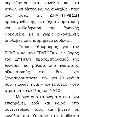
περιφέρεται στα κανάλια και τα 
κοινωνικά δίκτυα και να συνεχίζει, παρ' 
όλα αυτά, την ΔΗΛΗΤΗΡΙΩΔΗ 
προπαγάνδα της, με ή όχι την προτροπή 
και καθοδήγηση της Ρωσικής 
Πρεσβείας, με ή χωρίς οικονομικές 
απολαβές σε υποτιμημένα ρούβλια... 
	Τέτοιος θαυμασμός για τον 
ΠΟΥΤΙΝ και τον ΕΡΝΤΟΓΑΝ, εις βάρος 
του ΔΥΤΙΚΟΥ προσανατολισμού της 
Ελλάδος, και μάλιστα από ανωτάτους 
αξιωματικούς ε.α., δεν έχει 
ξαναπαρουσιαστεί, εδώ και 70 χρόνια 
που η Ελλάς είναι – και ευτυχώς - στο 
στρατιωτικό σκέλος του ΝΑΤΟ. 
	Μερικά από τα ονόματα που έχω 
επισημάνει, εδώ και καιρό, από 
συνεντεύξεις τους και βίντεο σε 
κανάλια του Youtube στο διαδίκτυο 