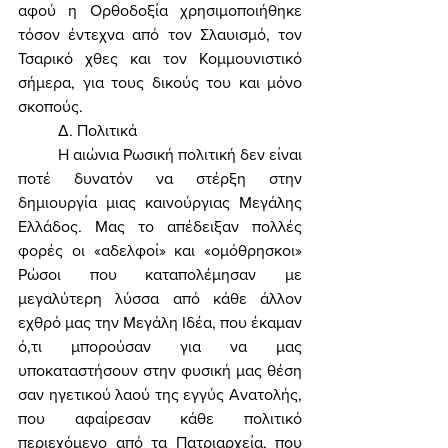
αφού η Ορθοδοξία χρησιμοποιήθηκε 
τόσον έντεχνα από τον Σλαυισμό, τον 
Τσαρικό χθες και τον Κομμουνιστικό 
σήμερα, για τους δικούς του και μόνο 
σκοπούς. 
	Δ. Πολιτικά 
	Η αιώνια Ρωσική πολιτική δεν είναι 
ποτέ δυνατόν να στέρξη στην 
δημιουργία μιας καινούργιας Μεγάλης 
Ελλάδος. Μας το απέδειξαν πολλές 
φορές οι «αδελφοί» και «ομόθρησκοι» 
Ρώσοι που καταπολέμησαν με 
μεγαλύτερη λύσσα από κάθε άλλον 
εχθρό μας την Μεγάλη Ιδέα, που έκαμαν 
ό,τι μπορούσαν για να μας 
υποκαταστήσουν στην φυσική μας θέση 
σαν ηγετικού λαού της εγγύς Ανατολής, 
που αφαίρεσαν κάθε πολιτικό 
περιεχόμενο από τα Πατριαρχεία, που 