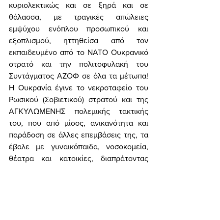
κυριολεκτικώς και σε ξηρά και σε 
θάλασσα, με τραγικές απώλειες 
εμψύχου ενόπλου προσωπικού και 
εξοπλισμού, ηττηθείσα από τον 
εκπαιδευμένο από το ΝΑΤΟ Ουκρανικό 
στρατό και την πολιτοφυλακή του 
Συντάγματος ΑΖΟΦ σε όλα τα μέτωπα! 
Η Ουκρανία έγινε το νεκροταφείο του 
Ρωσικού (Σοβιετικού) στρατού και της 
ΑΓΚΥΛΩΜΕΝΗΣ πολεμικής τακτικής 
του, που από μίσος, ανικανότητα και 
παράδοση σε άλλες επεμβάσεις της, τα 
έβαλε με γυναικόπαιδα, νοσοκομεία, 
θέατρα και κατοικίες, διαπράτοντας 
ΕΓΚΛΗΜΑΤΑ ΠΟΛΕΜΟΥ και 
ΓΕΝΟΚΤΟΝΙΑ! 
	Σε αντίθεση όλων αυτών των 
αξιωματικών - μαϊδανών της 
φιλορωσικής προπαγάνδας, διαβάστε 