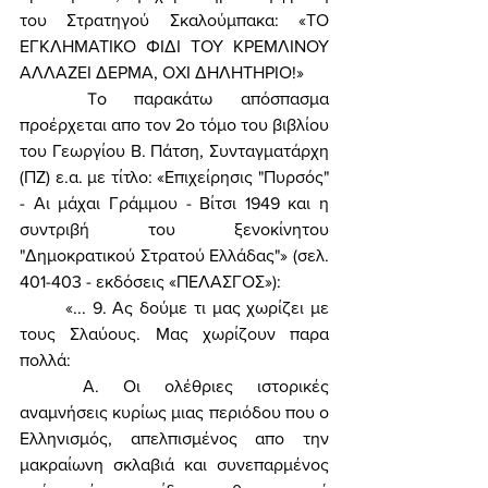
του Στρατηγού Σκαλούμπακα: «ΤΟ 
ΕΓΚΛΗΜΑΤΙΚΟ ΦΙΔΙ ΤΟΥ ΚΡΕΜΛΙΝΟΥ 
ΑΛΛΑΖΕΙ ΔΕΡΜΑ, ΟΧΙ ΔΗΛΗΤΗΡΙΟ!» 
	To παρακάτω απόσπασμα 
προέρχεται απο τον 2ο τόμο του βιβλίου 
του Γεωργίου Β. Πάτση, Συνταγματάρχη 
(ΠΖ) ε.α. με τίτλο: «Επιχείρησις "Πυρσός" 
- Αι μάχαι Γράμμου - Βίτσι 1949 και η 
συντριβή του ξενοκίνητου 
"Δημοκρατικού Στρατού Ελλάδας"» (σελ. 
401-403 - εκδόσεις «ΠΕΛΑΣΓΟΣ»): 
	«... 9. Ας δούμε τι μας χωρίζει με 
τους Σλαύους. Μας χωρίζουν παρα 
πολλά: 
	Α. Οι ολέθριες ιστορικές 
αναμνήσεις κυρίως μιας περιόδου που ο 
Ελληνισμός, απελπισμένος απο την 
μακραίωνη σκλαβιά και συνεπαρμένος 