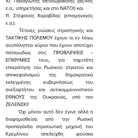
10. Παναγιώτης Θεοδωρακίδης (αξ/κος 
ε.α., υπηρετήσας και στο ΝΑΤΟ!) και
11. Στέφανος Καραβίδας (επισμηναγός 
ε.α.). 
	Τέτοιες γνώσεις στρατηγικής και 
ΤΑΚΤΙΚΗΣ ΠΟΛΕΜΟΥ έχουν οι εν λόγω 
ανυπόληπτοι κύριοι που έχουν αποτύχει 
παταγωδώς στις ΠΡΟΒΛΕΨΕΙΣ – 
ΕΠΙΘΥΜΙΕΣ τους, για ταχυτάτη 
επικράτηση του Ρωσικού στρατού και 
αποκεφαλισμού της δημοκρατικά 
εκλεγμένης κυβερνήσεως του 
ανεξαρτήτου και αντικομμουνιστικού 
ΕΘΝΟΥΣ της Ουκρανίας, υπό τον 
ΖΕΛΕΝΣΚΙ! 
	Όχι μόνον αυτό δεν έγινε αλλά η 
διαφημισθείσα από την Ρωσική 
προπαγάνδα στρατιωτική μηχανή του 
Κρεμλίνου απεδείχθη φούσκα 