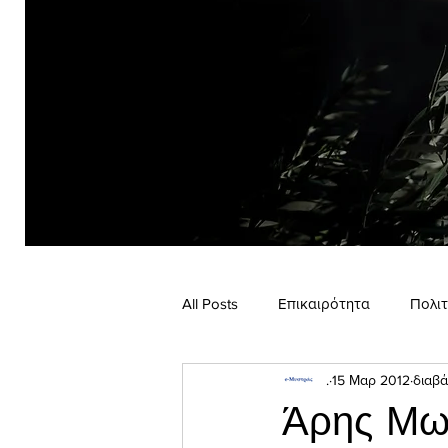
All Posts
Επικαιρότητα
Πολιτ
.
15 Μαρ 2012
διαβά
Έρευνα
Συνέντευξη
Γν
Άρης Μωρ