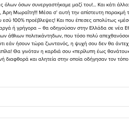
ς όλων όσων συνεργαστήκαμε μαζί του!... Και κάτι άλλο:
 Άρη Μωραΐτη!!! Μέσα σ’ αυτή την απίστευτη παρακμή τ
 εσύ 100% προέβλεψες! Και που έπεσες απολύτως «μέσα
αργά ή γρήγορα – θα οδηγούσαν στην Ελλάδα σε νέα Εθ
των άθλιων πολιτικάντηδων, που τόσο πολύ απεχθανόσουν!
ιότι εάν ήσουν τώρα ζωντανός, η ψυχή σου δεν θα άντεχ
πίλα! Θα γινόταν η καρδιά σου «περίλυπη έως θανάτου»
ινή διαφθορά και αλητεία στην οποία οδήγησαν τον τόπο 