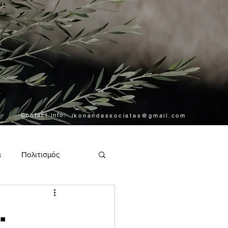
Contact info:
ikonandassociates@gmail.com
α
Πολιτισμός
.