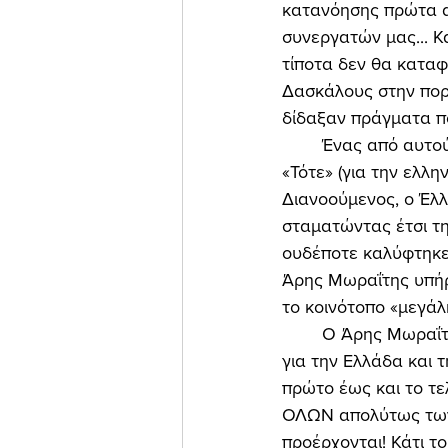
κατανόησης πρώτα απ
συνεργατών μας... Κα
τίποτα δεν θα καταφ
Δασκάλους στην πορε
δίδαξαν πράγματα πο
	Ένας από αυτούς υπήρξε αναμφίβολα ο θρυλικός πλέον εκδότης του περιοδικού 
«Τότε» (για την ελλη
Διανοούμενος, ο Έλλ
σταματώντας έτσι τη
ουδέποτε καλύφτηκε 
Άρης Μωραΐτης υπήρξ
το κοινότοπο «μεγάλη
	Ο Άρης Μωραΐτης, γεμάτος από λατρεία για την ιστορική έρευνα, αλλά πάνω απ' όλα 
για την Ελλάδα και τ
πρώτο έως και το τε
ΟΛΩΝ απολύτως των
προέρχονται! Κάτι το