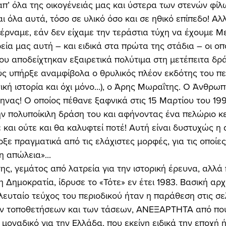
’ όλα της οικογένειάς μας και ύστερα των στενών φίλω
ι όλα αυτά, τόσο σε υλικό όσο και σε ηθικό επίπεδο! Αλλ
έρναμε, εάν δεν είχαμε την τεράστια τύχη να έχουμε Μ
ία μας αυτή – και ειδικά στα πρώτα της στάδια – οι οπο
υ αποδείχτηκαν εξαιρετικά πολύτιμα στη μετέπειτα δράσ
νική ιστορία και όχι μόνο...), ο Άρης Μωραΐτης. Ο Άνθρωπ
ηνας! Ο οποίος πέθανε ξαφνικά στις 15 Μαρτίου του 199
ν πολυποίκιλη δράση του και αφήνοντας ένα πελώριο κε
και ούτε και θα καλυφτεί ποτέ! Αυτή είναι δυστυχώς η α
ε πραγματικά από τις ελάχιστες μορφές, για τις οποίες 
 απώλεια»... 
η Δημοκρατία, ίδρυσε το «Τότε» εν έτει 1983. Βασική αρχ
λευταίο τεύχος του περιοδικού ήταν η παράθεση στις σε
 τοποθετήσεων και των τάσεων, ΑΝΕΞΑΡΤΗΤΑ από πού
 μοναδικό για την Ελλάδα, που εκείνη ειδικά την εποχή 