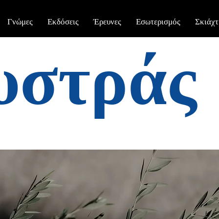
Γνώμες
Εκδόσεις
Έρευνες
Εσωτερισμός
Σκιάχτ
υστράς