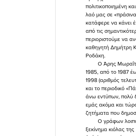
πολιτικοποιημένη και
λαό μας σε «πράσινα
κατάφερε να κάνει έ
από τις σημαντικότ
περιοριστούμε να α
καθηγητή Δημήτρη Κι
Ροδάκη. 
	Ο Άρης Μωραΐτης έβγαλε το «Τότε» σε τρεις χρονικές φάσεις: από το 1983 έως το 
1985, από το 1987 έω
1998 (αριθμός τελευτ
και το περιοδικό «Π
άνω εντύπων, πολύ 
εμάς ακόμα και τώρα
ζητήματα που δημοσ
	Ο γράφων λοιπόν χρωστάει πραγματικά πολλά στον αείμνηστο Άρη Μωραΐτη, διότι στο 
ξεκίνημα κιόλας της