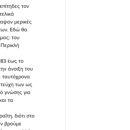
επίτηδες τον 
τελικά 
ραψαν μερικές 
των. Εδώ θα 
μας: του 
 Περικλή 
την άνοιξη του 
λε ταυτόχρονα 
 τεύχη των ως 
ό γνώσης για 
αι τα 
ην βρούμε 