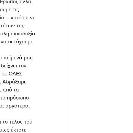
θρωποι, αλλά 
ουμε τις 
α – και έτσι να 
τήτων της 
άλη αισιοδοξία 
 να πετύχουμε 
δείχνει τον 
ό σε ΟΛΕΣ 
.. Αδράξαμε 
, από τα 
 το πρόσωπο 
α αργότερα, 
μως έκτοτε 