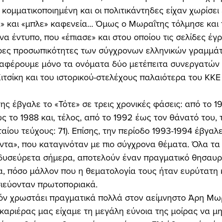
 κομματικοποιημένη και οι πολιτικάντηδες είχαν χωρίσει 
» και «μπλε» καφενεία... Όμως ο Μωραΐτης τόλμησε και 
να έντυπο, που «έπιασε» και στου οποίου τις σελίδες έγ
ερες προσωπικότητες των σύγχρονων ελληνικών γραμμά
ναφέρουμε μόνο τα ονόματα δύο μετέπειτα συνεργατών 
τσίκη και του ιστορικού-στελέχους παλαιότερα του ΚΚΕ
ς το 1988 και, τέλος, από το 1992 έως τον θάνατό του, 
αίου τεύχους: 71). Επίσης, την περίοδο 1993-1994 έβγα
άντα», που καταγινόταν με πιο σύγχρονα θέματα. Όλα τα
δυσεύρετα σήμερα, αποτελούν έναν πραγματικό θησαυρ
, πόσο μάλλον που η θεματολογία τους ήταν ευρύτατη κ
ιεύονταν πρωτοποριακά. 
 καριέρας μας είχαμε τη μεγάλη εύνοια της μοίρας να μ