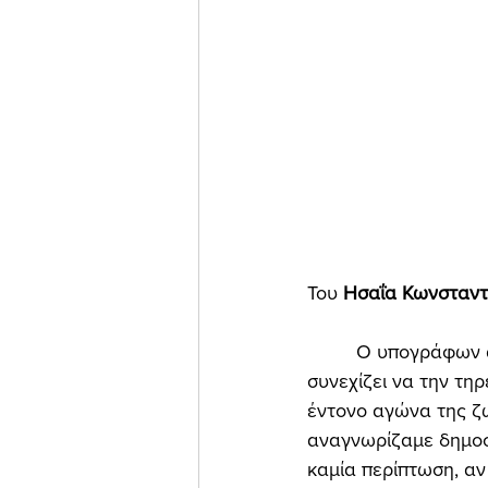
Του 
Ησαΐα Κωνσταντι
	 Ο υπογράφων αυτό το κείμενο είχε πάντοτε μία βασική αρχή, που την τήρησε και 
συνεχίζει να την τηρ
έντονο αγώνα της ζω
αναγνωρίζαμε δημοσί
καμία περίπτωση, αν