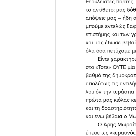
θεόκλειστες πόρτες,
το αντίθετο: μας δό
απόψεις μας – ήδη α
μπούμε εντελώς ξαφ
επιστήμης και των γ
και μας έδωσε βεβα
όλα όσα πετύχαμε με
	Είναι χαρακτηριστικό ότι ο αξέχαστος Μωραΐτης δεν άλλαξε ποτέ από τα κείμενά μας 
στο «Τότε» ΟΥΤΕ μία
βαθμό της δημοκρατι
απολύτως τις αντιλή
λοιπόν την τεράστια 
πρώτα μας κιόλας κ
και τη δραστηριότη
και ενώ βέβαια ο Μω
	Ο Άρης Μωραΐτης έφυγε από τον υλικό κόσμο στις 15 Μαρτίου 1998. Και το τέλος του 
έπεσε ως «κεραυνός 