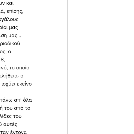
ν και 
ά, επίσης, 
εγάλους 
ίοι μας 
η μας... 
ος, ο 
8, 
νό, το οποίο 
λήθεια· ο 
ισχύει εκείνο 
ή του από το 
λίδες του 
 αυτές 
ήταν έντονα 