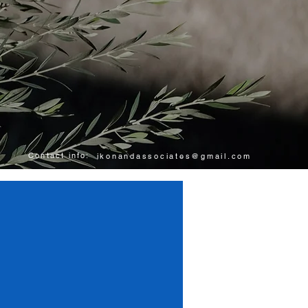
Contact info:
ikonandassociates@gmail.com