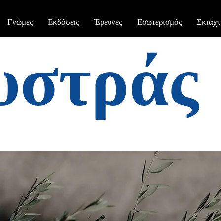
Γνώμες
Εκδόσεις
Έρευνες
Εσωτερισμός
Σκιάχτ
υστράς