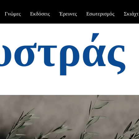
Γνώμες
Εκδόσεις
Έρευνες
Εσωτερισμός
Σκιάχτ
υστράς