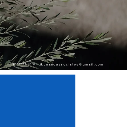
Contact info:
ikonandassociates@gmail.com